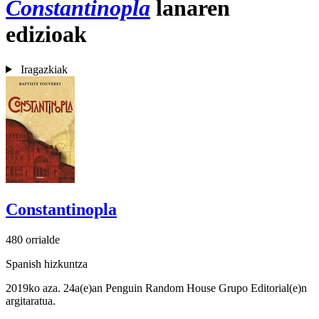
Constantinopla
lanaren
edizioak
Iragazkiak
Constantinopla
480 orrialde
Spanish hizkuntza
2019ko aza. 24a(e)an Penguin Random House Grupo Editorial(e)n
argitaratua.