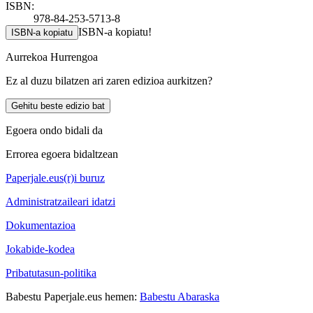
ISBN:
978-84-253-5713-8
ISBN-a kopiatu!
ISBN-a kopiatu
Aurrekoa
Hurrengoa
Ez al duzu bilatzen ari zaren edizioa aurkitzen?
Gehitu beste edizio bat
Egoera ondo bidali da
Errorea egoera bidaltzean
Paperjale.eus(r)i buruz
Administratzaileari idatzi
Dokumentazioa
Jokabide-kodea
Pribatutasun-politika
Babestu Paperjale.eus hemen:
Babestu Abaraska