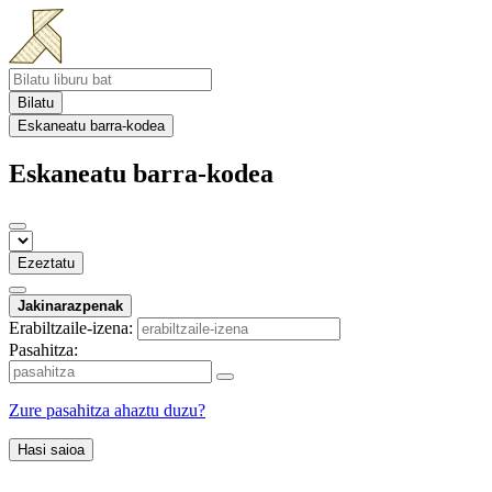
Bilatu
Eskaneatu barra-kodea
Eskaneatu barra-kodea
Ezeztatu
Jakinarazpenak
Erabiltzaile-izena:
Pasahitza:
Zure pasahitza ahaztu duzu?
Hasi saioa