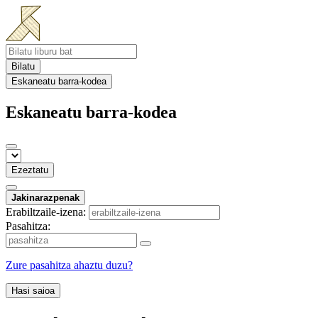
Bilatu
Eskaneatu barra-kodea
Eskaneatu barra-kodea
Ezeztatu
Jakinarazpenak
Erabiltzaile-izena:
Pasahitza:
Zure pasahitza ahaztu duzu?
Hasi saioa