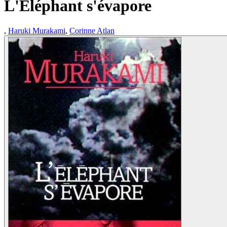
L'Eléphant s'évapore
,
Haruki Murakami
,
Corinne Atlan