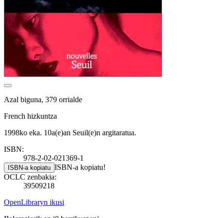
Azal biguna, 379 orrialde
French hizkuntza
1998ko eka. 10a(e)an Seuil(e)n argitaratua.
ISBN:
978-2-02-021369-1
ISBN-a kopiatu!
ISBN-a kopiatu
OCLC zenbakia:
39509218
OpenLibraryn ikusi