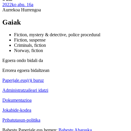
2022ko abu. 16a
Aurrekoa
Hurrengoa
Gaiak
Fiction, mystery & detective, police procedural
Fiction, suspense
Criminals, fiction
Norway, fiction
Egoera ondo bidali da
Errorea egoera bidaltzean
Paperjale.eus(r)i buruz
Administratzaileari idatzi
Dokumentazioa
Jokabide-kodea
Pribatutasun-politika
Babestu Paperjale.eus hemen:
Babestu Abaraska