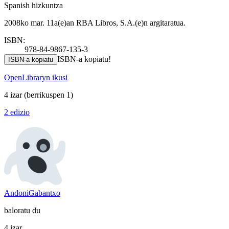
Spanish hizkuntza
2008ko mar. 11a(e)an RBA Libros, S.A.(e)n argitaratua.
ISBN:
978-84-9867-135-3
ISBN-a kopiatu!
ISBN-a kopiatu
OpenLibraryn ikusi
4 izar
(berrikuspen 1)
2 edizio
AndoniGabantxo
baloratu du
4 izar