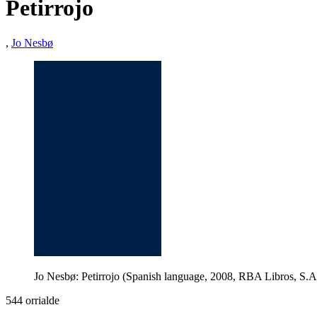
Petirrojo
,
Jo Nesbø
Jo Nesbø: Petirrojo (Spanish language, 2008, RBA Libros, S.A
544 orrialde