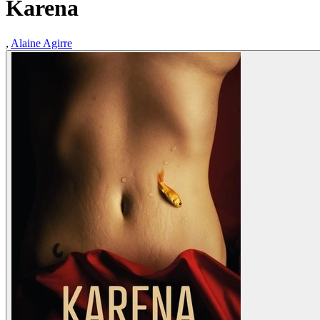
Karena
,
Alaine Agirre