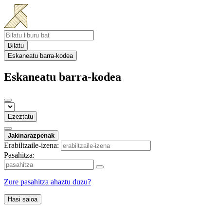
Bilatu
Eskaneatu barra-kodea
Eskaneatu barra-kodea
Ezeztatu
Jakinarazpenak
Erabiltzaile-izena:
Pasahitza:
Zure pasahitza ahaztu duzu?
Hasi saioa