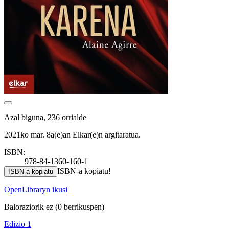
Azal biguna, 236 orrialde
2021ko mar. 8a(e)an Elkar(e)n argitaratua.
ISBN:
978-84-1360-160-1
ISBN-a kopiatu!
ISBN-a kopiatu
OpenLibraryn ikusi
Baloraziorik ez
(0 berrikuspen)
Edizio 1