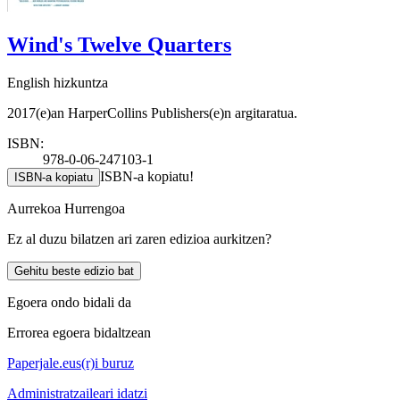
Wind's Twelve Quarters
English hizkuntza
2017(e)an HarperCollins Publishers(e)n argitaratua.
ISBN:
978-0-06-247103-1
ISBN-a kopiatu!
ISBN-a kopiatu
Aurrekoa
Hurrengoa
Ez al duzu bilatzen ari zaren edizioa aurkitzen?
Gehitu beste edizio bat
Egoera ondo bidali da
Errorea egoera bidaltzean
Paperjale.eus(r)i buruz
Administratzaileari idatzi