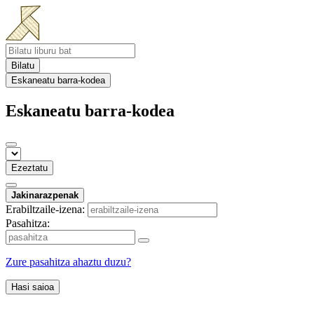
Bilatu
Eskaneatu barra-kodea
Eskaneatu barra-kodea
Ezeztatu
Jakinarazpenak
Erabiltzaile-izena:
Pasahitza:
Zure pasahitza ahaztu duzu?
Hasi saioa