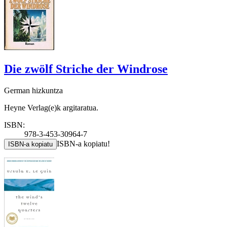
Die zwölf Striche der Windrose
German hizkuntza
Heyne Verlag(e)k argitaratua.
ISBN:
978-3-453-30964-7
ISBN-a kopiatu!
ISBN-a kopiatu