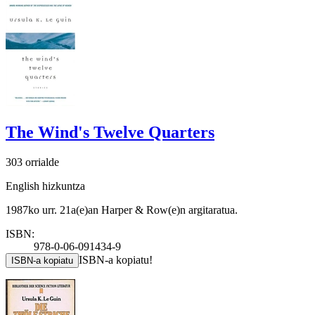
The Wind's Twelve Quarters
303 orrialde
English hizkuntza
1987ko urr. 21a(e)an Harper & Row(e)n argitaratua.
ISBN:
978-0-06-091434-9
ISBN-a kopiatu!
ISBN-a kopiatu