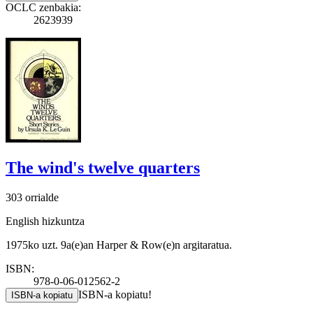
OCLC zenbakia:
2623939
The wind's twelve quarters
303 orrialde
English hizkuntza
1975ko uzt. 9a(e)an Harper & Row(e)n argitaratua.
ISBN:
978-0-06-012562-2
ISBN-a kopiatu!
ISBN-a kopiatu