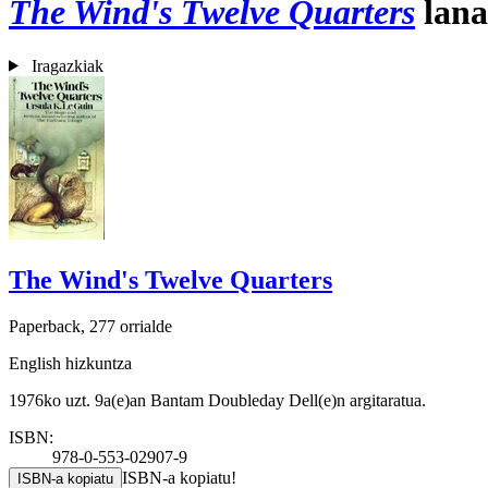
The Wind's Twelve Quarters
lana
Iragazkiak
The Wind's Twelve Quarters
Paperback, 277 orrialde
English hizkuntza
1976ko uzt. 9a(e)an Bantam Doubleday Dell(e)n argitaratua.
ISBN:
978-0-553-02907-9
ISBN-a kopiatu!
ISBN-a kopiatu