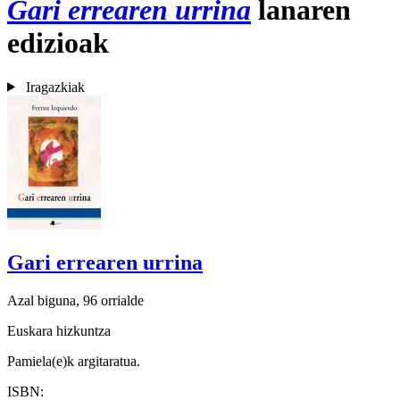
Gari errearen urrina
lanaren
edizioak
Iragazkiak
Gari errearen urrina
Azal biguna, 96 orrialde
Euskara hizkuntza
Pamiela(e)k argitaratua.
ISBN: