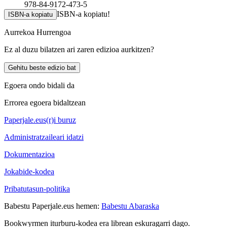
978-84-9172-473-5
ISBN-a kopiatu!
ISBN-a kopiatu
Aurrekoa
Hurrengoa
Ez al duzu bilatzen ari zaren edizioa aurkitzen?
Gehitu beste edizio bat
Egoera ondo bidali da
Errorea egoera bidaltzean
Paperjale.eus(r)i buruz
Administratzaileari idatzi
Dokumentazioa
Jokabide-kodea
Pribatutasun-politika
Babestu Paperjale.eus hemen:
Babestu Abaraska
Bookwyrmen iturburu-kodea era librean eskuragarri dago.