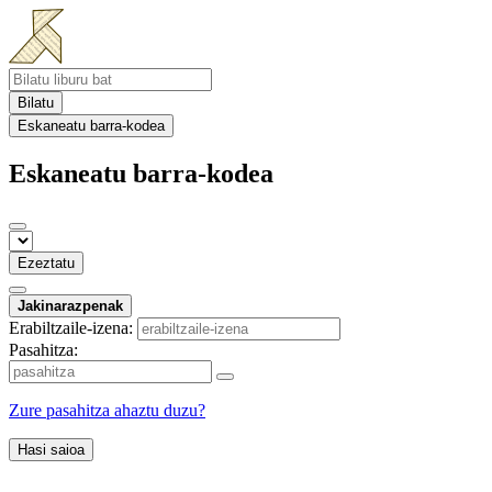
Bilatu
Eskaneatu barra-kodea
Eskaneatu barra-kodea
Ezeztatu
Jakinarazpenak
Erabiltzaile-izena:
Pasahitza:
Zure pasahitza ahaztu duzu?
Hasi saioa