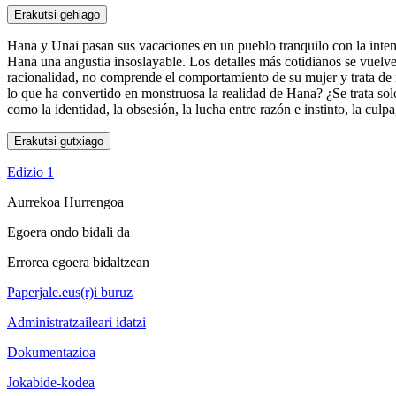
Erakutsi gehiago
Hana y Unai pasan sus vacaciones en un pueblo tranquilo con la intenc
Hana una angustia insoslayable. Los detalles más cotidianos se vuelv
racionalidad, no comprende el comportamiento de su mujer y trata de r
lo que ha convertido en monstruosa la realidad de Hana? ¿Se trata sol
como la identidad, la obsesión, la lucha entre razón e instinto, la culp
Erakutsi gutxiago
Edizio 1
Aurrekoa
Hurrengoa
Egoera ondo bidali da
Errorea egoera bidaltzean
Paperjale.eus(r)i buruz
Administratzaileari idatzi
Dokumentazioa
Jokabide-kodea