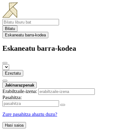
Bilatu
Eskaneatu barra-kodea
Eskaneatu barra-kodea
Ezeztatu
Jakinarazpenak
Erabiltzaile-izena:
Pasahitza:
Zure pasahitza ahaztu duzu?
Hasi saioa