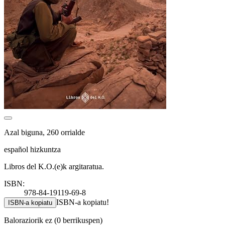
Azal biguna, 260 orrialde
español hizkuntza
Libros del K.O.(e)k argitaratua.
ISBN:
978-84-19119-69-8
ISBN-a kopiatu!
ISBN-a kopiatu
Baloraziorik ez
(0 berrikuspen)