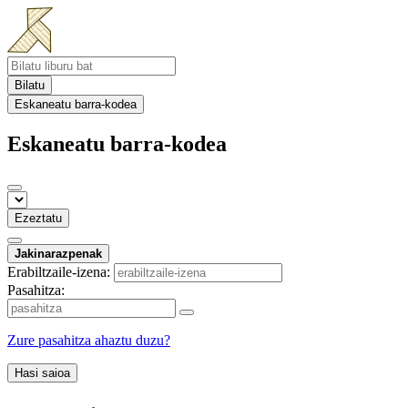
Bilatu
Eskaneatu barra-kodea
Eskaneatu barra-kodea
Ezeztatu
Jakinarazpenak
Erabiltzaile-izena:
Pasahitza:
Zure pasahitza ahaztu duzu?
Hasi saioa