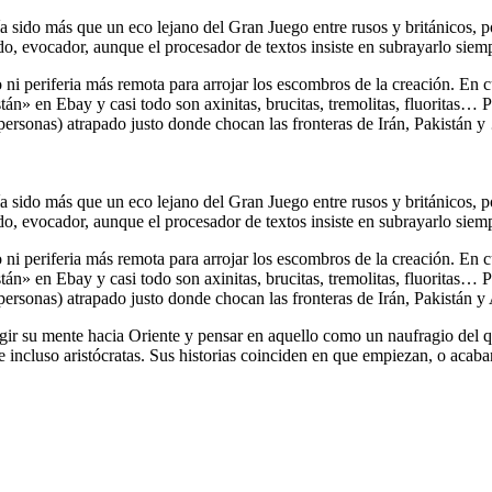
ía sido más que un eco lejano del Gran Juego entre rusos y británicos, 
do, evocador, aunque el procesador de textos insiste en subrayarlo siemp
i periferia más remota para arrojar los escombros de la creación. En c
n» en Ebay y casi todo son axinitas, brucitas, tremolitas, fluoritas… P
personas) atrapado justo donde chocan las fronteras de Irán, Pakistán 
ía sido más que un eco lejano del Gran Juego entre rusos y británicos, 
do, evocador, aunque el procesador de textos insiste en subrayarlo siemp
i periferia más remota para arrojar los escombros de la creación. En c
n» en Ebay y casi todo son axinitas, brucitas, tremolitas, fluoritas… P
personas) atrapado justo donde chocan las fronteras de Irán, Pakistán y
ir su mente hacia Oriente y pensar en aquello como un naufragio del qu
 e incluso aristócratas. Sus historias coinciden en que empiezan, o acab