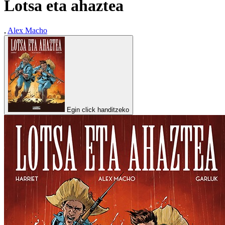
Lotsa eta ahaztea
,
Alex Macho
Egin click handitzeko