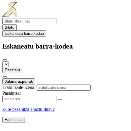
Bilatu
Eskaneatu barra-kodea
Eskaneatu barra-kodea
Ezeztatu
Jakinarazpenak
Erabiltzaile-izena:
Pasahitza:
Zure pasahitza ahaztu duzu?
Hasi saioa