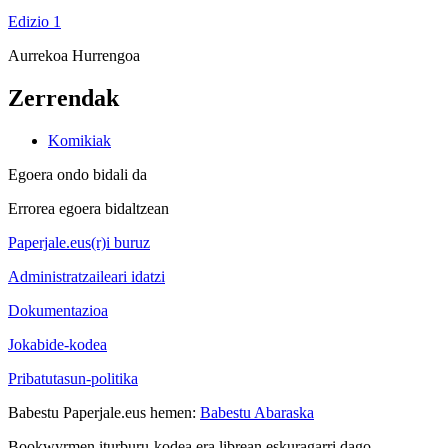
Edizio 1
Aurrekoa
Hurrengoa
Zerrendak
Komikiak
Egoera ondo bidali da
Errorea egoera bidaltzean
Paperjale.eus(r)i buruz
Administratzaileari idatzi
Dokumentazioa
Jokabide-kodea
Pribatutasun-politika
Babestu Paperjale.eus hemen:
Babestu Abaraska
Bookwyrmen iturburu-kodea era librean eskuragarri dago.