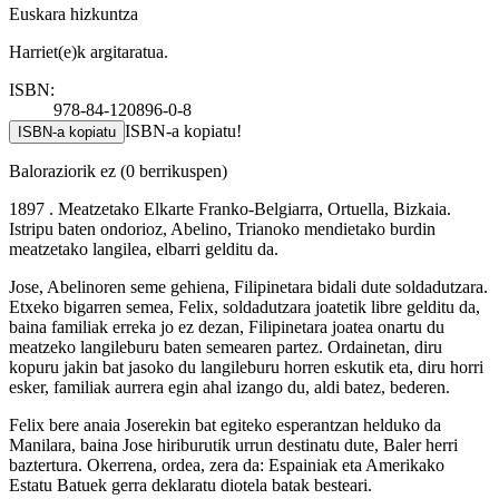
Euskara hizkuntza
Harriet(e)k argitaratua.
ISBN:
978-84-120896-0-8
ISBN-a kopiatu!
ISBN-a kopiatu
Baloraziorik ez
(0 berrikuspen)
1897 . Meatzetako Elkarte Franko-Belgiarra, Ortuella, Bizkaia.
Istripu baten ondorioz, Abelino, Trianoko mendietako burdin
meatzetako langilea, elbarri gelditu da.
Jose, Abelinoren seme gehiena, Filipinetara bidali dute soldadutzara.
Etxeko bigarren semea, Felix, soldadutzara joatetik libre gelditu da,
baina familiak erreka jo ez dezan, Filipinetara joatea onartu du
meatzeko langileburu baten semearen partez. Ordainetan, diru
kopuru jakin bat jasoko du langileburu horren eskutik eta, diru horri
esker, familiak aurrera egin ahal izango du, aldi batez, bederen.
Felix bere anaia Joserekin bat egiteko esperantzan helduko da
Manilara, baina Jose hiriburutik urrun destinatu dute, Baler herri
baztertura. Okerrena, ordea, zera da: Espainiak eta Amerikako
Estatu Batuek gerra deklaratu diotela batak besteari.