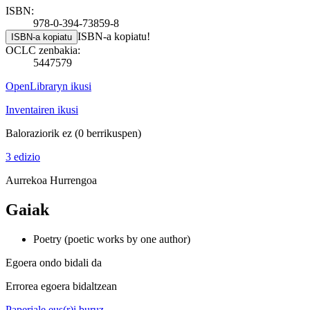
ISBN:
978-0-394-73859-8
ISBN-a kopiatu!
ISBN-a kopiatu
OCLC zenbakia:
5447579
OpenLibraryn ikusi
Inventairen ikusi
Baloraziorik ez
(0 berrikuspen)
3 edizio
Aurrekoa
Hurrengoa
Gaiak
Poetry (poetic works by one author)
Egoera ondo bidali da
Errorea egoera bidaltzean
Paperjale.eus(r)i buruz