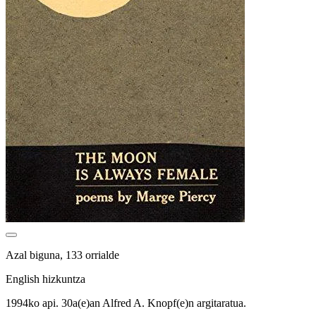
Azal biguna, 133 orrialde
English hizkuntza
1994ko api. 30a(e)an Alfred A. Knopf(e)n argitaratua.