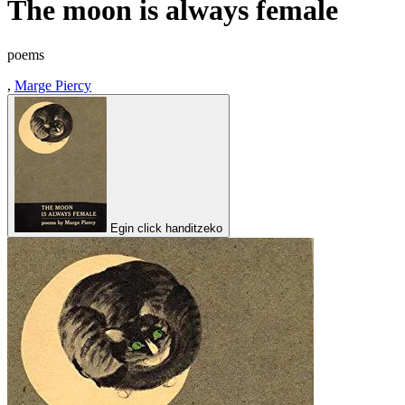
The moon is always female
poems
,
Marge Piercy
Egin click handitzeko