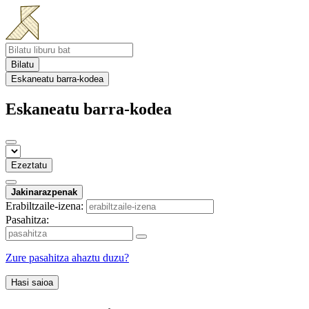
Bilatu
Eskaneatu barra-kodea
Eskaneatu barra-kodea
Ezeztatu
Jakinarazpenak
Erabiltzaile-izena:
Pasahitza:
Zure pasahitza ahaztu duzu?
Hasi saioa