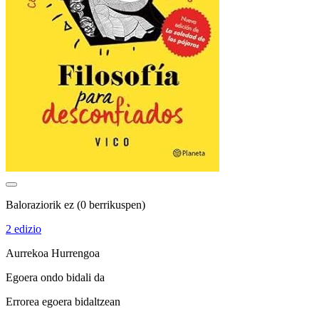
Baloraziorik ez
(0 berrikuspen)
2 edizio
Aurrekoa
Hurrengoa
Egoera ondo bidali da
Errorea egoera bidaltzean