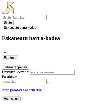
Bilatu
Eskaneatu barra-kodea
Eskaneatu barra-kodea
Ezeztatu
Jakinarazpenak
Erabiltzaile-izena:
Pasahitza:
Zure pasahitza ahaztu duzu?
Hasi saioa