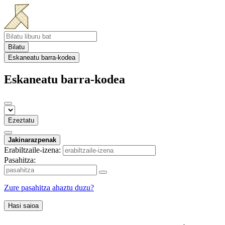
Bilatu
Eskaneatu barra-kodea
Eskaneatu barra-kodea
Ezeztatu
Jakinarazpenak
Erabiltzaile-izena:
Pasahitza:
Zure pasahitza ahaztu duzu?
Hasi saioa