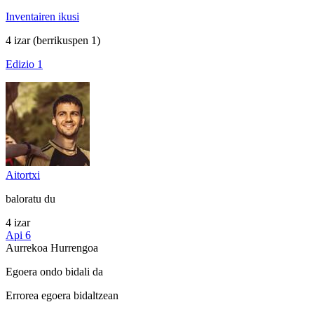
Inventairen ikusi
4 izar
(berrikuspen 1)
Edizio 1
Aitortxi
baloratu du
4 izar
Api 6
Aurrekoa
Hurrengoa
Egoera ondo bidali da
Errorea egoera bidaltzean