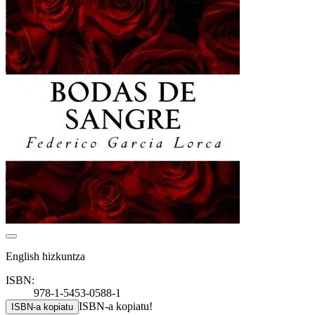
English hizkuntza
ISBN:
978-1-5453-0588-1
ISBN-a kopiatu!
ISBN-a kopiatu