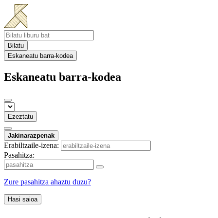
Bilatu
Eskaneatu barra-kodea
Eskaneatu barra-kodea
Ezeztatu
Jakinarazpenak
Erabiltzaile-izena:
Pasahitza:
Zure pasahitza ahaztu duzu?
Hasi saioa