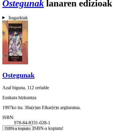
Ostegunak
lanaren edizioak
Iragazkiak
Ostegunak
Azal biguna, 112 orrialde
Euskara hizkuntza
1997ko ira. 30a(e)an Elkar(e)n argitaratua.
ISBN:
978-84-8331-028-1
ISBN-a kopiatu!
ISBN-a kopiatu