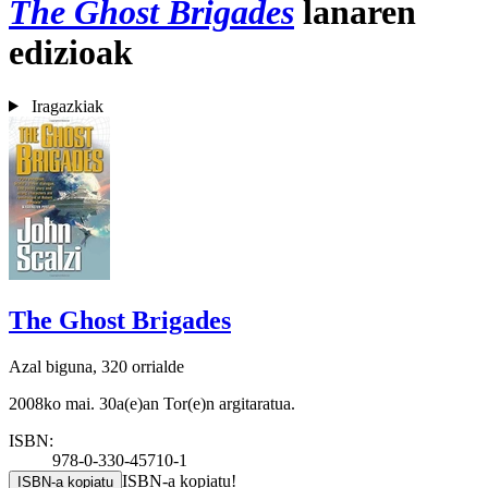
The Ghost Brigades
lanaren
edizioak
Iragazkiak
The Ghost Brigades
Azal biguna, 320 orrialde
2008ko mai. 30a(e)an Tor(e)n argitaratua.
ISBN:
978-0-330-45710-1
ISBN-a kopiatu!
ISBN-a kopiatu