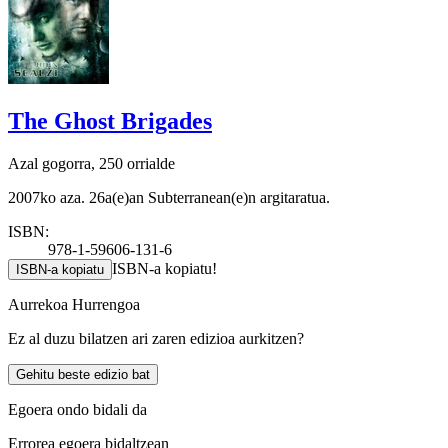
The Ghost Brigades
Azal gogorra, 250 orrialde
2007ko aza. 26a(e)an Subterranean(e)n argitaratua.
ISBN:
978-1-59606-131-6
ISBN-a kopiatu!
ISBN-a kopiatu
Aurrekoa
Hurrengoa
Ez al duzu bilatzen ari zaren edizioa aurkitzen?
Gehitu beste edizio bat
Egoera ondo bidali da
Errorea egoera bidaltzean