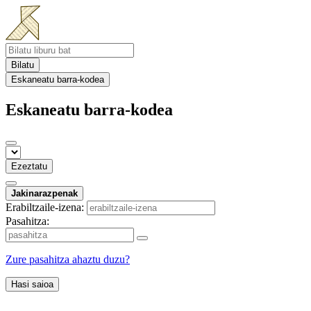
Bilatu
Eskaneatu barra-kodea
Eskaneatu barra-kodea
Ezeztatu
Jakinarazpenak
Erabiltzaile-izena:
Pasahitza:
Zure pasahitza ahaztu duzu?
Hasi saioa