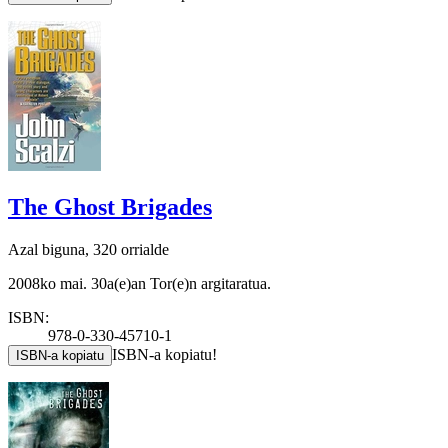
The Ghost Brigades
Azal biguna, 320 orrialde
2008ko mai. 30a(e)an Tor(e)n argitaratua.
ISBN:
978-0-330-45710-1
ISBN-a kopiatu!
ISBN-a kopiatu