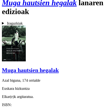
Muga hautsien hegalak
lanaren
edizioak
Iragazkiak
Muga hautsien hegalak
Azal biguna, 174 orrialde
Euskara hizkuntza
Elkar(e)k argitaratua.
ISBN: