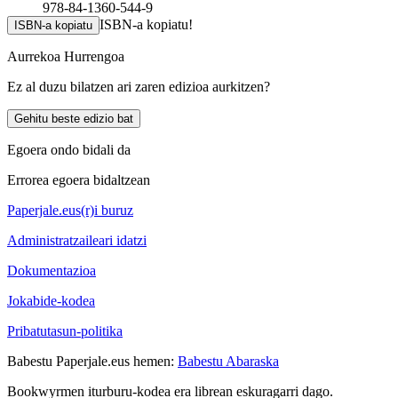
978-84-1360-544-9
ISBN-a kopiatu!
ISBN-a kopiatu
Aurrekoa
Hurrengoa
Ez al duzu bilatzen ari zaren edizioa aurkitzen?
Gehitu beste edizio bat
Egoera ondo bidali da
Errorea egoera bidaltzean
Paperjale.eus(r)i buruz
Administratzaileari idatzi
Dokumentazioa
Jokabide-kodea
Pribatutasun-politika
Babestu Paperjale.eus hemen:
Babestu Abaraska
Bookwyrmen iturburu-kodea era librean eskuragarri dago.