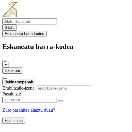
Bilatu
Eskaneatu barra-kodea
Eskaneatu barra-kodea
Ezeztatu
Jakinarazpenak
Erabiltzaile-izena:
Pasahitza:
Zure pasahitza ahaztu duzu?
Hasi saioa