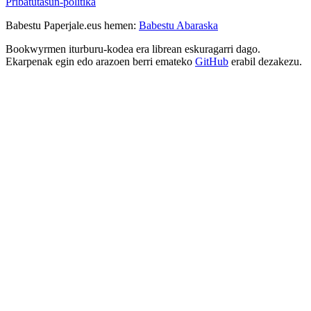
Pribatutasun-politika
Babestu Paperjale.eus hemen:
Babestu Abaraska
Bookwyrmen iturburu-kodea era librean eskuragarri dago.
Ekarpenak egin edo arazoen berri emateko
GitHub
erabil dezakezu.