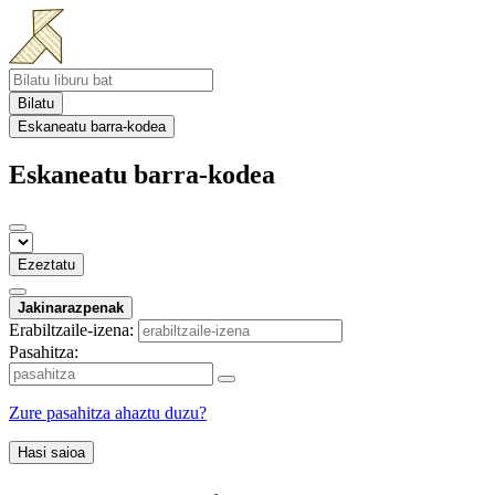
Bilatu
Eskaneatu barra-kodea
Eskaneatu barra-kodea
Ezeztatu
Jakinarazpenak
Erabiltzaile-izena:
Pasahitza:
Zure pasahitza ahaztu duzu?
Hasi saioa