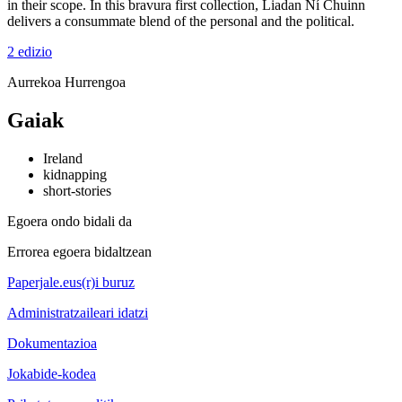
in their scope. In this bravura first collection, Liadan Ní Chuinn
delivers a consummate blend of the personal and the political.
2 edizio
Aurrekoa
Hurrengoa
Gaiak
Ireland
kidnapping
short-stories
Egoera ondo bidali da
Errorea egoera bidaltzean
Paperjale.eus(r)i buruz
Administratzaileari idatzi
Dokumentazioa
Jokabide-kodea