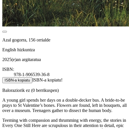
Azal gogorra, 156 orrialde
English hizkuntza
2025(e)an argitaratua
ISBN:
978-1-906539-36-8
ISBN-a kopiatu!
ISBN-a kopiatu
Baloraziorik ez
(0 berrikuspen)
A young girl spends her days on a double-decker bus. A bride-to-be
prays to St Valentine’s bones. Flowers are found, left in bouquets, all
over a museum. Teenagers gather to dissect the human body.
Teeming with compassion and thrumming with energy, the stories in
Every One Still Here are scrupulous in their attention to detail, epic