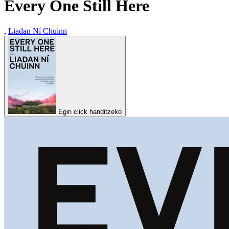
Every One Still Here
,
Liadan Ní Chuinn
Egin click handitzeko