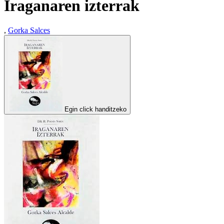
Iraganaren izterrak
,
Gorka Salces
Egin click handitzeko