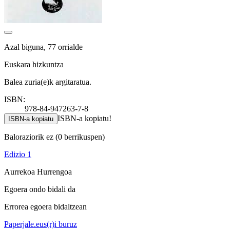
Azal biguna, 77 orrialde
Euskara hizkuntza
Balea zuria(e)k argitaratua.
ISBN:
978-84-947263-7-8
ISBN-a kopiatu!
ISBN-a kopiatu
Baloraziorik ez
(0 berrikuspen)
Edizio 1
Aurrekoa
Hurrengoa
Egoera ondo bidali da
Errorea egoera bidaltzean
Paperjale.eus(r)i buruz