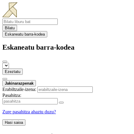
Bilatu
Eskaneatu barra-kodea
Eskaneatu barra-kodea
Ezeztatu
Jakinarazpenak
Erabiltzaile-izena:
Pasahitza:
Zure pasahitza ahaztu duzu?
Hasi saioa