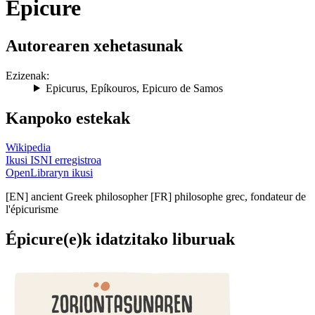
Épicure
Autorearen xehetasunak
Ezizenak:
Epicurus
,
Epíkouros
,
Epicuro de Samos
Kanpoko estekak
Wikipedia
Ikusi ISNI erregistroa
OpenLibraryn ikusi
[EN] ancient Greek philosopher [FR] philosophe grec, fondateur de
l'épicurisme
Épicure(e)k idatzitako liburuak