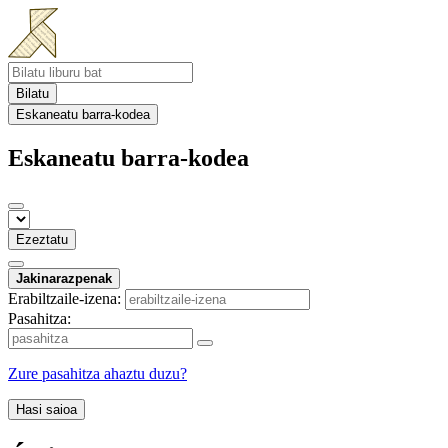
Bilatu
Eskaneatu barra-kodea
Eskaneatu barra-kodea
Ezeztatu
Jakinarazpenak
Erabiltzaile-izena:
Pasahitza:
Zure pasahitza ahaztu duzu?
Hasi saioa