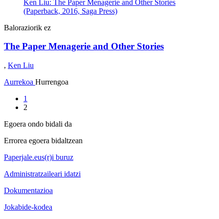
Ken Liu: The Paper Menagerie and Other Stories
(Paperback, 2016, Saga Press)
Baloraziorik ez
The Paper Menagerie and Other Stories
,
Ken Liu
Aurrekoa
Hurrengoa
1
2
Egoera ondo bidali da
Errorea egoera bidaltzean
Paperjale.eus(r)i buruz
Administratzaileari idatzi
Dokumentazioa
Jokabide-kodea