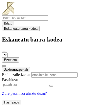
Bilatu
Eskaneatu barra-kodea
Eskaneatu barra-kodea
Ezeztatu
Jakinarazpenak
Erabiltzaile-izena:
Pasahitza:
Zure pasahitza ahaztu duzu?
Hasi saioa