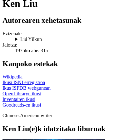
Ken Liu
Autorearen xehetasunak
Ezizenak:
Liú Yǔkūn
Jaiotza:
1975ko abe. 31a
Kanpoko estekak
Wikipedia
Ikusi ISNI erregistroa
Ikus ISFDB webgunean
OpenLibraryn ikusi
Inventairen ikusi
Goodreads-en ikusi
Chinese-American writer
Ken Liu(e)k idatzitako liburuak