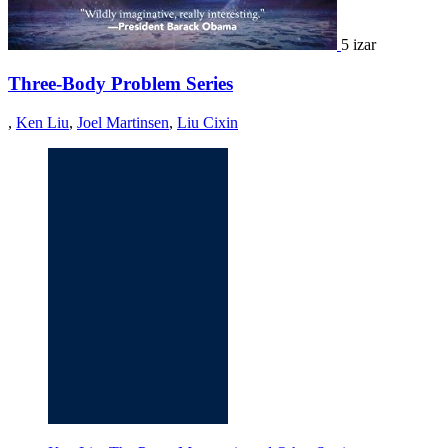
5 izar
Three-Body Problem Series
,
Ken Liu
,
Joel Martinsen
,
Liu Cixin