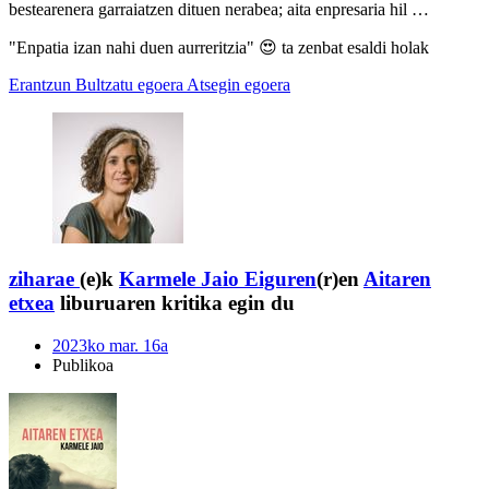
bestearenera garraiatzen dituen nerabea; aita enpresaria hil …
"Enpatia izan nahi duen aurreritzia" 😍 ta zenbat esaldi holak
Erantzun
Bultzatu egoera
Atsegin egoera
ziharae
(e)k
Karmele Jaio Eiguren
(r)en
Aitaren
etxea
liburuaren kritika egin du
2023ko mar. 16a
Publikoa