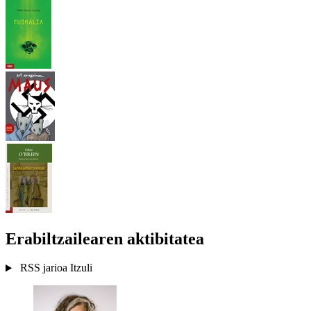
Erabiltzailearen aktibitatea
RSS jarioa
Itzuli