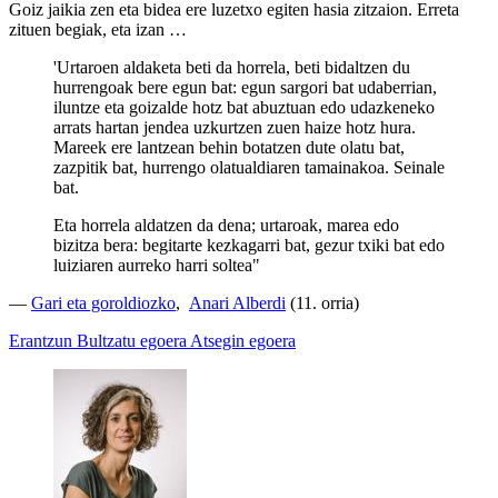
Goiz jaikia zen eta bidea ere luzetxo egiten hasia zitzaion. Erreta
zituen begiak, eta izan …
'Urtaroen aldaketa beti da horrela, beti bidaltzen du
hurrengoak bere egun bat: egun sargori bat udaberrian,
iluntze eta goizalde hotz bat abuztuan edo udazkeneko
arrats hartan jendea uzkurtzen zuen haize hotz hura.
Mareek ere lantzean behin botatzen dute olatu bat,
zazpitik bat, hurrengo olatualdiaren tamainakoa. Seinale
bat.
Eta horrela aldatzen da dena; urtaroak, marea edo
bizitza bera: begitarte kezkagarri bat, gezur txiki bat edo
luiziaren aurreko harri soltea"
—
Gari eta goroldiozko
,
Anari Alberdi
(11. orria)
Erantzun
Bultzatu egoera
Atsegin egoera