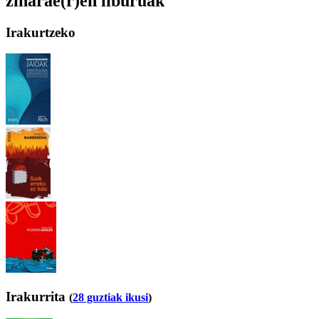
ziharae(r)en liburuak
Irakurtzeko
Irakurrita
(
28 guztiak ikusi
)