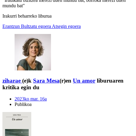
"Irudikatu bizitzea merezi duen mundu bat, borroka merezi duen
mundu bat"
Irakurri beharreko liburua
Erantzun
Bultzatu egoera
Atsegin egoera
ziharae
(e)k
Sara Mesa
(r)en
Un amor
liburuaren
kritika egin du
2023ko mar. 16a
Publikoa