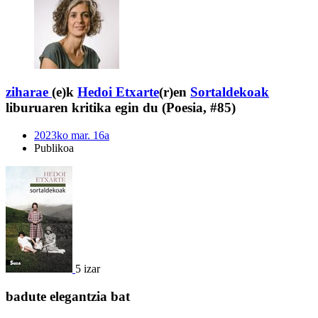
ziharae
(e)k
Hedoi Etxarte
(r)en
Sortaldekoak
liburuaren kritika egin du (Poesia, #85)
2023ko mar. 16a
Publikoa
5 izar
badute elegantzia bat