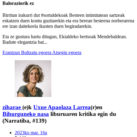
Baloraziorik ez
Birritan irakurri dut #sortaldekoak Besteen intimitatean sartzeak
eskatzen duen kontu guztiarekin eta era berean besteena norberarena
ere izan daitekeela ikusten duen begiradarekin.
Eta ze gustura hartu ditugun, Ekialdeko bertsoak Mendebaldean.
Badute elegantzia bat...
Erantzun
Bultzatu egoera
Atsegin egoera
ziharae
(e)k
Uxue Apaolaza Larrea
(r)en
Bihurguneko nasa
liburuaren kritika egin du
(Narratiba, #139)
2023ko mar. 16a