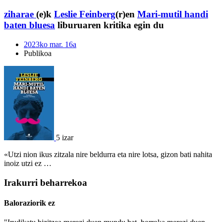
ziharae
(e)k
Leslie Feinberg
(r)en
Mari-mutil handi
baten bluesa
liburuaren kritika egin du
2023ko mar. 16a
Publikoa
5 izar
«Utzi nion ikus zitzala nire beldurra eta nire lotsa, gizon bati nahita
inoiz utzi ez …
Irakurri beharrekoa
Baloraziorik ez