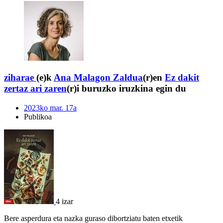
ziharae
(e)k
Ana Malagon Zaldua
(r)en
Ez dakit
zertaz ari zaren
(r)i buruzko iruzkina egin du
2023ko mar. 17a
Publikoa
4 izar
Bere asperdura eta nazka guraso dibortziatu baten etxetik