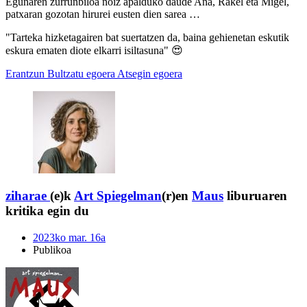
Egunaren zurrunbiloa noiz apalduko daude Ana, Rakel eta Migel,
patxaran gozotan hirurei eusten dien sarea …
"Tarteka hizketagairen bat suertatzen da, baina gehienetan eskutik
eskura ematen diote elkarri isiltasuna" 😍
Erantzun
Bultzatu egoera
Atsegin egoera
ziharae
(e)k
Art Spiegelman
(r)en
Maus
liburuaren
kritika egin du
2023ko mar. 16a
Publikoa