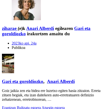
ziharae
(e)k
Anari Alberdi
egilearen
Gari eta
goroldiozko
irakurtzen amaitu du
2023ko api. 24a
Publikoa
Gari eta goroldiozko
,
Anari Alberdi
Goiz jaikia zen eta bidea ere luzetxo egiten hasia zitzaion. Erreta
zituen begiak, eta izan daitekeen auto-erretratuaren definizio
zehatzenean, erretrobisorean, …
Erantzun
Bultzatu egoera
Atsegin egoera