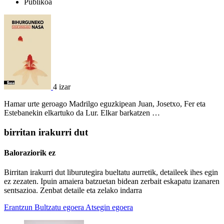
Publikoa
4 izar
Hamar urte geroago Madrilgo eguzkipean Juan, Josetxo, Fer eta
Estebanekin elkartuko da Lur. Elkar barkatzen …
birritan irakurri dut
Baloraziorik ez
Birritan irakurri dut liburutegira bueltatu aurretik, detaileek ihes egin
ez zezaten. Ipuin amaiera batzuetan bidean zerbait eskapatu izanaren
sentsazioa. Zenbat detaile eta zelako indarra
Erantzun
Bultzatu egoera
Atsegin egoera