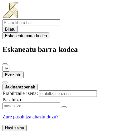
Bilatu
Eskaneatu barra-kodea
Eskaneatu barra-kodea
Ezeztatu
Jakinarazpenak
Erabiltzaile-izena:
Pasahitza:
Zure pasahitza ahaztu duzu?
Hasi saioa