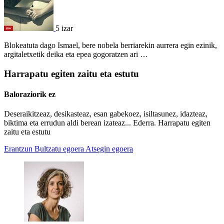
5 izar
Blokeatuta dago Ismael, bere nobela berriarekin aurrera egin ezinik,
argitaletxetik deika eta epea gogoratzen ari …
Harrapatu egiten zaitu eta estutu
Baloraziorik ez
Deseraikitzeaz, desikasteaz, esan gabekoez, isiltasunez, idazteaz,
biktima eta errudun aldi berean izateaz... Ederra. Harrapatu egiten
zaitu eta estutu
Erantzun
Bultzatu egoera
Atsegin egoera