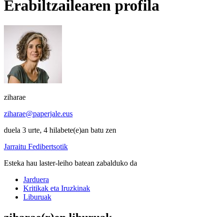
Erabiltzailearen profila
ziharae
ziharae@paperjale.eus
duela 3 urte, 4 hilabete(e)an batu zen
Jarraitu Fedibertsotik
Esteka hau laster-leiho batean zabalduko da
Jarduera
Kritikak eta Iruzkinak
Liburuak