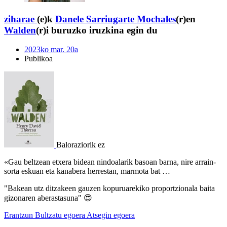
ziharae
(e)k
Danele Sarriugarte Mochales
(r)en
Walden
(r)i buruzko iruzkina egin du
2023ko mar. 20a
Publikoa
Baloraziorik ez
«Gau beltzean etxera bidean nindoalarik basoan barna, nire arrain-
sorta eskuan eta kanabera herrestan, marmota bat …
"Bakean utz ditzakeen gauzen kopuruarekiko proportzionala baita
gizonaren aberastasuna" 😍
Erantzun
Bultzatu egoera
Atsegin egoera