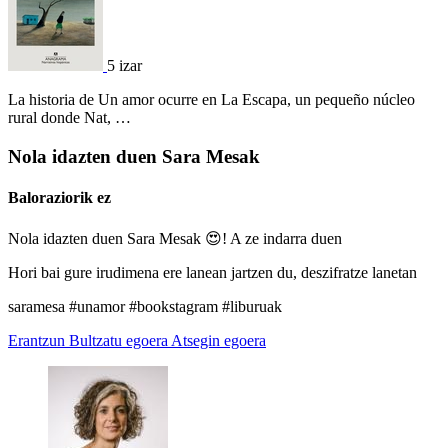
5 izar
La historia de Un amor ocurre en La Escapa, un pequeño núcleo
rural donde Nat, …
Nola idazten duen Sara Mesak
Baloraziorik ez
Nola idazten duen Sara Mesak 😍! A ze indarra duen
Hori bai gure irudimena ere lanean jartzen du, deszifratze lanetan
saramesa #unamor #bookstagram #liburuak
Erantzun
Bultzatu egoera
Atsegin egoera