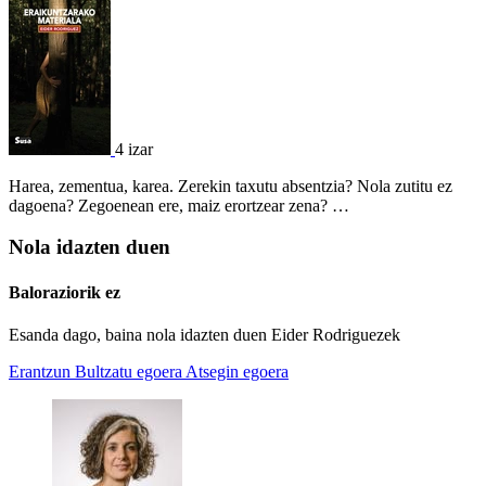
4 izar
Harea, zementua, karea. Zerekin taxutu absentzia? Nola zutitu ez
dagoena? Zegoenean ere, maiz erortzear zena? …
Nola idazten duen
Baloraziorik ez
Esanda dago, baina nola idazten duen Eider Rodriguezek
Erantzun
Bultzatu egoera
Atsegin egoera