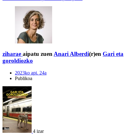
ziharae
aipatu zuen
Anari Alberdi
(r)en
Gari eta
goroldiozko
2023ko api. 24a
Publikoa
4 izar