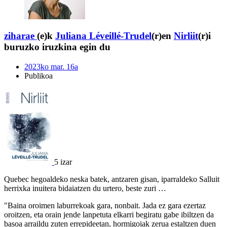
ziharae
(e)k
Juliana Léveillé-Trudel
(r)en
Nirliit
(r)i
buruzko iruzkina egin du
2023ko mar. 16a
Publikoa
5 izar
Quebec hegoaldeko neska batek, antzaren gisan, iparraldeko Salluit
herrixka inuitera bidaiatzen du urtero, beste zuri …
"Baina oroimen laburrekoak gara, nonbait. Jada ez gara ezertaz
oroitzen, eta orain jende lanpetuta elkarri begiratu gabe ibiltzen da
basoa arraildu zuten errepideetan, hormigoiak zerua estaltzen duen