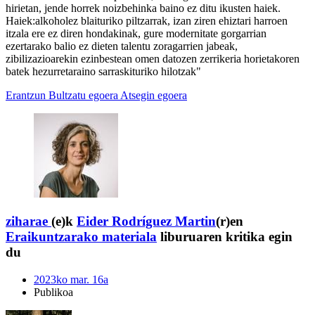
hirietan, jende horrek noizbehinka baino ez ditu ikusten haiek.
Haiek:alkoholez blaituriko piltzarrak, izan ziren ehiztari harroen
itzala ere ez diren hondakinak, gure modernitate gorgarrian
ezertarako balio ez dieten talentu zoragarrien jabeak,
zibilizazioarekin ezinbestean omen datozen zerrikeria horietakoren
batek hezurretaraino sarraskituriko hilotzak"
Erantzun
Bultzatu egoera
Atsegin egoera
ziharae
(e)k
Eider Rodríguez Martin
(r)en
Eraikuntzarako materiala
liburuaren kritika egin
du
2023ko mar. 16a
Publikoa