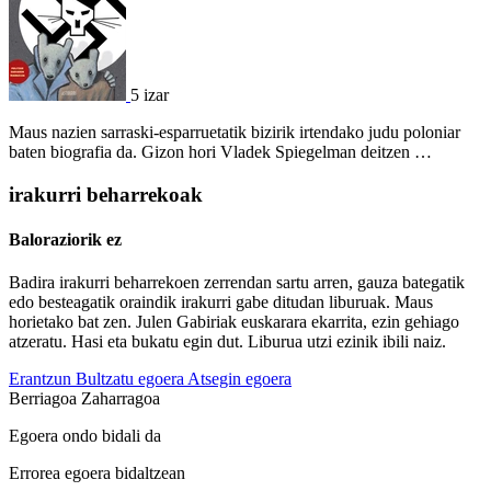
5 izar
Maus nazien sarraski-esparruetatik bizirik irtendako judu poloniar
baten biografia da. Gizon hori Vladek Spiegelman deitzen …
irakurri beharrekoak
Baloraziorik ez
Badira irakurri beharrekoen zerrendan sartu arren, gauza bategatik
edo besteagatik oraindik irakurri gabe ditudan liburuak. Maus
horietako bat zen. Julen Gabiriak euskarara ekarrita, ezin gehiago
atzeratu. Hasi eta bukatu egin dut. Liburua utzi ezinik ibili naiz.
Erantzun
Bultzatu egoera
Atsegin egoera
Berriagoa
Zaharragoa
Egoera ondo bidali da
Errorea egoera bidaltzean