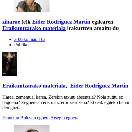
ziharae
(e)k
Eider Rodríguez Martin
egilearen
Eraikuntzarako materiala
irakurtzen amaitu du
2023ko mar. 16a
Publikoa
Eraikuntzarako materiala
,
Eider Rodríguez Martin
Harea, zementua, karea. Zerekin taxutu absentzia? Nola zutitu ez
dagoena? Zegoenean ere, maiz erortzear zena? Etxeak egiteko behar
den guztia …
Erantzun
Bultzatu egoera
Atsegin egoera