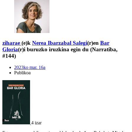
ziharae
(e)k
Nerea Ibarzabal Salegi
(r)en
Bar
Gloria
(r)i buruzko iruzkina egin du (Narratiba,
#144)
2023ko mar. 16a
Publikoa
4 izar