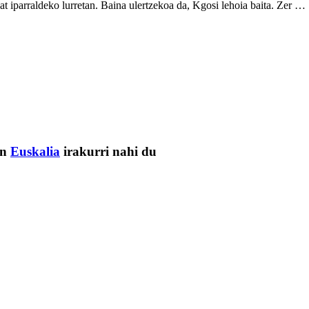
at iparraldeko lurretan. Baina ulertzekoa da, Kgosi lehoia baita. Zer …
en
Euskalia
irakurri nahi du