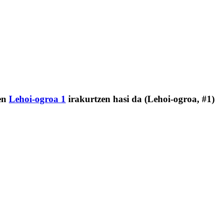
)en
Lehoi-ogroa 1
irakurtzen hasi da (Lehoi-ogroa, #1)