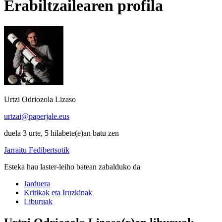
Erabiltzailearen profila
Urtzi Odriozola Lizaso
urtzai@paperjale.eus
duela 3 urte, 5 hilabete(e)an batu zen
Jarraitu Fedibertsotik
Esteka hau laster-leiho batean zabalduko da
Jarduera
Kritikak eta Iruzkinak
Liburuak