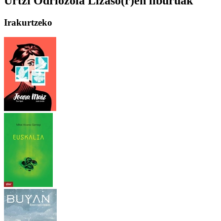
Urtzi Odriozola Lizaso(r)en liburuak
Irakurtzeko