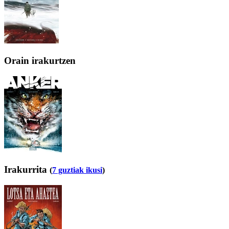
Orain irakurtzen
Irakurrita
(
7 guztiak ikusi
)