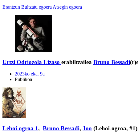
Erantzun
Bultzatu egoera
Atsegin egoera
Urtzi Odriozola Lizaso
erabiltzailea
Bruno Bessadi
(r
2023ko eka. 9a
Publikoa
Lehoi-ogroa 1
,
Bruno Bessadi
,
Joo
(Lehoi-ogroa, #1)