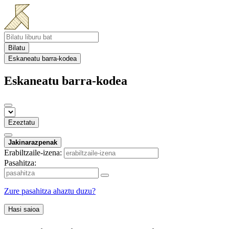
Bilatu
Eskaneatu barra-kodea
Eskaneatu barra-kodea
Ezeztatu
Jakinarazpenak
Erabiltzaile-izena:
Pasahitza:
Zure pasahitza ahaztu duzu?
Hasi saioa