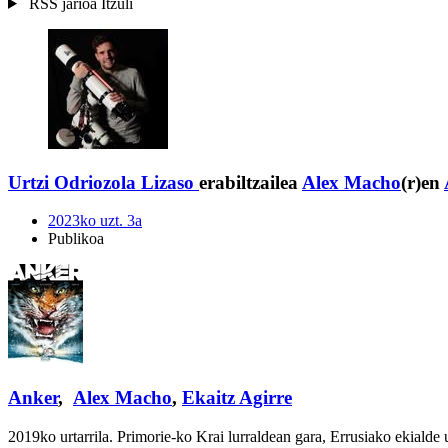
RSS jarioa
Itzuli
Urtzi Odriozola Lizaso
erabiltzailea
Alex Macho
(r)en
2023ko uzt. 3a
Publikoa
Anker
,
Alex Macho
,
Ekaitz Agirre
2019ko urtarrila. Primorie-ko Krai lurraldean gara, Errusiako ekialde 