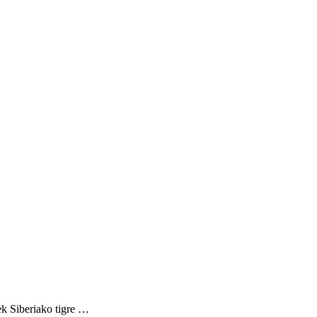
tek Siberiako tigre …