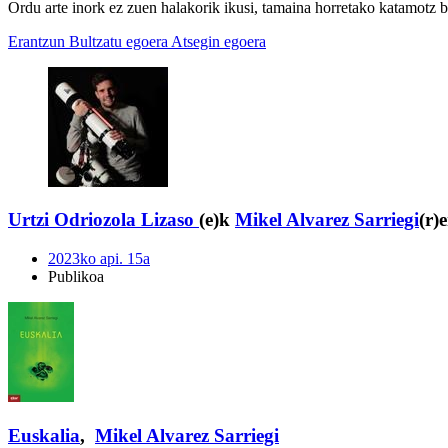
Ordu arte inork ez zuen halakorik ikusi, tamaina horretako katamotz b
Erantzun
Bultzatu egoera
Atsegin egoera
Urtzi Odriozola Lizaso
(e)k
Mikel Alvarez Sarriegi
(r)
2023ko api. 15a
Publikoa
Euskalia
,
Mikel Alvarez Sarriegi