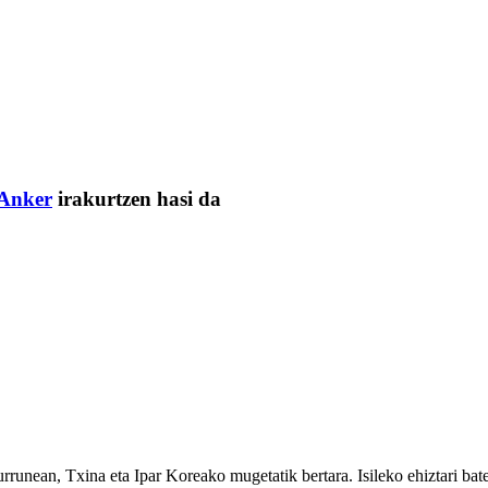
Anker
irakurtzen hasi da
urrunean, Txina eta Ipar Koreako mugetatik bertara. Isileko ehiztari ba