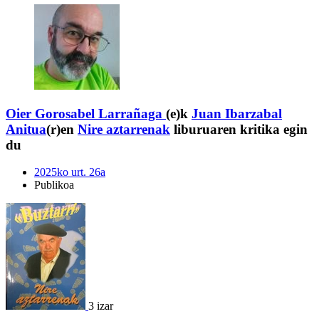
Oier Gorosabel Larrañaga
(e)k
Juan Ibarzabal
Anitua
(r)en
Nire aztarrenak
liburuaren kritika egin
du
2025ko urt. 26a
Publikoa
3 izar