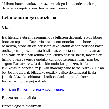
"Liburu honek daukaz nire aztarrenak gu lako jende batek egin
dabezenak argitaratzen dira batzuen izenak …
Lekukotasun garrantzitsua
3 izar
Ea: literatura eta entrenenimendua billatzen dabenak, etxok liburu
honetan topauko. Buztarrin testamentu morokua dan honetan,
basarrixa, probetan eta bertsotan asko jardun daben pertsona baten
oroitzapenak jatozak, bata bestian atzetik, eta mundu horretan aditua
edo zalia ez dan bati astuna egin leikixo basarri, itzain, taberna eta
hango ugezaba onei egindako kunplido zerrenda luzia (izan be,
seguru Buztarri ez zala danekin ondo konpontzen, baiña
lekukotasun honetan ez jaukak iñorenganako berba txarrik). Halan
be, Josune alabiak bildutako guztiak balixo dokumental itzala
jaukak. Idazteko ohittura askorik ez daukan mundu horren
lekukotasun gitxi jagozak eta.
Erantzun
Bultzatu egoera
Atsegin egoera
Egoera ondo bidali da
Errorea egoera bidaltzean