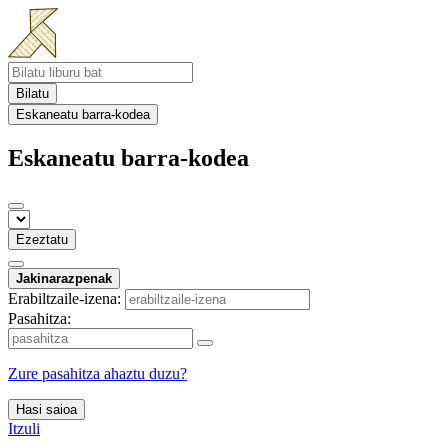
Bilatu
Eskaneatu barra-kodea
Eskaneatu barra-kodea
Ezeztatu
Jakinarazpenak
Erabiltzaile-izena:
Pasahitza:
Zure pasahitza ahaztu duzu?
Hasi saioa
Itzuli