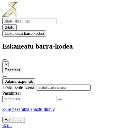
Bilatu
Eskaneatu barra-kodea
Eskaneatu barra-kodea
Ezeztatu
Jakinarazpenak
Erabiltzaile-izena:
Pasahitza:
Zure pasahitza ahaztu duzu?
Hasi saioa
Itzuli