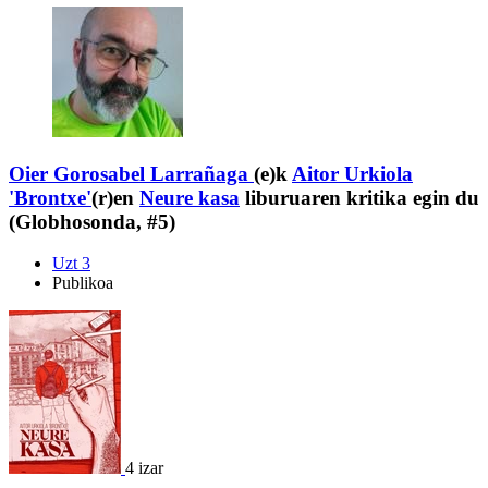
Oier Gorosabel Larrañaga
(e)k
Aitor Urkiola
'Brontxe'
(r)en
Neure kasa
liburuaren kritika egin du
(Globhosonda, #5)
Uzt 3
Publikoa
4 izar