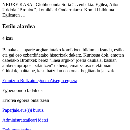
NEURE KASA" Globhosonda Sorta 5. zenbakia. Egilea; Aitor
Urkiola "Brontxe", komikilari Ondarrutarra. Komiki bilduma.
Egilearen …
Estilo alardea
4 izar
Banaka eta aparte argitaratutako komikixen bildumia izanda, estilo
eta gai oso ezbardiñetako historixak dakarz. Kuriosua dok, emoten
dabelako Brontxek berez "linea argiko" joeria daukala, kasuan
arabera apropos "zikintzen" dabena, emaitza oso efektibuan.
Gidoiak, baitta be, kasu batzutan oso onak begittandu jatazak.
Erantzun
Bultzatu egoera
Atsegin egoera
Egoera ondo bidali da
Errorea egoera bidaltzean
Paperjale.eus(r)i buruz
Administratzaileari idatzi
Dokumentazioa