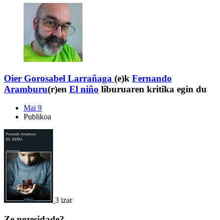
Oier Gorosabel Larrañaga
(e)k
Fernando
Aramburu
(r)en
El niño
liburuaren kritika egin du
Mai 9
Publikoa
3 izar
Ze nezesidade?