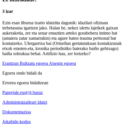
3 izar
Ezin esan liburua txarto idatzitta dagonik: idazliari ofiziuan
trebetasuna igartzen jako. Halan be, nekez ulertu lajeikek gaixan
aukeraketia, zer eta senar emaztien arteko gorabehera intimo bat
(amaiera zatar xamarrakin) eta agure baten trauma pertsonal bat
kontatzeko. Ulergarrixa bai (Ortuellan gertatutakuan kontakizunak
etxok emoten-eta, kronika periodistiko baterako baiño gehixago)
baiña sobrakua bebai. Artifizio hau, zer lortzeko?
Erantzun
Bultzatu egoera
Atsegin egoera
Egoera ondo bidali da
Errorea egoera bidaltzean
Paperjale.eus(r)i buruz
Administratzaileari idatzi
Dokumentazioa
Jokabide-kodea