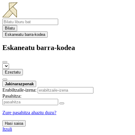
Bilatu
Eskaneatu barra-kodea
Eskaneatu barra-kodea
Ezeztatu
Jakinarazpenak
Erabiltzaile-izena:
Pasahitza:
Zure pasahitza ahaztu duzu?
Hasi saioa
Itzuli