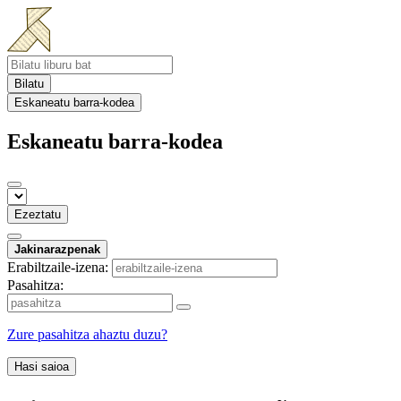
Bilatu
Eskaneatu barra-kodea
Eskaneatu barra-kodea
Ezeztatu
Jakinarazpenak
Erabiltzaile-izena:
Pasahitza:
Zure pasahitza ahaztu duzu?
Hasi saioa