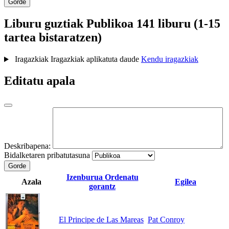
Gorde
Liburu guztiak
Publikoa
141 liburu (1-15
tartea bistaratzen)
Iragazkiak
Iragazkiak aplikatuta daude
Kendu iragazkiak
Editatu apala
Deskribapena:
Bidalketaren pribatutasuna
Gorde
Izenburua
Ordenatu
Azala
Egilea
gorantz
El Principe de Las Mareas
Pat Conroy