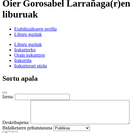
Oier Gorosabel Larrañaga(r)en
liburuak
Erabiltzailearen profila
Liburu guztiak
Liburu guztiak
Irakurtzeko
Orain irakurtzen
Irakurrita
Irakurtzeari utzita
Sortu apala
Izena:
Deskribapena:
Bidalketaren pribatutasuna