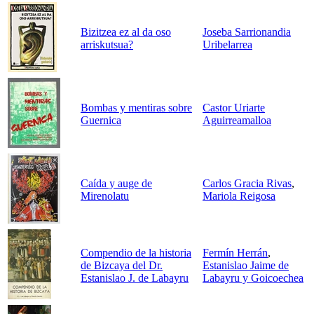
Bizitzea ez al da oso
Joseba Sarrionandia
arriskutsua?
Uribelarrea
Bombas y mentiras sobre
Castor Uriarte
Guernica
Aguirreamalloa
Caída y auge de
Carlos Gracia Rivas
,
Mirenolatu
Mariola Reigosa
Compendio de la historia
Fermín Herrán
,
de Bizcaya del Dr.
Estanislao Jaime de
Estanislao J. de Labayru
Labayru y Goicoechea