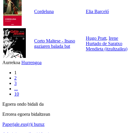
Cordeluna
Elia Barceló
Hugo Pratt
,
Irene
Corto Maltese - Itsaso
Hurtado de Saratxo
gaziaren balada bat
Mendieta (itzultzailea)
Aurrekoa
Hurrengoa
1
2
3
...
10
Egoera ondo bidali da
Errorea egoera bidaltzean
Paperjale.eus(r)i buruz