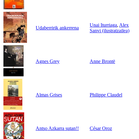
Unai Iturriaga
,
Alex
Udaberririk ankerrena
Sanvi (ilustratzailea)
Agnes Grey
Anne Brontë
Almas Grises
Philippe Claudel
Antso Azkarra sutan!!
César Oroz