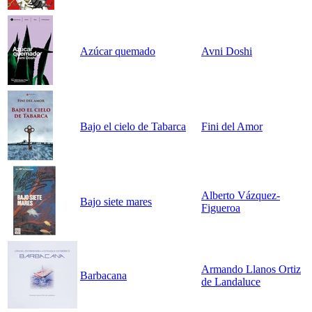
Azúcar quemado
Avni Doshi
Bajo el cielo de Tabarca
Fini del Amor
Alberto Vázquez-
Bajo siete mares
Figueroa
Armando Llanos Ortiz
Barbacana
de Landaluce