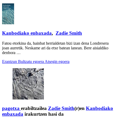
Kanbodiako enbaxada
,
Zadie Smith
Fatou etorkina da, hainbat herrialdetan bizi izan dena Londresera
joan aurretik. Neskame ari da etxe batean lanean. Bere aisialdiko
denbora …
Erantzun
Bultzatu egoera
Atsegin egoera
pagotxa
erabiltzailea
Zadie Smith
(r)en
Kanbodiako
enbaxada
irakurtzen hasi da