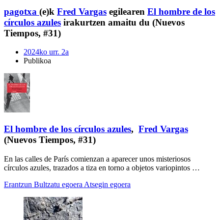
pagotxa
(e)k
Fred Vargas
egilearen
El hombre de los
círculos azules
irakurtzen amaitu du (Nuevos
Tiempos, #31)
2024ko urr. 2a
Publikoa
El hombre de los círculos azules
,
Fred Vargas
(Nuevos Tiempos, #31)
En las calles de París comienzan a aparecer unos misteriosos
círculos azules, trazados a tiza en torno a objetos variopintos …
Erantzun
Bultzatu egoera
Atsegin egoera