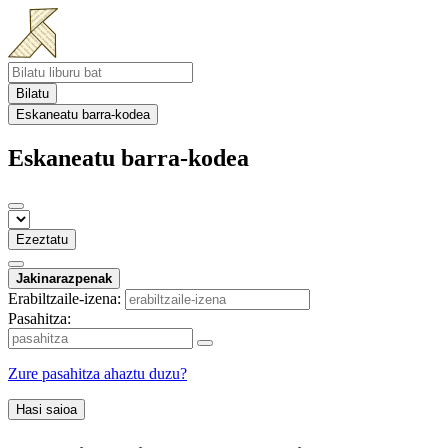
Bilatu
Eskaneatu barra-kodea
Eskaneatu barra-kodea
Ezeztatu
Jakinarazpenak
Erabiltzaile-izena:
Pasahitza:
Zure pasahitza ahaztu duzu?
Hasi saioa