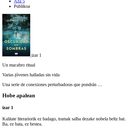
Aza 5
Publikoa
izar 1
Un macabro ritual
Varias jóvenes halladas sin vida
Una serie de conexiones perturbadoras que pondrán …
Hobe apalean
izar 1
Kalitate literariorik ez badago, tramak salba dezake nobela beltz bat.
Ba, ez bata, ez bestea.