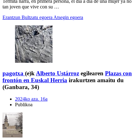
Termita narra, en primera persona, el día a día de una mujer ya no
tan joven que vive con su …
Erantzun
Bultzatu egoera
Atsegin egoera
pagotxa
(e)k
Alberto Ustárroz
egilearen
Plazas con
frontón en Euskal Herria
irakurtzen amaitu du
(Ganbara, 34)
2024ko aza. 16a
Publikoa