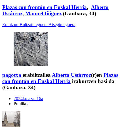
Plazas con frontón en Euskal Herria
,
Alberto
Ustárroz
,
Manuel Iñiguez
(Ganbara, 34)
Erantzun
Bultzatu egoera
Atsegin egoera
pagotxa
erabiltzailea
Alberto Ustárroz
(r)en
Plazas
con frontón en Euskal Herria
irakurtzen hasi da
(Ganbara, 34)
2024ko aza. 16a
Publikoa