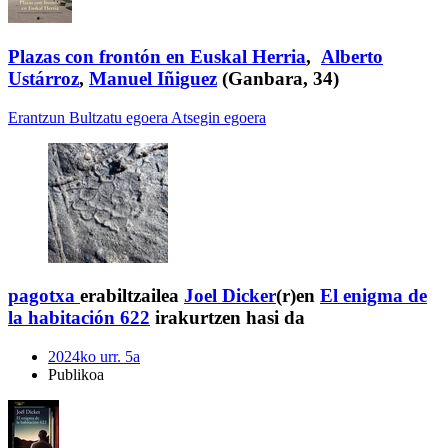
Plazas con frontón en Euskal Herria
,
Alberto
Ustárroz
,
Manuel Iñiguez
(Ganbara, 34)
Erantzun
Bultzatu egoera
Atsegin egoera
pagotxa
erabiltzailea
Joel Dicker
(r)en
El enigma de
la habitación 622
irakurtzen hasi da
2024ko urr. 5a
Publikoa