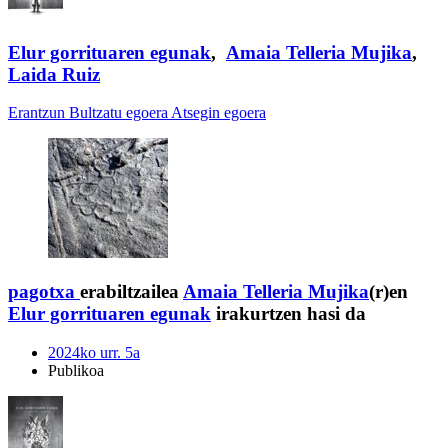
Elur gorrituaren egunak
,
Amaia Telleria Mujika
,
Laida Ruiz
Erantzun
Bultzatu egoera
Atsegin egoera
pagotxa
erabiltzailea
Amaia Telleria Mujika
(r)en
Elur gorrituaren egunak
irakurtzen hasi da
2024ko urr. 5a
Publikoa