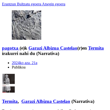
Erantzun
Bultzatu egoera
Atsegin egoera
pagotxa
(e)k
Garazi Albizua Castelao
(r)en
Termita
irakurri nahi du (Narrativa)
2024ko aza. 21a
Publikoa
Termita
,
Garazi Albizua Castelao
(Narrativa)