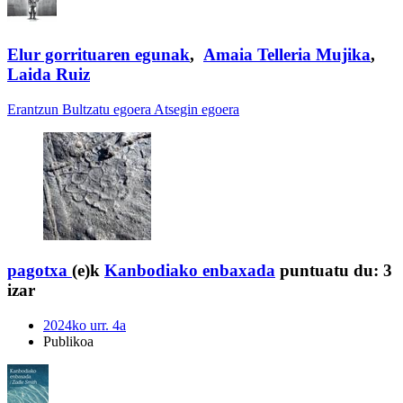
Elur gorrituaren egunak
,
Amaia Telleria Mujika
,
Laida Ruiz
Erantzun
Bultzatu egoera
Atsegin egoera
pagotxa
(e)k
Kanbodiako enbaxada
puntuatu du:
3
izar
2024ko urr. 4a
Publikoa