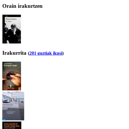
Orain irakurtzen
Irakurrita
(
201 guztiak ikusi
)