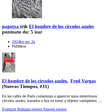
pagotxa
(e)k
El hombre de los círculos azules
puntuatu du:
5 izar
2024ko urr. 2a
Publikoa
El hombre de los círculos azules
,
Fred Vargas
(Nuevos Tiempos, #31)
En las calles de París comienzan a aparecer unos misteriosos
círculos azules, trazados a tiza en torno a objetos variopintos …
Erantzun
Bultzatu egoera
Atsegin egoera