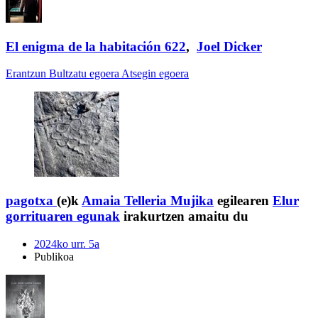
El enigma de la habitación 622
,
Joel Dicker
Erantzun
Bultzatu egoera
Atsegin egoera
pagotxa
(e)k
Amaia Telleria Mujika
egilearen
Elur
gorrituaren egunak
irakurtzen amaitu du
2024ko urr. 5a
Publikoa