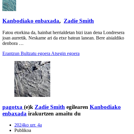
Kanbodiako enbaxada
,
Zadie Smith
Fatou etorkina da, hainbat herrialdetan bizi izan dena Londresera
joan aurretik. Neskame ari da etxe batean lanean. Bere aisialdiko
denbora …
Erantzun
Bultzatu egoera
Atsegin egoera
pagotxa
(e)k
Zadie Smith
egilearen
Kanbodiako
enbaxada
irakurtzen amaitu du
2024ko urr. 4a
Publikoa