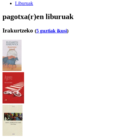
Liburuak
pagotxa(r)en liburuak
Irakurtzeko
(
5 guztiak ikusi
)