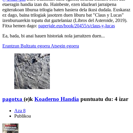
etaeragin handia izan du. Hainbeste, ezen idazleari jarraipena
egiterakoan liburua trilogia baten hasiera dela ikusi dudala. Euskaraz
ez dago, baina trilogiak jasotzen duen liburu bat "Claus y Lucas"
izenburuarekin topatu dut gaztelaniaz (Libros del Asteroide, 2019).
Fitxa hemen dago:
paperjale.eus/book/20455/s/claus-y-lucas
Ea, bada, bi anai hauen historiak nola jarraitzen duen...
Erantzun
Bultzatu egoera
Atsegin egoera
pagotxa
(e)k
Koaderno Handia
puntuatu du:
4 izar
Aza 8
Publikoa