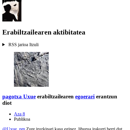
Erabiltzailearen aktibitatea
RSS jarioa
Itzuli
pagotxa
Uxue
erabiltzailearen
egoerari
erantzun
diot
Aza 8
Publikoa
@Uxue_pm
Zure iruzkinari kasu eginez, liburua irakurri berri dut