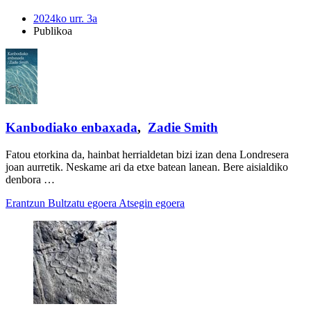
2024ko urr. 3a
Publikoa
Kanbodiako enbaxada
,
Zadie Smith
Fatou etorkina da, hainbat herrialdetan bizi izan dena Londresera
joan aurretik. Neskame ari da etxe batean lanean. Bere aisialdiko
denbora …
Erantzun
Bultzatu egoera
Atsegin egoera