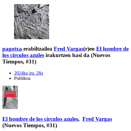
pagotxa
erabiltzailea
Fred Vargas
(r)en
El hombre de
los círculos azules
irakurtzen hasi da (Nuevos
Tiempos, #31)
2024ko ira. 28a
Publikoa
El hombre de los círculos azules
,
Fred Vargas
(Nuevos Tiempos, #31)