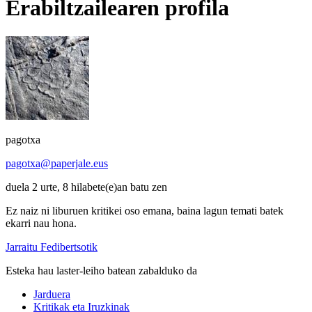
Erabiltzailearen profila
pagotxa
pagotxa@paperjale.eus
duela 2 urte, 8 hilabete(e)an batu zen
Ez naiz ni liburuen kritikei oso emana, baina lagun temati batek
ekarri nau hona.
Jarraitu Fedibertsotik
Esteka hau laster-leiho batean zabalduko da
Jarduera
Kritikak eta Iruzkinak