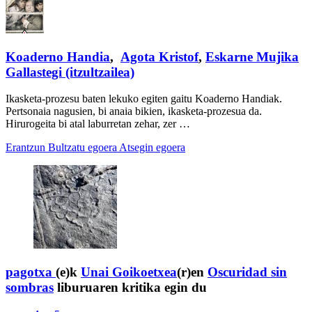
Koaderno Handia
,
Agota Kristof
,
Eskarne Mujika
Gallastegi (itzultzailea)
Ikasketa-prozesu baten lekuko egiten gaitu Koaderno Handiak.
Pertsonaia nagusien, bi anaia bikien, ikasketa-prozesua da.
Hirurogeita bi atal laburretan zehar, zer …
Erantzun
Bultzatu egoera
Atsegin egoera
pagotxa
(e)k
Unai Goikoetxea
(r)en
Oscuridad sin
sombras
liburuaren kritika egin du