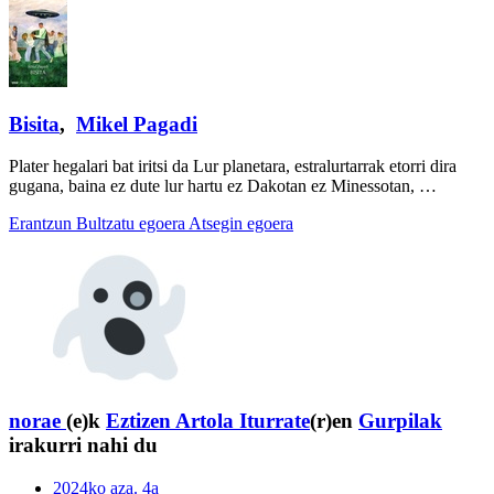
Bisita
,
Mikel Pagadi
Plater hegalari bat iritsi da Lur planetara, estralurtarrak etorri dira
gugana, baina ez dute lur hartu ez Dakotan ez Minessotan, …
Erantzun
Bultzatu egoera
Atsegin egoera
norae
(e)k
Eztizen Artola Iturrate
(r)en
Gurpilak
irakurri nahi du
2024ko aza. 4a