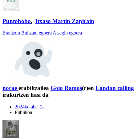
Puntobobo
,
Itxaso Martin Zapirain
Erantzun
Bultzatu egoera
Atsegin egoera
norae
erabiltzailea
Goio Ramos
(r)en
London calling
irakurtzen hasi da
2024ko abe. 2a
Publikoa