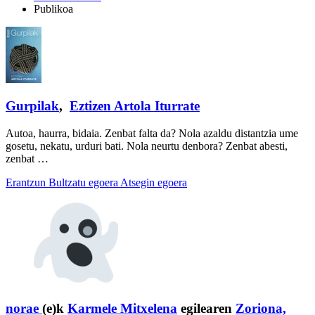
Publikoa
Gurpilak
,
Eztizen Artola Iturrate
Autoa, haurra, bidaia. Zenbat falta da? Nola azaldu distantzia ume
gosetu, nekatu, urduri bati. Nola neurtu denbora? Zenbat abesti,
zenbat …
Erantzun
Bultzatu egoera
Atsegin egoera
norae
(e)k
Karmele Mitxelena
egilearen
Zoriona,