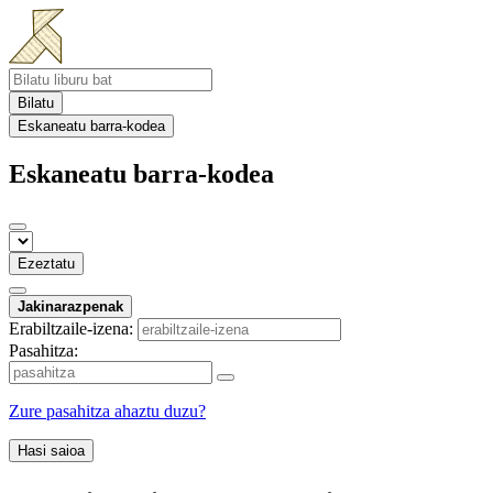
Bilatu
Eskaneatu barra-kodea
Eskaneatu barra-kodea
Ezeztatu
Jakinarazpenak
Erabiltzaile-izena:
Pasahitza:
Zure pasahitza ahaztu duzu?
Hasi saioa