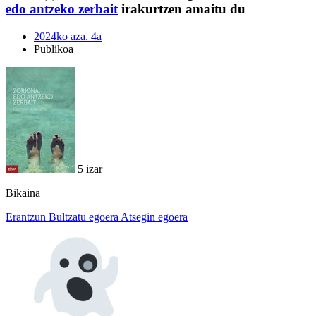
edo antzeko zerbait
irakurtzen amaitu du
2024ko aza. 4a
Publikoa
5 izar
Bikaina
Erantzun
Bultzatu egoera
Atsegin egoera