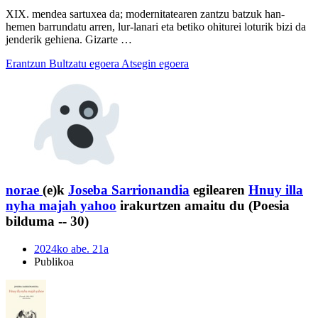
XIX. mendea sartuxea da; modernitatearen zantzu batzuk han-
hemen barrundatu arren, lur-lanari eta betiko ohiturei loturik bizi da
jenderik gehiena. Gizarte …
Erantzun
Bultzatu egoera
Atsegin egoera
norae
(e)k
Joseba Sarrionandia
egilearen
Hnuy illa
nyha majah yahoo
irakurtzen amaitu du (Poesia
bilduma -- 30)
2024ko abe. 21a
Publikoa