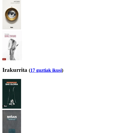
Irakurrita
(
17 guztiak ikusi
)