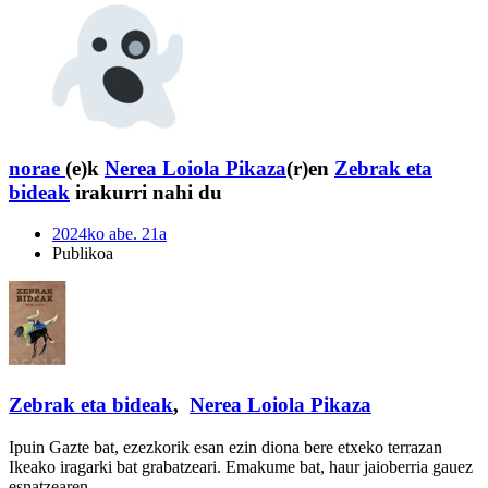
norae
(e)k
Nerea Loiola Pikaza
(r)en
Zebrak eta
bideak
irakurri nahi du
2024ko abe. 21a
Publikoa
Zebrak eta bideak
,
Nerea Loiola Pikaza
Ipuin Gazte bat, ezezkorik esan ezin diona bere etxeko terrazan
Ikeako iragarki bat grabatzeari. Emakume bat, haur jaioberria gauez
esnatzearen …