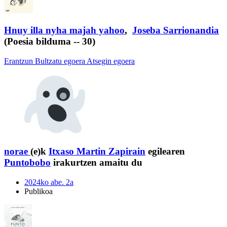
Hnuy illa nyha majah yahoo
,
Joseba Sarrionandia
(Poesia bilduma -- 30)
Erantzun
Bultzatu egoera
Atsegin egoera
norae
(e)k
Itxaso Martin Zapirain
egilearen
Puntobobo
irakurtzen amaitu du
2024ko abe. 2a
Publikoa