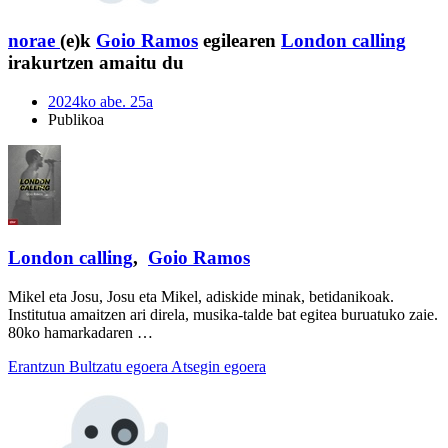
norae
(e)k
Goio Ramos
egilearen
London calling
irakurtzen amaitu du
2024ko abe. 25a
Publikoa
London calling
,
Goio Ramos
Mikel eta Josu, Josu eta Mikel, adiskide minak, betidanikoak.
Institutua amaitzen ari direla, musika-talde bat egitea buruatuko zaie.
80ko hamarkadaren …
Erantzun
Bultzatu egoera
Atsegin egoera