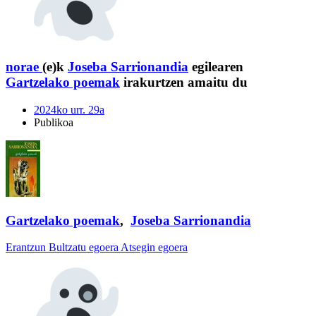
norae
(e)k
Joseba Sarrionandia
egilearen
Gartzelako poemak
irakurtzen amaitu du
2024ko urr. 29a
Publikoa
Gartzelako poemak
,
Joseba Sarrionandia
Erantzun
Bultzatu egoera
Atsegin egoera