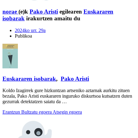
norae
(e)k
Pako Aristi
egilearen
Euskararen
isobarak
irakurtzen amaitu du
2024ko urr. 29a
Publikoa
Euskararen isobarak
,
Pako Aristi
Koldo Izagirrek gure hizkuntzan artseniko aztarnak aurkitu zituen
bezala, Pako Aristi euskararen inguruko diskurtsoa kutsatzen duten
gezurrak detektatzen saiatu da …
Erantzun
Bultzatu egoera
Atsegin egoera