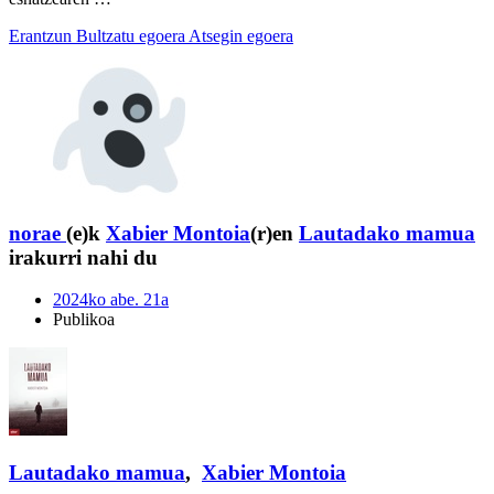
Erantzun
Bultzatu egoera
Atsegin egoera
norae
(e)k
Xabier Montoia
(r)en
Lautadako mamua
irakurri nahi du
2024ko abe. 21a
Publikoa
Lautadako mamua
,
Xabier Montoia