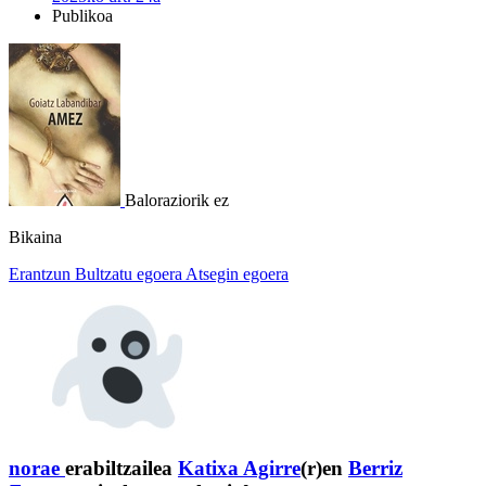
Publikoa
Baloraziorik ez
Bikaina
Erantzun
Bultzatu egoera
Atsegin egoera
norae
erabiltzailea
Katixa Agirre
(r)en
Berriz