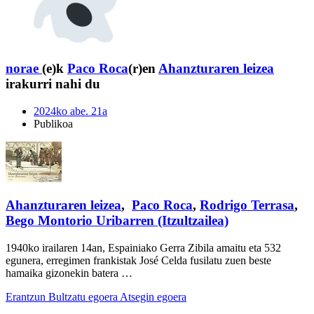
norae
(e)k
Paco Roca
(r)en
Ahanzturaren leizea
irakurri nahi du
2024ko abe. 21a
Publikoa
Ahanzturaren leizea
,
Paco Roca
,
Rodrigo Terrasa
,
Bego Montorio Uribarren (Itzultzailea)
1940ko irailaren 14an, Espainiako Gerra Zibila amaitu eta 532
egunera, erregimen frankistak José Celda fusilatu zuen beste
hamaika gizonekin batera …
Erantzun
Bultzatu egoera
Atsegin egoera