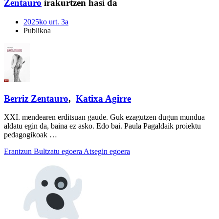
Zentauro
irakurtzen hasi da
2025ko urt. 3a
Publikoa
Berriz Zentauro
,
Katixa Agirre
XXI. mendearen erditsuan gaude. Guk ezagutzen dugun mundua
aldatu egin da, baina ez asko. Edo bai. Paula Pagaldaik proiektu
pedagogikoak …
Erantzun
Bultzatu egoera
Atsegin egoera