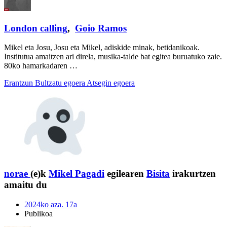
London calling
,
Goio Ramos
Mikel eta Josu, Josu eta Mikel, adiskide minak, betidanikoak.
Institutua amaitzen ari direla, musika-talde bat egitea buruatuko zaie.
80ko hamarkadaren …
Erantzun
Bultzatu egoera
Atsegin egoera
norae
(e)k
Mikel Pagadi
egilearen
Bisita
irakurtzen
amaitu du
2024ko aza. 17a
Publikoa