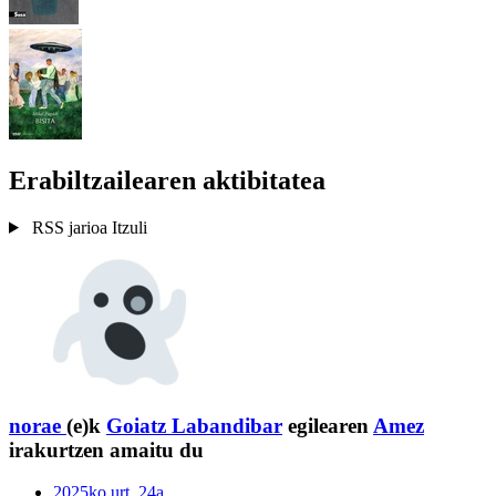
Erabiltzailearen aktibitatea
RSS jarioa
Itzuli
norae
(e)k
Goiatz Labandibar
egilearen
Amez
irakurtzen amaitu du
2025ko urt. 24a