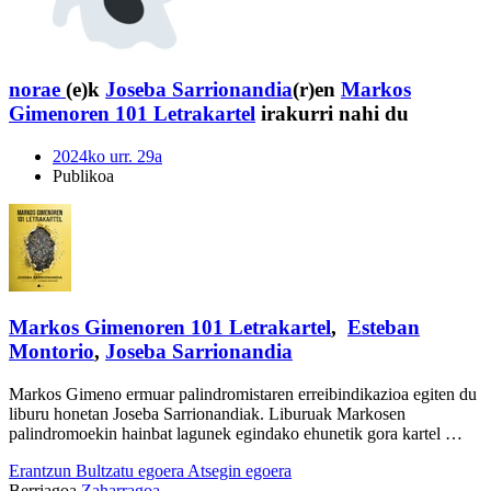
norae
(e)k
Joseba Sarrionandia
(r)en
Markos
Gimenoren 101 Letrakartel
irakurri nahi du
2024ko urr. 29a
Publikoa
Markos Gimenoren 101 Letrakartel
,
Esteban
Montorio
,
Joseba Sarrionandia
Markos Gimeno ermuar palindromistaren erreibindikazioa egiten du
liburu honetan Joseba Sarrionandiak. Liburuak Markosen
palindromoekin hainbat lagunek egindako ehunetik gora kartel …
Erantzun
Bultzatu egoera
Atsegin egoera
Berriagoa
Zaharragoa