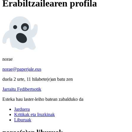
Erabiltzailearen profila
norae
norae@paperjale.eus
duela 2 urte, 11 hilabete(e)an batu zen
Jarraitu Fedibertsotik
Esteka hau laster-leiho batean zabalduko da
Jarduera
Kritikak eta Iruzkinak
Liburuak