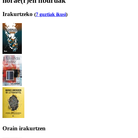
norae(r)en liburuak
Irakurtzeko
(
7 guztiak ikusi
)
Orain irakurtzen