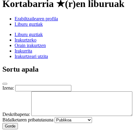
Kortabarria ★(r)en liburuak
Erabiltzailearen profila
Liburu guztiak
Liburu guztiak
Irakurtzeko
Orain irakurtzen
Irakurrita
Irakurtzeari utzita
Sortu apala
Izena:
Deskribapena:
Bidalketaren pribatutasuna
Gorde