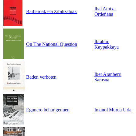
Ibai Atutxa
Barbaroak eta Zibilizatuak
Ordeñana
İbrahim
On The National Question
Kaypakkaya
Iker Aranberri
Baden verboten
Sarasua
Egunero behar genuen
Imanol Murua Uria