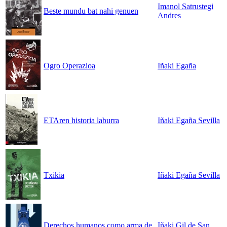
Imanol Satrustegi
Beste mundu bat nahi genuen
Andres
Ogro Operazioa
Iñaki Egaña
ETAren historia laburra
Iñaki Egaña Sevilla
Txikia
Iñaki Egaña Sevilla
Derechos humanos como arma de
Iñaki Gil de San