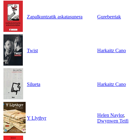
Zapalkuntzatik askatasunera
Gureberriak
Twist
Harkaitz Cano
Silueta
Harkaitz Cano
Helen Naylor
,
Y Llythyr
Dwynwen Teifi