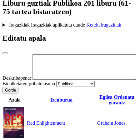
Liburu guztiak
Publikoa
201 liburu (61-
75 tartea bistaratzen)
Iragazkiak
Iragazkiak aplikatuta daude
Kendu iragazkiak
Editatu apala
Deskribapena:
Bidalketaren pribatutasuna
Gorde
Egilea
Ordenatu
Azala
Izenburua
gorantz
Red Enlightenment
Graham Jones