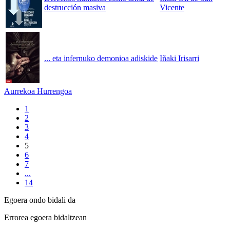
destrucción masiva
Vicente
... eta infernuko demonioa adiskide
Iñaki Irisarri
Aurrekoa
Hurrengoa
1
2
3
4
5
6
7
...
14
Egoera ondo bidali da
Errorea egoera bidaltzean