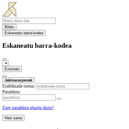
Bilatu
Eskaneatu barra-kodea
Eskaneatu barra-kodea
Ezeztatu
Jakinarazpenak
Erabiltzaile-izena:
Pasahitza:
Zure pasahitza ahaztu duzu?
Hasi saioa