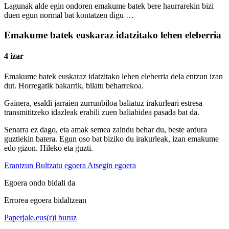
Lagunak alde egin ondoren emakume batek bere haurrarekin bizi
duen egun normal bat kontatzen digu …
Emakume batek euskaraz idatzitako lehen eleberria
4 izar
Emakume batek euskaraz idatzitako lehen eleberria dela entzun izan
dut. Horregatik bakarrik, bilatu beharrekoa.
Gainera, esaldi jarraien zurrunbiloa baliatuz irakurleari estresa
transmititzeko idazleak erabili zuen baliabidea pasada bat da.
Senarra ez dago, eta amak semea zaindu behar du, beste ardura
guztiekin batera. Egun oso bat biziko du irakurleak, izan emakume
edo gizon. Hileko eta guzti.
Erantzun
Bultzatu egoera
Atsegin egoera
Egoera ondo bidali da
Errorea egoera bidaltzean
Paperjale.eus(r)i buruz