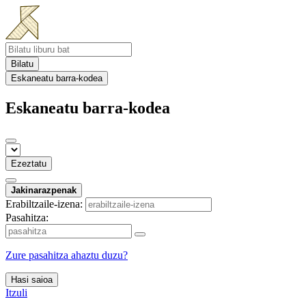
Bilatu
Eskaneatu barra-kodea
Eskaneatu barra-kodea
Ezeztatu
Jakinarazpenak
Erabiltzaile-izena:
Pasahitza:
Zure pasahitza ahaztu duzu?
Hasi saioa
Itzuli