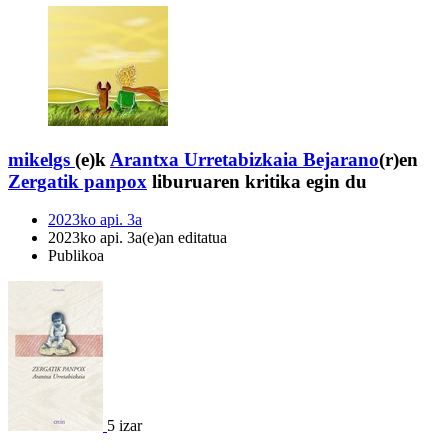
mikelgs
(e)k
Arantxa Urretabizkaia Bejarano
(r)en
Zergatik panpox
liburuaren kritika egin du
2023ko api. 3a
2023ko api. 3a(e)an editatua
Publikoa
5 izar