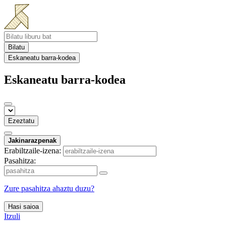
Bilatu
Eskaneatu barra-kodea
Eskaneatu barra-kodea
Ezeztatu
Jakinarazpenak
Erabiltzaile-izena:
Pasahitza:
Zure pasahitza ahaztu duzu?
Hasi saioa
Itzuli