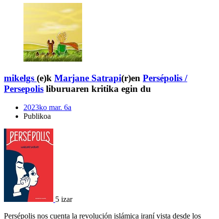
mikelgs
(e)k
Marjane Satrapi
(r)en
Persépolis /
Persepolis
liburuaren kritika egin du
2023ko mar. 6a
Publikoa
5 izar
Persépolis nos cuenta la revolución islámica iraní vista desde los