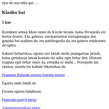
ojos de una niña que …
Klasiko bat
5 izar
Komikien artean Maus omen da Kixote bezala, baina Persepolis ere
hortxe-hortxe. Eta, gainera, europarrontzat ezezagunagoa den
gatazka bat azaltzen du; eta autobiografia da; eta gainera emakumea
da egilea.
Irakurri beharrekoa, egoera oso latzak modu jasangarrian jarriak,
baina gertakizun latzak kontatu eta aditu egin behar dira. Historia
ezagutu egin behar omen da, errepika ez dadin... Persepolis lan
zintzoa, ausarta eta kalitate bikainekoa da.
Erantzun
Bultzatu egoera
Atsegin egoera
Egoera ondo bidali da
Errorea egoera bidaltzean
Paperjale.eus(r)i buruz
Administratzaileari idatzi