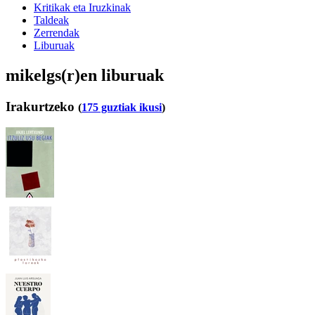
Kritikak eta Iruzkinak
Taldeak
Zerrendak
Liburuak
mikelgs(r)en liburuak
Irakurtzeko
(
175 guztiak ikusi
)