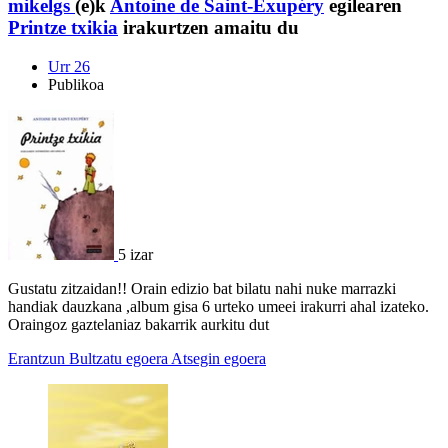
mikelgs
(e)k
Antoine de Saint-Exupéry
egilearen
Printze txikia
irakurtzen amaitu du
Urr 26
Publikoa
5 izar
Gustatu zitzaidan!! Orain edizio bat bilatu nahi nuke marrazki
handiak dauzkana ,album gisa 6 urteko umeei irakurri ahal izateko.
Oraingoz gaztelaniaz bakarrik aurkitu dut
Erantzun
Bultzatu egoera
Atsegin egoera