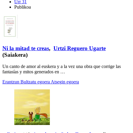
Urr 31
Publikoa
Ni la mitad te creas
,
Urtzi Reguero Ugarte
(Saiakera)
Un canto de amor al euskera y a la vez una obra que corrige las
fantasías y mitos generados en …
Erantzun
Bultzatu egoera
Atsegin egoera