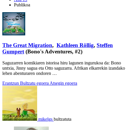
Publikoa
The Great Migration
,
Kathleen Röllig
,
Steffen
Gumpert
(Bono's Adventures, #2)
Saguzarren komikiaren istorioa hiru lagunen ingurukoa da: Bono
untxia, Jinny sagua eta Otto saguzarra. Afrikan elkarrekin izandako
lehen abenturaren ondoren …
Erantzun
Bultzatu egoera
Atsegin egoera
mikelgs
bultzatuta