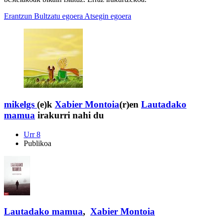
Erantzun
Bultzatu egoera
Atsegin egoera
mikelgs
(e)k
Xabier Montoia
(r)en
Lautadako
mamua
irakurri nahi du
Urr 8
Publikoa
Lautadako mamua
,
Xabier Montoia