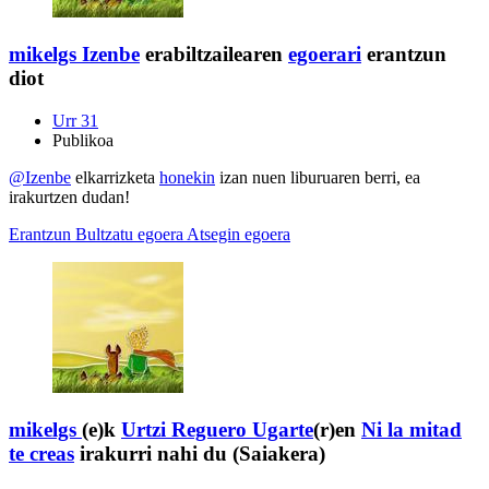
mikelgs
Izenbe
erabiltzailearen
egoerari
erantzun
diot
Urr 31
Publikoa
@Izenbe
elkarrizketa
honekin
izan nuen liburuaren berri, ea
irakurtzen dudan!
Erantzun
Bultzatu egoera
Atsegin egoera
mikelgs
(e)k
Urtzi Reguero Ugarte
(r)en
Ni la mitad
te creas
irakurri nahi du (Saiakera)