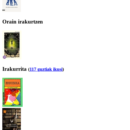
Orain irakurtzen
Irakurrita
(
117 guztiak ikusi
)