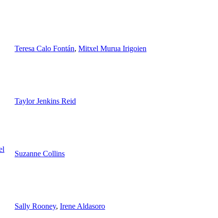
Teresa Calo Fontán
,
Mitxel Murua Irigoien
Taylor Jenkins Reid
el
Suzanne Collins
Sally Rooney
,
Irene Aldasoro