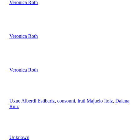
Veronica Roth
Veronica Roth
Veronica Roth
Uxue Alberdi Estibariz
,
consonni
,
Irati Majuelo Itoiz
,
Daiana
Ruiz
Unknown