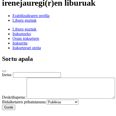
irenejauregi(r)en liburuak
Erabiltzailearen profila
Liburu guztiak
Liburu guztiak
Irakurtzeko
Orain irakurtzen
Irakurrita
Irakurtzeari utzita
Sortu apala
Izena:
Deskribapena:
Bidalketaren pribatutasuna
Gorde