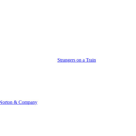
Strangers on a Train
7, Norton & Company