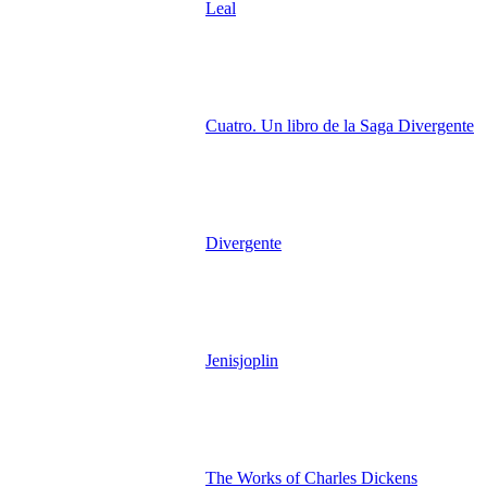
Leal
Cuatro. Un libro de la Saga Divergente
Divergente
Jenisjoplin
The Works of Charles Dickens