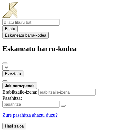
Bilatu
Eskaneatu barra-kodea
Eskaneatu barra-kodea
Ezeztatu
Jakinarazpenak
Erabiltzaile-izena:
Pasahitza:
Zure pasahitza ahaztu duzu?
Hasi saioa