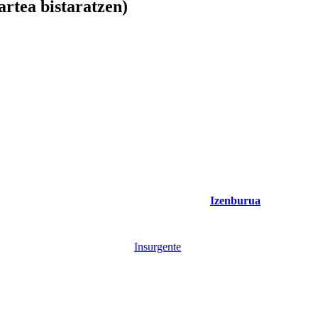
artea bistaratzen)
Izenburua
Insurgente