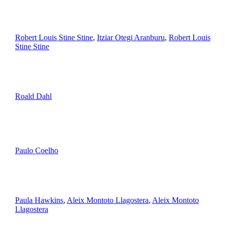
Robert Louis Stine Stine
,
Itziar Otegi Aranburu
,
Robert Louis
Stine Stine
Roald Dahl
Paulo Coelho
Paula Hawkins
,
Aleix Montoto Llagostera
,
Aleix Montoto
Llagostera