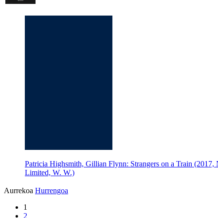
Patricia Highsmith, Gillian Flynn: Strangers on a Train (201
Limited, W. W.)
Aurrekoa
Hurrengoa
1
2