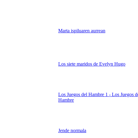
Marta ispiluaren aurrean
Los siete maridos de Evelyn Hugo
Los Juegos del Hambre 1 - Los Juegos d
Hambre
Jende normala