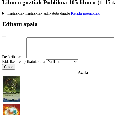
Liburu guztiak
Publikoa
105 liburu (1-15 t
Iragazkiak
Iragazkiak aplikatuta daude
Kendu iragazkiak
Editatu apala
Deskribapena:
Bidalketaren pribatutasuna
Gorde
Azala