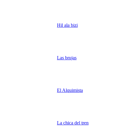
Hil ala bizi
Las brujas
El Alquimista
La chica del tren