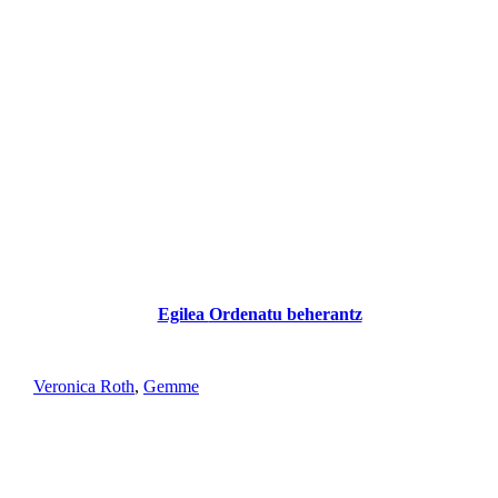
Egilea
Ordenatu beherantz
Veronica Roth
,
Gemme