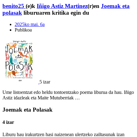
benito25
(e)k
Iñigo Astiz Martinez
(r)en
Joemak eta
polasak
liburuaren kritika egin du
2025ko mai. 6a
Publikoa
5 izar
Ume listoentzat edo heldu tontoentzako poema liburua da hau. Iñigo
Astiz idazleak eta Maite Mutuberriak …
Joemak eta Polasak
4 izar
Liburu hau irakurtzen hasi naizenean ulertzeko zailtasunak izan