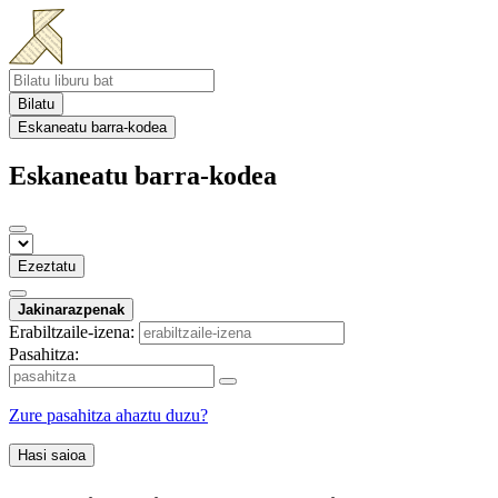
Bilatu
Eskaneatu barra-kodea
Eskaneatu barra-kodea
Ezeztatu
Jakinarazpenak
Erabiltzaile-izena:
Pasahitza:
Zure pasahitza ahaztu duzu?
Hasi saioa