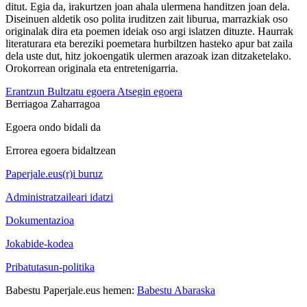
ditut. Egia da, irakurtzen joan ahala ulermena handitzen joan dela.
Diseinuen aldetik oso polita iruditzen zait liburua, marrazkiak oso
originalak dira eta poemen ideiak oso argi islatzen dituzte. Haurrak
literaturara eta bereziki poemetara hurbiltzen hasteko apur bat zaila
dela uste dut, hitz jokoengatik ulermen arazoak izan ditzaketelako.
Orokorrean originala eta entretenigarria.
Erantzun
Bultzatu egoera
Atsegin egoera
Berriagoa
Zaharragoa
Egoera ondo bidali da
Errorea egoera bidaltzean
Paperjale.eus(r)i buruz
Administratzaileari idatzi
Dokumentazioa
Jokabide-kodea
Pribatutasun-politika
Babestu Paperjale.eus hemen:
Babestu Abaraska