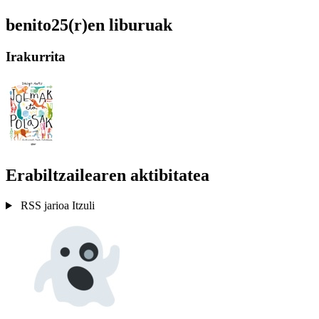
benito25(r)en liburuak
Irakurrita
Erabiltzailearen aktibitatea
RSS jarioa
Itzuli