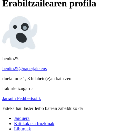
Erabiltzailearen profila
benito25
benito25@paperjale.eus
duela urte 1, 3 hilabete(e)an batu zen
irakurle izugarria
Jarraitu Fedibertsotik
Esteka hau laster-leiho batean zabalduko da
Jarduera
Kritikak eta Iruzkinak
Liburuak