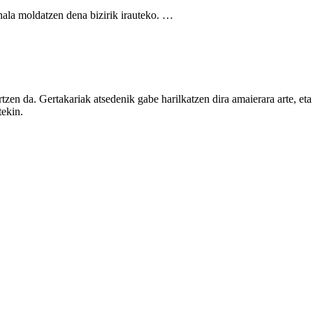
hala moldatzen dena bizirik irauteko. …
tzen da. Gertakariak atsedenik gabe harilkatzen dira amaierara arte, e
tekin.