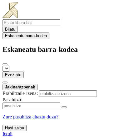
Bilatu
Eskaneatu barra-kodea
Eskaneatu barra-kodea
Ezeztatu
Jakinarazpenak
Erabiltzaile-izena:
Pasahitza:
Zure pasahitza ahaztu duzu?
Hasi saioa
Itzuli