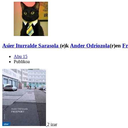
Asier Iturralde Sarasola
(e)k
Ander Odriozola
(r)en
Fr
Abu 15
Publikoa
2 izar