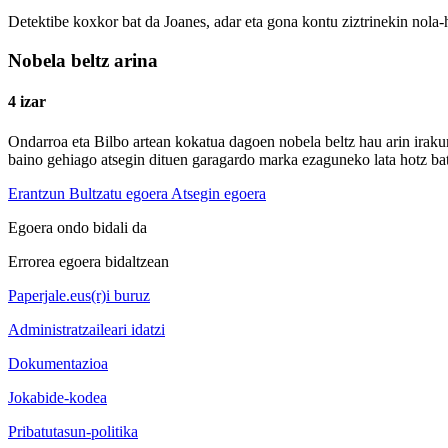
Detektibe koxkor bat da Joanes, adar eta gona kontu ziztrinekin nola-
Nobela beltz arina
4 izar
Ondarroa eta Bilbo artean kokatua dagoen nobela beltz hau arin irakur
baino gehiago atsegin dituen garagardo marka ezaguneko lata hotz ba
Erantzun
Bultzatu egoera
Atsegin egoera
Egoera ondo bidali da
Errorea egoera bidaltzean
Paperjale.eus(r)i buruz
Administratzaileari idatzi
Dokumentazioa
Jokabide-kodea
Pribatutasun-politika