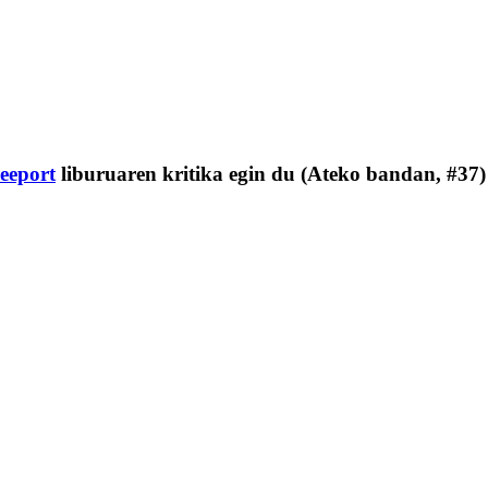
eeport
liburuaren kritika egin du (Ateko bandan, #37)