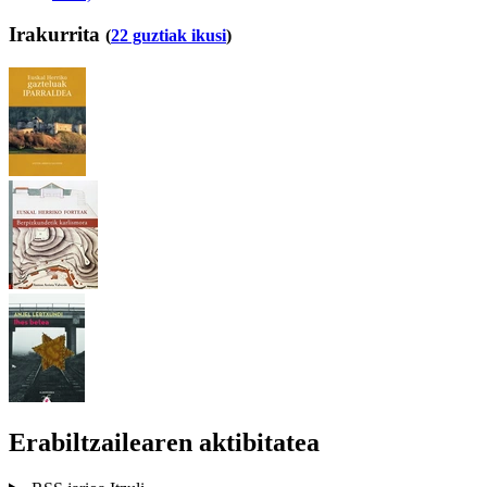
Irakurrita
(
22 guztiak ikusi
)
Erabiltzailearen aktibitatea