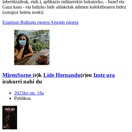
inbertitzaileak, etab.), aplikazio militarrekin bukatzeko, - Israel eta
Gaza kasu - eta balizko bide aldaketak adimen kolektiboaren bidez
(oztopoz beteta noski)
Erantzun
Bultzatu egoera
Atsegin egoera
MirenSorne
(e)k
Lide Hernando
(r)en
Izotz ura
irakurri nahi du
2025ko ots. 18a
Publikoa