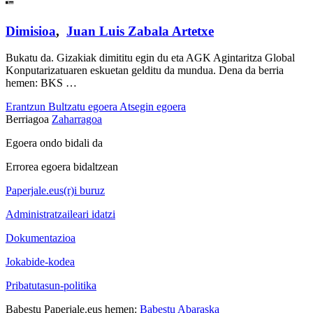
Dimisioa
,
Juan Luis Zabala Artetxe
Bukatu da. Gizakiak dimititu egin du eta AGK Agintaritza Global
Konputarizatuaren eskuetan gelditu da mundua. Dena da berria
hemen: BKS …
Erantzun
Bultzatu egoera
Atsegin egoera
Berriagoa
Zaharragoa
Egoera ondo bidali da
Errorea egoera bidaltzean
Paperjale.eus(r)i buruz
Administratzaileari idatzi
Dokumentazioa
Jokabide-kodea
Pribatutasun-politika
Babestu Paperjale.eus hemen:
Babestu Abaraska