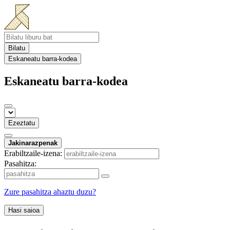
Bilatu
Eskaneatu barra-kodea
Eskaneatu barra-kodea
Ezeztatu
Jakinarazpenak
Erabiltzaile-izena:
Pasahitza:
Zure pasahitza ahaztu duzu?
Hasi saioa