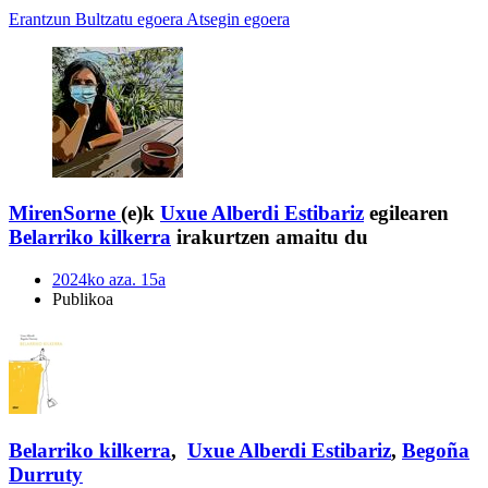
Erantzun
Bultzatu egoera
Atsegin egoera
MirenSorne
(e)k
Uxue Alberdi Estibariz
egilearen
Belarriko kilkerra
irakurtzen amaitu du
2024ko aza. 15a
Publikoa
Belarriko kilkerra
,
Uxue Alberdi Estibariz
,
Begoña
Durruty