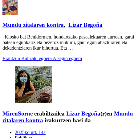
Mundu zitalaren kontra
,
Lizar Begoña
"Kiosko bat Benidormen, hondartzako pasealekuaren aurrean, garai
batean egunkariz eta bezeroz mukuru, gaur egun ahazturaren eta
dekadentziaren ikur bihurtua. Eta …
Erantzun
Bultzatu egoera
Atsegin egoera
MirenSorne
erabiltzailea
Lizar Begoña
(r)en
Mundu
zitalaren kontra
irakurtzen hasi da
2025ko urt. 14a
Publikoa