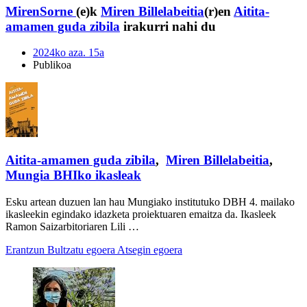
MirenSorne
(e)k
Miren Billelabeitia
(r)en
Aitita-
amamen guda zibila
irakurri nahi du
2024ko aza. 15a
Publikoa
Aitita-amamen guda zibila
,
Miren Billelabeitia
,
Mungia BHIko ikasleak
Esku artean duzuen lan hau Mungiako institutuko DBH 4. mailako
ikasleekin egindako idazketa proiektuaren emaitza da. Ikasleek
Ramon Saizarbitoriaren Lili …
Erantzun
Bultzatu egoera
Atsegin egoera