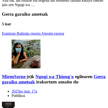
Aita bat, lau emazte eta hogeita lau senideko familia kikuyu batean
jaio zen Ngugi wa …
Gerra garaiko ametsak
5 izar
Erantzun
Bultzatu egoera
Atsegin egoera
MirenSorne
(e)k
Ngugi wa Thiong'o
egilearen
Gerra
garaiko ametsak
irakurtzen amaitu du
2025ko mai. 17a
Publikoa