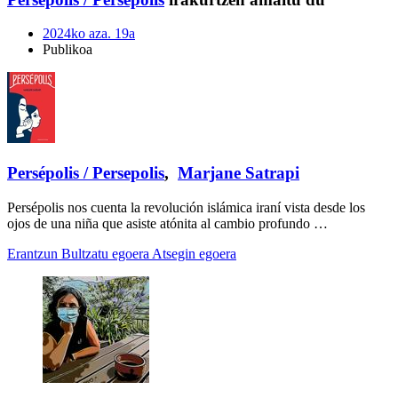
2024ko aza. 19a
Publikoa
Persépolis / Persepolis
,
Marjane Satrapi
Persépolis nos cuenta la revolución islámica iraní vista desde los
ojos de una niña que asiste atónita al cambio profundo …
Erantzun
Bultzatu egoera
Atsegin egoera