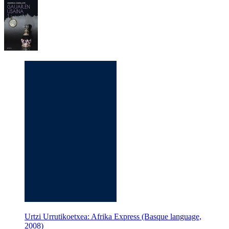
Urtzi Urrutikoetxea: Afrika Express (Basque language,
2008)