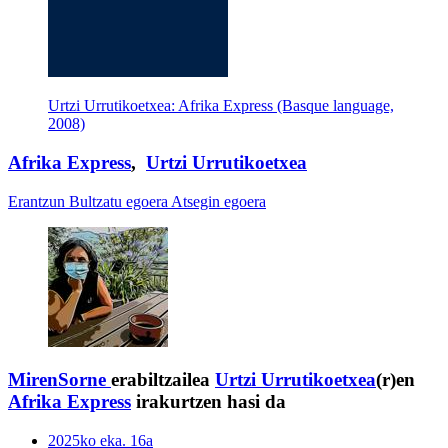
Urtzi Urrutikoetxea: Afrika Express (Basque language,
2008)
Afrika Express
,
Urtzi Urrutikoetxea
Erantzun
Bultzatu egoera
Atsegin egoera
MirenSorne
erabiltzailea
Urtzi Urrutikoetxea
(r)en
Afrika Express
irakurtzen hasi da
2025ko eka. 16a