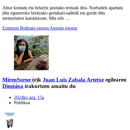
Ahoz kontatu eta belarriz jasotako testuak dira. Norbaitek apartatu
ditu eguneroko bizitzako gertakari-sailetik eta gorde ditu
memoriaren kaiolatxoan. Min edo …
Erantzun
Bultzatu egoera
Atsegin egoera
MirenSorne
(e)k
Juan Luis Zabala Artetxe
egilearen
Dimisioa
irakurtzen amaitu du
2024ko aza. 15a
Publikoa