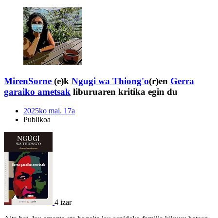
MirenSorne
(e)k
Ngugi wa Thiong'o
(r)en
Gerra
garaiko ametsak
liburuaren kritika egin du
2025ko mai. 17a
Publikoa
4 izar