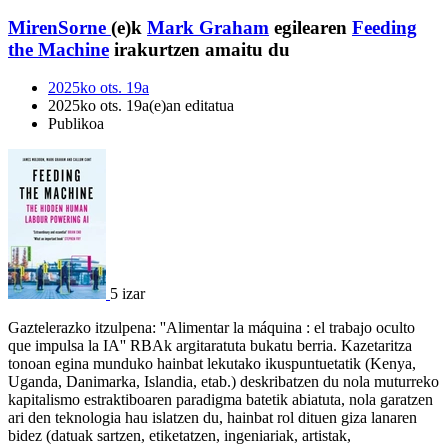
MirenSorne
(e)k
Mark Graham
egilearen
Feeding
the Machine
irakurtzen amaitu du
2025ko ots. 19a
2025ko ots. 19a(e)an editatua
Publikoa
5 izar
Gaztelerazko itzulpena: ''Alimentar la máquina : el trabajo oculto
que impulsa la IA'' RBAk argitaratuta bukatu berria. Kazetaritza
tonoan egina munduko hainbat lekutako ikuspuntuetatik (Kenya,
Uganda, Danimarka, Islandia, etab.) deskribatzen du nola muturreko
kapitalismo estraktiboaren paradigma batetik abiatuta, nola garatzen
ari den teknologia hau islatzen du, hainbat rol dituen giza lanaren
bidez (datuak sartzen, etiketatzen, ingeniariak, artistak,