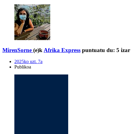
MirenSorne
(e)k
Afrika Express
puntuatu du:
5 izar
2025ko uzt. 7a
Publikoa