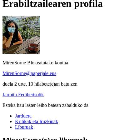
Erabiltzailearen profila
MirenSorne
Blokeatutako kontua
MirenSorne@paperjale.eus
duela 2 urte, 10 hilabete(e)an batu zen
Jarraitu Fedibertsotik
Esteka hau laster-leiho batean zabalduko da
Jarduera
Kritikak eta Iruzkinak
Liburuak