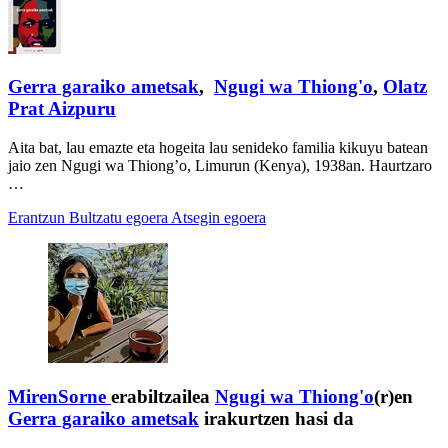
Gerra garaiko ametsak
,
Ngugi wa Thiong'o
,
Olatz
Prat Aizpuru
Aita bat, lau emazte eta hogeita lau senideko familia kikuyu batean
jaio zen Ngugi wa Thiong’o, Limurun (Kenya), 1938an. Haurtzaro
…
Erantzun
Bultzatu egoera
Atsegin egoera
MirenSorne
erabiltzailea
Ngugi wa Thiong'o
(r)en
Gerra garaiko ametsak
irakurtzen hasi da