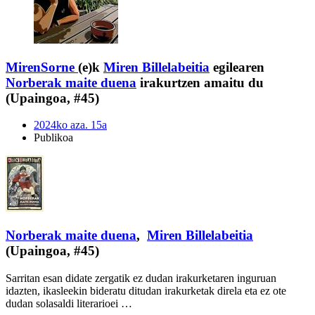
MirenSorne
(e)k
Miren Billelabeitia
egilearen
Norberak maite duena
irakurtzen amaitu du
(Upaingoa, #45)
2024ko aza. 15a
Publikoa
Norberak maite duena
,
Miren Billelabeitia
(Upaingoa, #45)
Sarritan esan didate zergatik ez dudan irakurketaren inguruan
idazten, ikasleekin bideratu ditudan irakurketak direla eta ez ote
dudan solasaldi literarioei …