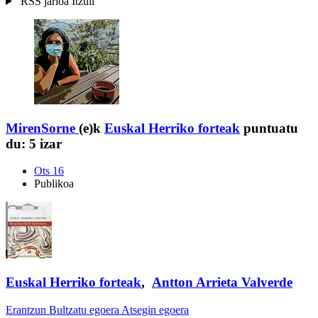
RSS jarioa
Itzuli
MirenSorne
(e)k
Euskal Herriko forteak
puntuatu
du:
5 izar
Ots 16
Publikoa
Euskal Herriko forteak
,
Antton Arrieta Valverde
Erantzun
Bultzatu egoera
Atsegin egoera