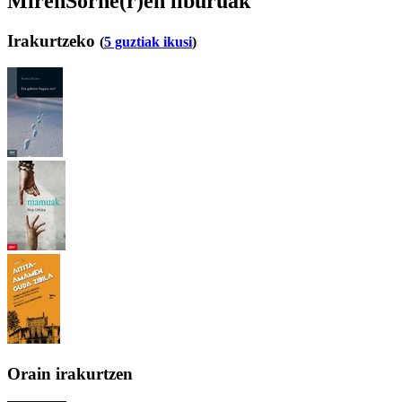
MirenSorne(r)en liburuak
Irakurtzeko
(
5 guztiak ikusi
)
Orain irakurtzen