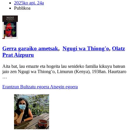
2025ko api. 24a
Publikoa
Gerra garaiko ametsak
,
Ngugi wa Thiong'o
,
Olatz
Prat Aizpuru
Aita bat, lau emazte eta hogeita lau senideko familia kikuyu batean
jaio zen Ngugi wa Thiong’o, Limurun (Kenya), 1938an. Haurtzaro
…
Erantzun
Bultzatu egoera
Atsegin egoera