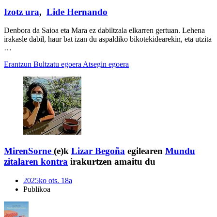
Izotz ura
,
Lide Hernando
Denbora da Saioa eta Mara ez dabiltzala elkarren gertuan. Lehena
irakasle dabil, haur bat izan du aspaldiko bikotekidearekin, eta utzita
…
Erantzun
Bultzatu egoera
Atsegin egoera
MirenSorne
(e)k
Lizar Begoña
egilearen
Mundu
zitalaren kontra
irakurtzen amaitu du
2025ko ots. 18a
Publikoa