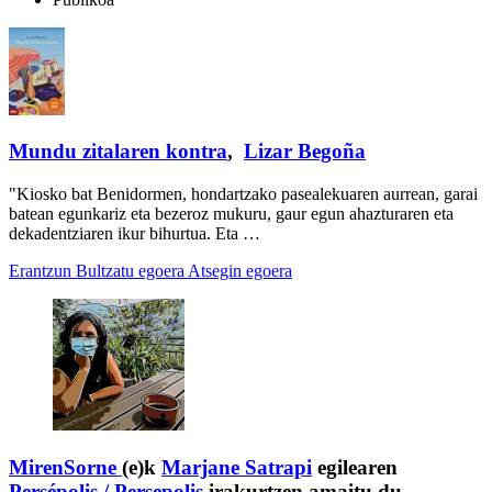
Mundu zitalaren kontra
,
Lizar Begoña
"Kiosko bat Benidormen, hondartzako pasealekuaren aurrean, garai
batean egunkariz eta bezeroz mukuru, gaur egun ahazturaren eta
dekadentziaren ikur bihurtua. Eta …
Erantzun
Bultzatu egoera
Atsegin egoera
MirenSorne
(e)k
Marjane Satrapi
egilearen
Persépolis / Persepolis
irakurtzen amaitu du