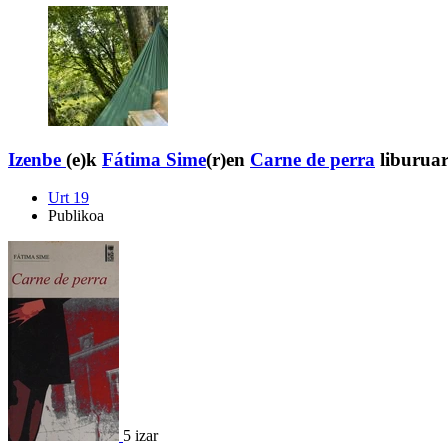
Izenbe
(e)k
Fátima Sime
(r)en
Carne de perra
liburuar
Urt 19
Publikoa
5 izar