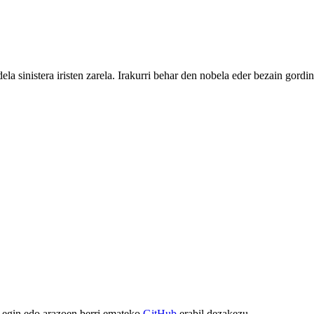
ela sinistera iristen zarela. Irakurri behar den nobela eder bezain gordin
 egin edo arazoen berri emateko
GitHub
erabil dezakezu.