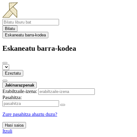
Bilatu
Eskaneatu barra-kodea
Eskaneatu barra-kodea
Ezeztatu
Jakinarazpenak
Erabiltzaile-izena:
Pasahitza:
Zure pasahitza ahaztu duzu?
Hasi saioa
Itzuli