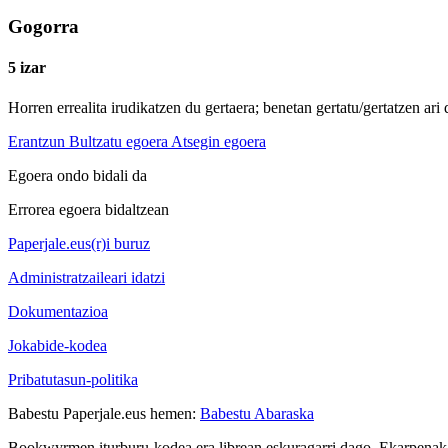
Gogorra
5 izar
Horren errealita irudikatzen du gertaera; benetan gertatu/gertatzen ari d
Erantzun
Bultzatu egoera
Atsegin egoera
Egoera ondo bidali da
Errorea egoera bidaltzean
Paperjale.eus(r)i buruz
Administratzaileari idatzi
Dokumentazioa
Jokabide-kodea
Pribatutasun-politika
Babestu Paperjale.eus hemen:
Babestu Abaraska
Bookwyrmen iturburu-kodea era librean eskuragarri dago. Ekarpenak