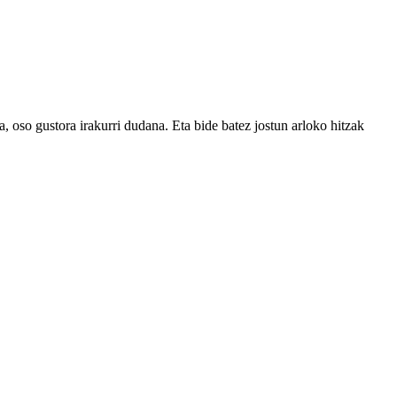
, oso gustora irakurri dudana. Eta bide batez jostun arloko hitzak