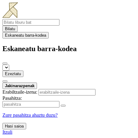
Bilatu
Eskaneatu barra-kodea
Eskaneatu barra-kodea
Ezeztatu
Jakinarazpenak
Erabiltzaile-izena:
Pasahitza:
Zure pasahitza ahaztu duzu?
Hasi saioa
Itzuli