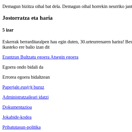
Demagun bizitza oihal bat dela. Demagun oihal horrekin neurriko jan
Jostorratza eta haria
5 izar
Eskerrak berrarditaralpen hau egin duten, 30.urteurrenaren harira! Bes
ikasteko ere balio izan dit
Erantzun
Bultzatu egoera
Atsegin egoera
Egoera ondo bidali da
Errorea egoera bidaltzean
Paperjale.eus(r)i buruz
Administratzaileari idatzi
Dokumentazioa
Jokabide-kodea
Pribatutasun-politika