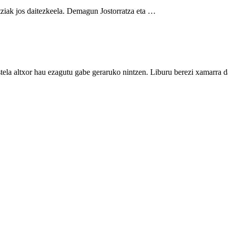
tziak jos daitezkeela. Demagun Jostorratza eta …
tela altxor hau ezagutu gabe geraruko nintzen. Liburu berezi xamarra da