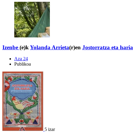
Izenbe
(e)k
Yolanda Arrieta
(r)en
Jostorratza eta haria
Aza 24
Publikoa
5 izar