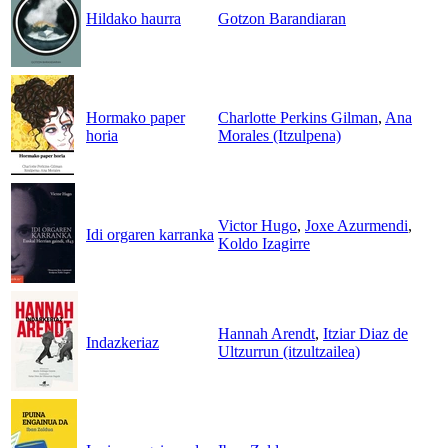
Hildako haurra
Gotzon Barandiaran
Hormako paper
Charlotte Perkins Gilman
,
Ana
horia
Morales (Itzulpena)
Victor Hugo
,
Joxe Azurmendi
,
Idi orgaren karranka
Koldo Izagirre
Hannah Arendt
,
Itziar Diaz de
Indazkeriaz
Ultzurrun (itzultzailea)