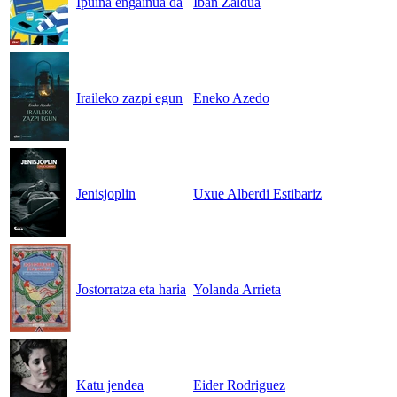
Ipuina engainua da
Iban Zaldua
Iraileko zazpi egun
Eneko Azedo
Jenisjoplin
Uxue Alberdi Estibariz
Jostorratza eta haria
Yolanda Arrieta
Katu jendea
Eider Rodriguez