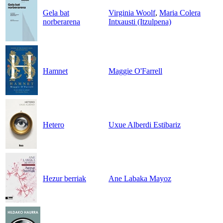
Gela bat
Virginia Woolf
,
Maria Colera
norberarena
Intxausti (Itzulpena)
Hamnet
Maggie O'Farrell
Hetero
Uxue Alberdi Estibariz
Hezur berriak
Ane Labaka Mayoz