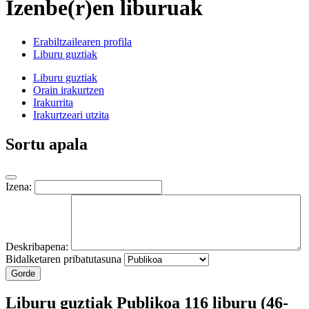
Izenbe(r)en liburuak
Erabiltzailearen profila
Liburu guztiak
Liburu guztiak
Orain irakurtzen
Irakurrita
Irakurtzeari utzita
Sortu apala
Izena:
Deskribapena:
Bidalketaren pribatutasuna
Gorde
Liburu guztiak
Publikoa
116 liburu (46-