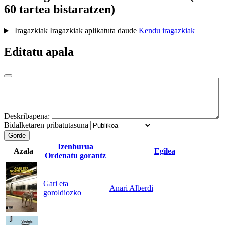
60 tartea bistaratzen)
Iragazkiak
Iragazkiak aplikatuta daude
Kendu iragazkiak
Editatu apala
Deskribapena:
Bidalketaren pribatutasuna
Gorde
Izenburua
Azala
Egilea
Ordenatu gorantz
Gari eta
Anari Alberdi
goroldiozko