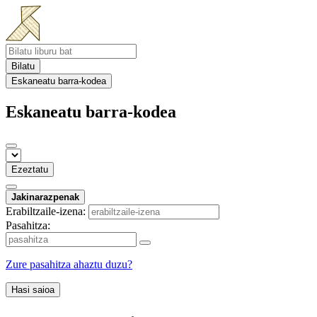
Bilatu
Eskaneatu barra-kodea
Eskaneatu barra-kodea
Ezeztatu
Jakinarazpenak
Erabiltzaile-izena:
Pasahitza:
Zure pasahitza ahaztu duzu?
Hasi saioa