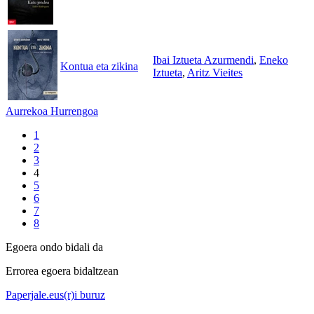
Ibai Iztueta Azurmendi
,
Eneko
Kontua eta zikina
Iztueta
,
Aritz Vieites
Aurrekoa
Hurrengoa
1
2
3
4
5
6
7
8
Egoera ondo bidali da
Errorea egoera bidaltzean
Paperjale.eus(r)i buruz