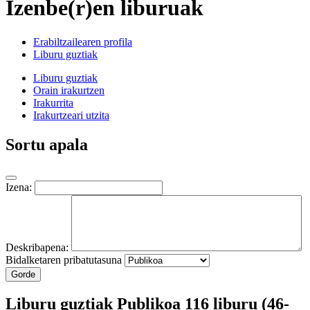
Izenbe(r)en liburuak
Erabiltzailearen profila
Liburu guztiak
Liburu guztiak
Orain irakurtzen
Irakurrita
Irakurtzeari utzita
Sortu apala
Izena:
Deskribapena:
Bidalketaren pribatutasuna
Gorde
Liburu guztiak
Publikoa
116 liburu (46-