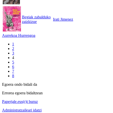
Begiak zabalduko
Irati Jimenez
zaizkizue
Aurrekoa
Hurrengoa
1
2
3
4
5
6
7
8
Egoera ondo bidali da
Errorea egoera bidaltzean
Paperjale.eus(r)i buruz
Administratzaileari idatzi