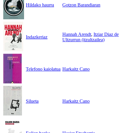
Hildako haurra
Gotzon Barandiaran
Hannah Arendt
,
Itziar Diaz de
Indazkeriaz
Ultzurrun (itzultzailea)
Telefono kaiolatua
Harkaitz Cano
Silueta
Harkaitz Cano