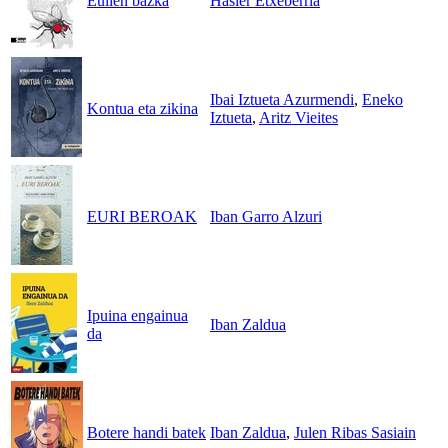
Eulien bazka
Hasier Etxeberria
Ibai Iztueta Azurmendi
,
Eneko
Kontua eta zikina
Iztueta
,
Aritz Vieites
EURI BEROAK
Iban Garro Alzuri
Ipuina engainua
Iban Zaldua
da
Botere handi batek
Iban Zaldua
,
Julen Ribas Sasiain