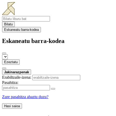
Bilatu
Eskaneatu barra-kodea
Eskaneatu barra-kodea
Ezeztatu
Jakinarazpenak
Erabiltzaile-izena:
Pasahitza:
Zure pasahitza ahaztu duzu?
Hasi saioa