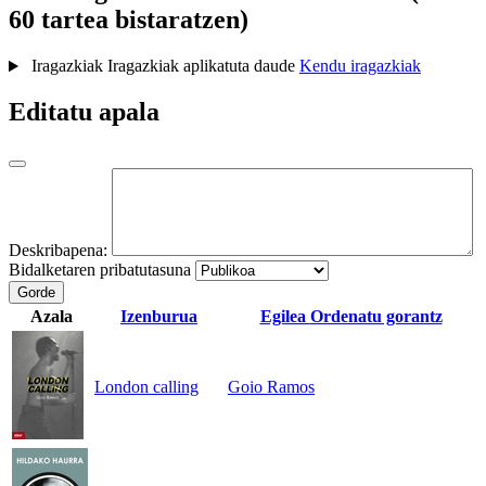
60 tartea bistaratzen)
Iragazkiak
Iragazkiak aplikatuta daude
Kendu iragazkiak
Editatu apala
Deskribapena:
Bidalketaren pribatutasuna
Gorde
Azala
Izenburua
Egilea
Ordenatu gorantz
London calling
Goio Ramos