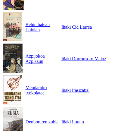
Behin batean
Iñaki Cid Larrea
Loiolan
Azpijokoa
Iñaki Dorronsoro Maioz
Azpiazun
Mendaroko
Iñaki Irasizabal
txokolatea
Denboraren zubia
Iñaki Iturain