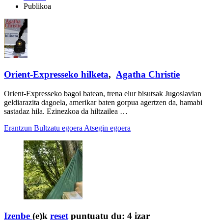
Publikoa
Orient-Expresseko hilketa
,
Agatha Christie
Orient-Expresseko bagoi batean, trena elur bisutsak Jugoslavian
geldiarazita dagoela, amerikar baten gorpua agertzen da, hamabi
sastadaz hila. Ezinezkoa da hiltzailea …
Erantzun
Bultzatu egoera
Atsegin egoera
Izenbe
(e)k
reset
puntuatu du:
4 izar