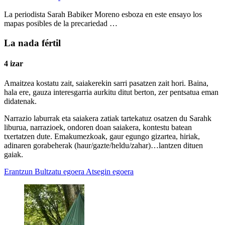
La periodista Sarah Babiker Moreno esboza en este ensayo los
mapas posibles de la precariedad …
La nada fértil
4 izar
Amaitzea kostatu zait, saiakerekin sarri pasatzen zait hori. Baina,
hala ere, gauza interesgarria aurkitu ditut berton, zer pentsatua eman
didatenak.
Narrazio laburrak eta saiakera zatiak tartekatuz osatzen du Sarahk
liburua, narrazioek, ondoren doan saiakera, kontestu batean
txertatzen dute. Emakumezkoak, gaur egungo gizartea, hiriak,
adinaren gorabeherak (haur/gazte/heldu/zahar)…lantzen dituen
gaiak.
Erantzun
Bultzatu egoera
Atsegin egoera