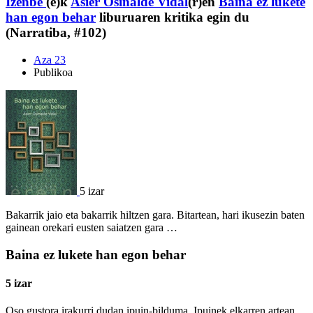
Izenbe
(e)k
Asier Osinalde Vidal
(r)en
Baina ez lukete
han egon behar
liburuaren kritika egin du
(Narratiba, #102)
Aza 23
Publikoa
5 izar
Bakarrik jaio eta bakarrik hiltzen gara. Bitartean, hari ikusezin baten
gainean orekari eusten saiatzen gara …
Baina ez lukete han egon behar
5 izar
Oso gustora irakurri dudan ipuin-bilduma. Ipuinek elkarren artean