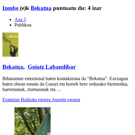
Izenbe
(e)k
Bekatua
puntuatu du:
4 izar
Aza 5
Publikoa
Bekatua
,
Goiatz Labandibar
Biharamun emozional baten kontakizuna da “Bekatua”. Ezezagun
baten ohean esnatu da Garazi eta horrek bere ordurako bizimodua,
harremanak, ziurtasunak eta …
Erantzun
Bultzatu egoera
Atsegin egoera