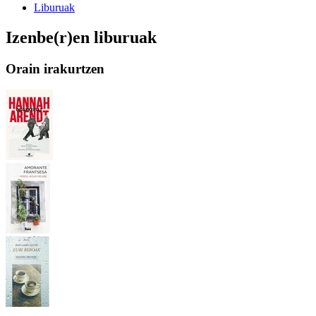
Liburuak
Izenbe(r)en liburuak
Orain irakurtzen