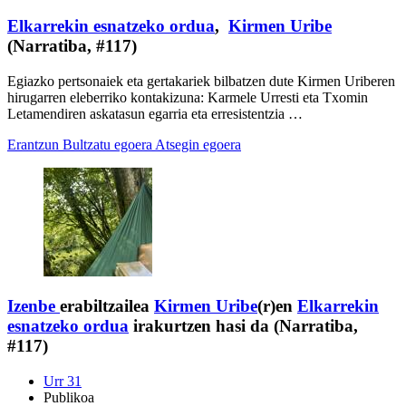
Elkarrekin esnatzeko ordua
,
Kirmen Uribe
(Narratiba, #117)
Egiazko pertsonaiek eta gertakariek bilbatzen dute Kirmen Uriberen
hirugarren eleberriko kontakizuna: Karmele Urresti eta Txomin
Letamendiren askatasun egarria eta erresistentzia …
Erantzun
Bultzatu egoera
Atsegin egoera
Izenbe
erabiltzailea
Kirmen Uribe
(r)en
Elkarrekin
esnatzeko ordua
irakurtzen hasi da (Narratiba,
#117)
Urr 31
Publikoa