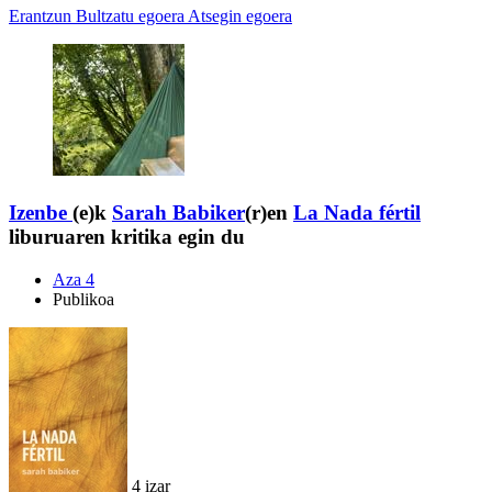
Erantzun
Bultzatu egoera
Atsegin egoera
Izenbe
(e)k
Sarah Babiker
(r)en
La Nada fértil
liburuaren kritika egin du
Aza 4
Publikoa
4 izar