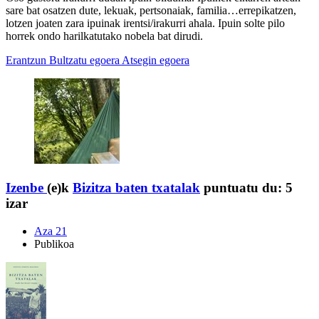
sare bat osatzen dute, lekuak, pertsonaiak, familia…errepikatzen,
lotzen joaten zara ipuinak irentsi/irakurri ahala. Ipuin solte pilo
horrek ondo harilkatutako nobela bat dirudi.
Erantzun
Bultzatu egoera
Atsegin egoera
Izenbe
(e)k
Bizitza baten txatalak
puntuatu du:
5
izar
Aza 21
Publikoa