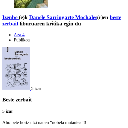
Izenbe
(e)k
Danele Sarriugarte Mochales
(r)en
beste
zerbait
liburuaren kritika egin du
Aza 4
Publikoa
5 izar
Beste zerbait
5 izar
Aho bete hortz utzi nauen “nobela mutantea”!!