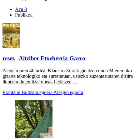
Aza 8
Publikoa
reset
,
Aitziber Etxeberria Garro
Alegiaroaren 46.urtea. Klaustro Zuriak gidatzen duen M eremuko
gizarte teknologiko eta aurreratuan, ustezko zuzentasunaren distira
iluntzen duten itzal uneak hedatzen …
Erantzun
Bultzatu egoera
Atsegin egoera