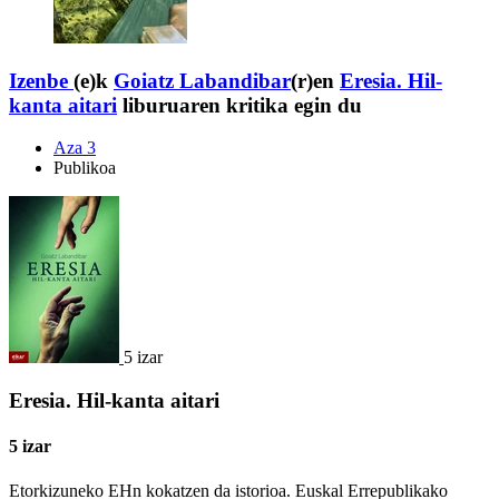
Izenbe
(e)k
Goiatz Labandibar
(r)en
Eresia. Hil-
kanta aitari
liburuaren kritika egin du
Aza 3
Publikoa
5 izar
Eresia. Hil-kanta aitari
5 izar
Etorkizuneko EHn kokatzen da istorioa. Euskal Errepublikako