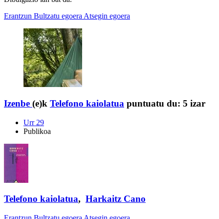
Erantzun
Bultzatu egoera
Atsegin egoera
Izenbe
(e)k
Telefono kaiolatua
puntuatu du:
5 izar
Urr 29
Publikoa
Telefono kaiolatua
,
Harkaitz Cano
Erantzun
Bultzatu egoera
Atsegin egoera