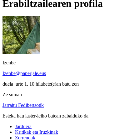
Erabiltzailearen profila
Izenbe
Izenbe@paperjale.eus
duela urte 1, 10 hilabete(e)an batu zen
Ze suman
Jarraitu Fedibertsotik
Esteka hau laster-leiho batean zabalduko da
Jarduera
Kritikak eta Iruzkinak
Zerrendak