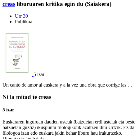
creas
liburuaren kritika egin du (Saiakera)
Urr 30
Publikoa
5 izar
Un canto de amor al euskera y a la vez una obra que corrige las …
Ni la mitad te creas
5 izar
Euskararen inguruan dauden usteak (batzuetan erdi ustelak eta beste
batzuetan guztiz) ikuspuntu filologikotik azaltzen ditu Urtzik. Ez da
filologoa izan edo euskara jakin behar liburu hau irakurtzeko.
Dibulgazio lan bat da.