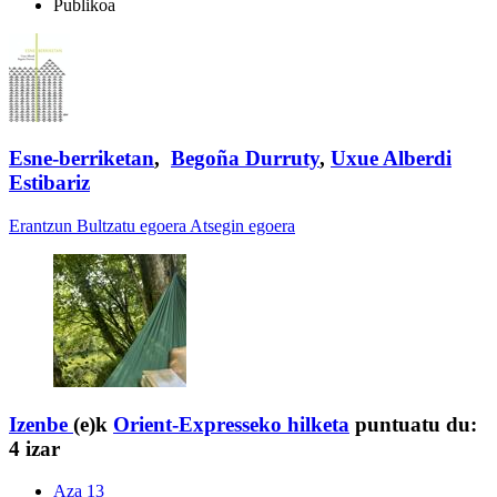
Publikoa
Esne-berriketan
,
Begoña Durruty
,
Uxue Alberdi
Estibariz
Erantzun
Bultzatu egoera
Atsegin egoera
Izenbe
(e)k
Orient-Expresseko hilketa
puntuatu du:
4 izar
Aza 13