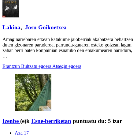
Lakioa
,
Josu Goikoetxea
Amaginarrebaren etxean katakume jaioberriak akabatzera behartzen
duten gizonaren paraderoa, parranda-gauaren osteko goizean lagun
zahar-berri baten konpainian esnatuko den emakumearen harridura,
…
Erantzun
Bultzatu egoera
Atsegin egoera
Izenbe
(e)k
Esne-berriketan
puntuatu du:
5 izar
Aza 17