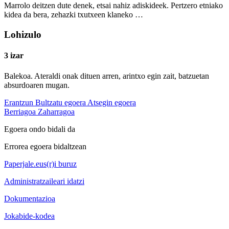
Marrolo deitzen dute denek, etsai nahiz adiskideek. Pertzero etniako
kidea da bera, zehazki txutxeen klaneko …
Lohizulo
3 izar
Balekoa. Ateraldi onak dituen arren, arintxo egin zait, batzuetan
absurdoaren mugan.
Erantzun
Bultzatu egoera
Atsegin egoera
Berriagoa
Zaharragoa
Egoera ondo bidali da
Errorea egoera bidaltzean
Paperjale.eus(r)i buruz
Administratzaileari idatzi
Dokumentazioa
Jokabide-kodea