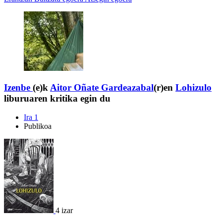
Izenbe
(e)k
Aitor Oñate Gardeazabal
(r)en
Lohizulo
liburuaren kritika egin du
Ira 1
Publikoa
4 izar