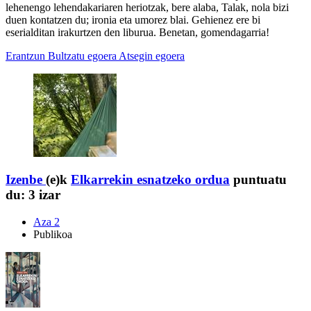
lehenengo lehendakariaren heriotzak, bere alaba, Talak, nola bizi
duen kontatzen du; ironia eta umorez blai. Gehienez ere bi
eserialditan irakurtzen den liburua. Benetan, gomendagarria!
Erantzun
Bultzatu egoera
Atsegin egoera
Izenbe
(e)k
Elkarrekin esnatzeko ordua
puntuatu
du:
3 izar
Aza 2
Publikoa