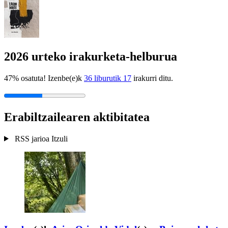
2026 urteko irakurketa-helburua
47% osatuta! Izenbe(e)k
36 liburutik 17
irakurri ditu.
Erabiltzailearen aktibitatea
RSS jarioa
Itzuli