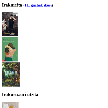
Irakurrita
(
111 guztiak ikusi
)
Irakurtzeari utzita