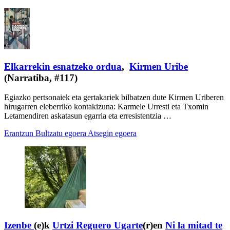
Elkarrekin esnatzeko ordua
,
Kirmen Uribe
(Narratiba, #117)
Egiazko pertsonaiek eta gertakariek bilbatzen dute Kirmen Uriberen
hirugarren eleberriko kontakizuna: Karmele Urresti eta Txomin
Letamendiren askatasun egarria eta erresistentzia …
Erantzun
Bultzatu egoera
Atsegin egoera
Izenbe
(e)k
Urtzi Reguero Ugarte
(r)en
Ni la mitad te