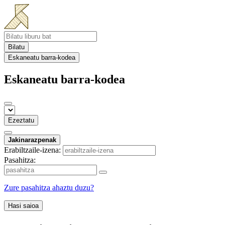
Bilatu
Eskaneatu barra-kodea
Eskaneatu barra-kodea
Ezeztatu
Jakinarazpenak
Erabiltzaile-izena:
Pasahitza:
Zure pasahitza ahaztu duzu?
Hasi saioa