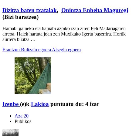
Bizitza baten txatalak
,
Onintza Enbeita Maguregi
(Bizi baratzea)
Hamabi gaineko eta hamabi azpiko izan ziren Feli Madariagaren
arreoa. Haiek hartuta joan zen Muxikako Igertu baserrira. Hortik
aurrera bizitza …
Erantzun
Bultzatu egoera
Atsegin egoera
Izenbe
(e)k
Lakioa
puntuatu du:
4 izar
Aza 20
Publikoa