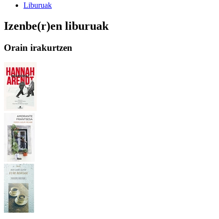
Liburuak
Izenbe(r)en liburuak
Orain irakurtzen