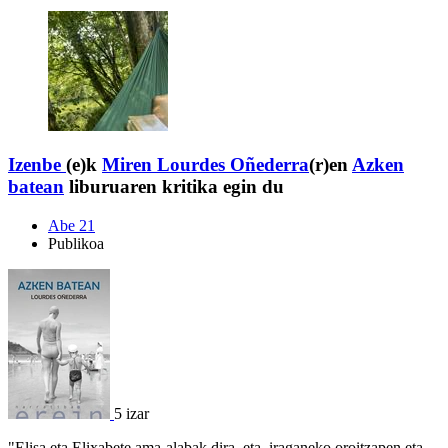
Izenbe
(e)k
Miren Lourdes Oñederra
(r)en
Azken
batean
liburuaren kritika egin du
Abe 21
Publikoa
5 izar
"Elisa eta Elixabete ama-alabak dira, eta, iraganeko oroitzapen eta