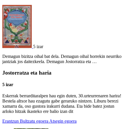
5 izar
Demagun bizitza oihal bat dela. Demagun oihal horrekin neurriko
jantziak jos daitezkeela. Demagun Jostorratza eta …
Jostorratza eta haria
5 izar
Eskerrak berrarditaralpen hau egin duten, 30.urteurrenaren harira!
Bestela altxor hau ezagutu gabe geraruko nintzen. Liburu berezi
xamarra da, oso gustora irakurri dudana. Eta bide batez jostun
arloko hitzak ikasteko ere balio izan dit
Erantzun
Bultzatu egoera
Atsegin egoera