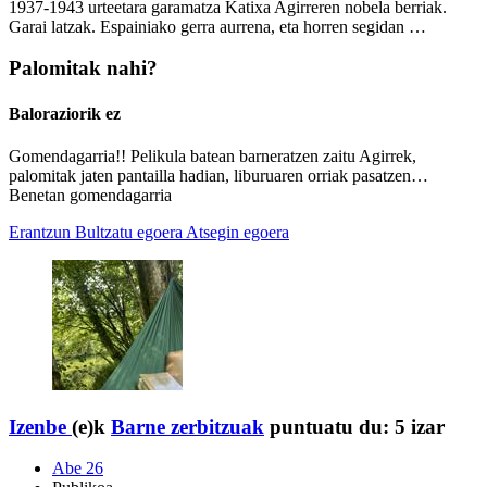
1937-1943 urteetara garamatza Katixa Agirreren nobela berriak.
Garai latzak. Espainiako gerra aurrena, eta horren segidan …
Palomitak nahi?
Baloraziorik ez
Gomendagarria!! Pelikula batean barneratzen zaitu Agirrek,
palomitak jaten pantailla hadian, liburuaren orriak pasatzen…
Benetan gomendagarria
Erantzun
Bultzatu egoera
Atsegin egoera
Izenbe
(e)k
Barne zerbitzuak
puntuatu du:
5 izar
Abe 26