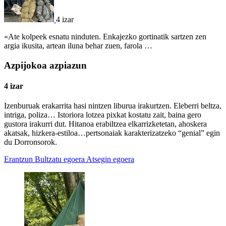
4 izar
«Ate kolpeek esnatu ninduten. Enkajezko gortinatik sartzen zen
argia ikusita, artean iluna behar zuen, farola …
Azpijokoa azpiazun
4 izar
Izenburuak erakarrita hasi nintzen liburua irakurtzen. Eleberri beltza,
intriga, poliza… Istoriora lotzea pixkat kostatu zait, baina gero
gustora irakurri dut. Hitanoa erabiltzea elkarrizketetan, ahoskera
akatsak, hizkera-estiloa…pertsonaiak karakterizatzeko “genial” egin
du Dorronsorok.
Erantzun
Bultzatu egoera
Atsegin egoera