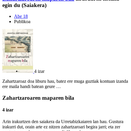
egin du (Saiakera)
Abe 18
Publikoa
4 izar
Zahartzaroaz doa liburu hau, batez ere muga guztiak kontuan izanda
ere maila handi batean geure …
Zahartzaroaren maparen bila
4 izar
Arin irakurtzen den saiakera da Urretabizkaiaren lan hau. Gustura
irakurri dut, orain arte ez nitzen zahartzaroari begira jarri; eta zer