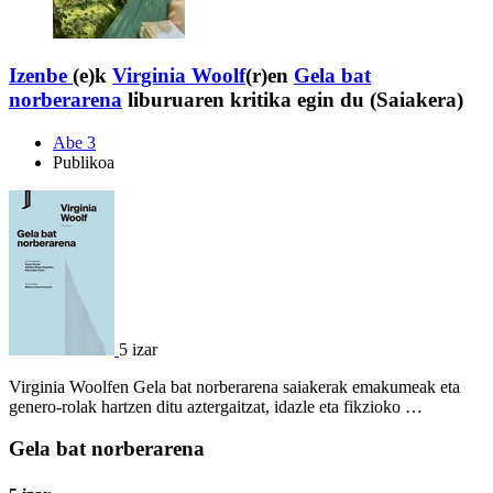
Izenbe
(e)k
Virginia Woolf
(r)en
Gela bat
norberarena
liburuaren kritika egin du (Saiakera)
Abe 3
Publikoa
5 izar
Virginia Woolfen Gela bat norberarena saiakerak emakumeak eta
genero-rolak hartzen ditu aztergaitzat, idazle eta fikzioko …
Gela bat norberarena