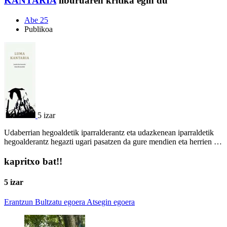
KANTARIA
liburuaren kritika egin du
Abe 25
Publikoa
5 izar
Udaberrian hegoaldetik iparralderantz eta udazkenean iparraldetik
hegoalderantz hegazti ugari pasatzen da gure mendien eta herrien …
kapritxo bat!!
5 izar
Erantzun
Bultzatu egoera
Atsegin egoera