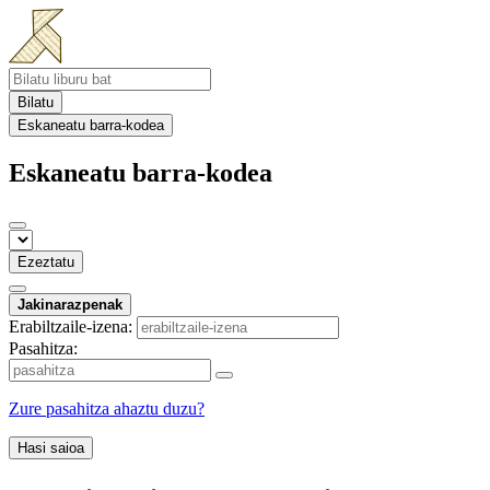
Bilatu
Eskaneatu barra-kodea
Eskaneatu barra-kodea
Ezeztatu
Jakinarazpenak
Erabiltzaile-izena:
Pasahitza:
Zure pasahitza ahaztu duzu?
Hasi saioa