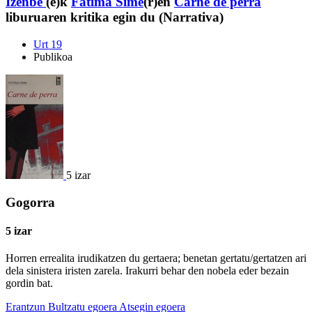
Izenbe
(e)k
Fátima Sime
(r)en
Carne de perra
liburuaren kritika egin du (Narrativa)
Urt 19
Publikoa
5 izar
Gogorra
5 izar
Horren errealita irudikatzen du gertaera; benetan gertatu/gertatzen ari
dela sinistera iristen zarela. Irakurri behar den nobela eder bezain
gordin bat.
Erantzun
Bultzatu egoera
Atsegin egoera