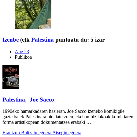
Izenbe
(e)k
Palestina
puntuatu du:
5 izar
Abe 23
Publikoa
Palestina
,
Joe Sacco
1990eko hamarkadaren hasieran, Joe Sacco izeneko komikigile
gazte batek Palestinara bidaiatu zuen, eta han bizitakoak komikiaren
forma artistikopean dokumentatzea erabaki …
Erantzun
Bultzatu egoera
Atsegin egoera