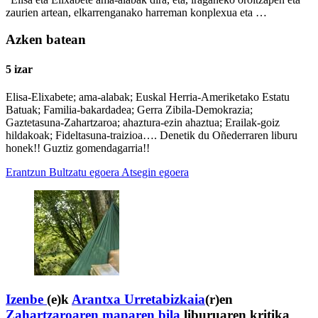
zaurien artean, elkarrenganako harreman konplexua eta …
Azken batean
5 izar
Elisa-Elixabete; ama-alabak; Euskal Herria-Ameriketako Estatu
Batuak; Familia-bakardadea; Gerra Zibila-Demokrazia;
Gaztetasuna-Zahartzaroa; ahaztura-ezin ahaztua; Erailak-goiz
hildakoak; Fideltasuna-traizioa…. Denetik du Oñederraren liburu
honek!! Guztiz gomendagarria!!
Erantzun
Bultzatu egoera
Atsegin egoera
Izenbe
(e)k
Arantxa Urretabizkaia
(r)en
Zahartzaroaren maparen bila
liburuaren kritika