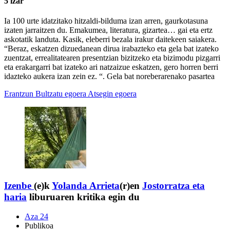
5 izar
Ia 100 urte idatzitako hitzaldi-bilduma izan arren, gaurkotasuna
izaten jarraitzen du. Emakumea, literatura, gizartea… gai eta ertz
askotatik landuta. Kasik, eleberri bezala irakur daitekeen saiakera.
“Beraz, eskatzen dizuedanean dirua irabazteko eta gela bat izateko
zuentzat, errealitatearen presentzian bizitzeko eta bizimodu pizgarri
eta erakargarri bat izateko ari natzaizue eskatzen, gero horren berri
idazteko aukera izan zein ez. “. Gela bat noreberarenako pasartea
Erantzun
Bultzatu egoera
Atsegin egoera
Izenbe
(e)k
Yolanda Arrieta
(r)en
Jostorratza eta
haria
liburuaren kritika egin du
Aza 24
Publikoa