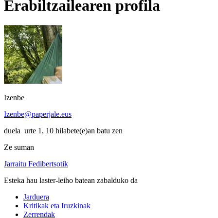
Erabiltzailearen profila
Izenbe
Izenbe@paperjale.eus
duela urte 1, 10 hilabete(e)an batu zen
Ze suman
Jarraitu Fedibertsotik
Esteka hau laster-leiho batean zabalduko da
Jarduera
Kritikak eta Iruzkinak
Zerrendak