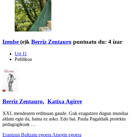
Izenbe
(e)k
Berriz Zentauro
puntuatu du:
4 izar
Urt 11
Publikoa
Berriz Zentauro
,
Katixa Agirre
XXI. mendearen erditsuan gaude. Guk ezagutzen dugun mundua
aldatu egin da, baina ez asko. Edo bai. Paula Pagaldaik proiektu
pedagogikoak …
Erantzun
Bultzatu egoera
Atsegin egoera