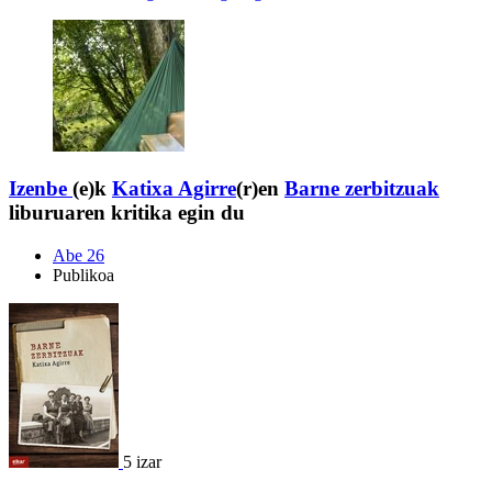
Izenbe
(e)k
Katixa Agirre
(r)en
Barne zerbitzuak
liburuaren kritika egin du
Abe 26
Publikoa
5 izar