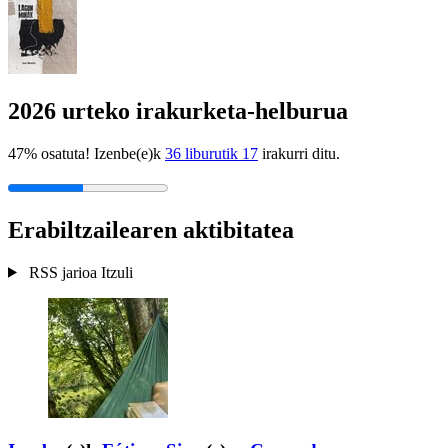
2026 urteko irakurketa-helburua
47% osatuta! Izenbe(e)k
36 liburutik 17
irakurri ditu.
Erabiltzailearen aktibitatea
RSS jarioa
Itzuli