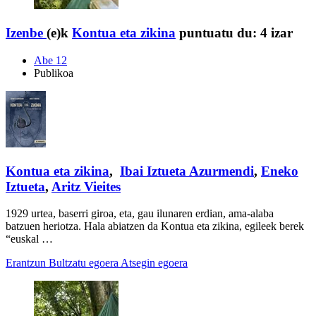
Izenbe
(e)k
Kontua eta zikina
puntuatu du:
4 izar
Abe 12
Publikoa
Kontua eta zikina
,
Ibai Iztueta Azurmendi
,
Eneko
Iztueta
,
Aritz Vieites
1929 urtea, baserri giroa, eta, gau ilunaren erdian, ama-alaba
batzuen heriotza. Hala abiatzen da Kontua eta zikina, egileek berek
“euskal …
Erantzun
Bultzatu egoera
Atsegin egoera