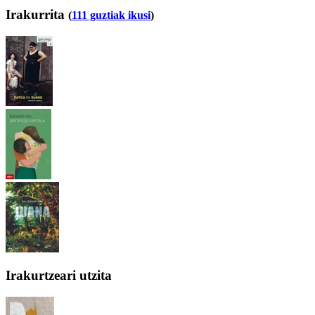
Irakurrita
(
111 guztiak ikusi
)
Irakurtzeari utzita