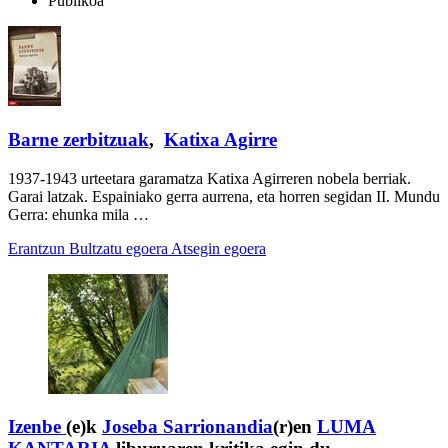
Publikoa
Barne zerbitzuak
,
Katixa Agirre
1937-1943 urteetara garamatza Katixa Agirreren nobela berriak.
Garai latzak. Espainiako gerra aurrena, eta horren segidan II. Mundu
Gerra: ehunka mila …
Erantzun
Bultzatu egoera
Atsegin egoera
Izenbe
(e)k
Joseba Sarrionandia
(r)en
LUMA