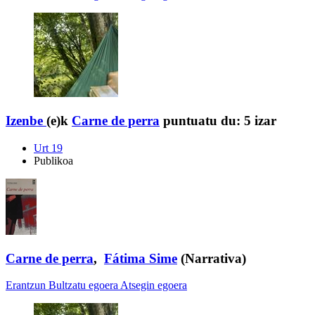
Izenbe
(e)k
Carne de perra
puntuatu du:
5 izar
Urt 19
Publikoa
Carne de perra
,
Fátima Sime
(Narrativa)
Erantzun
Bultzatu egoera
Atsegin egoera