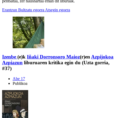
pentsatua, zer hausnartua eman dit liburuak.
Erantzun
Bultzatu egoera
Atsegin egoera
Izenbe
(e)k
Iñaki Dorronsoro Maioz
(r)en
Azpijokoa
Azpiazun
liburuaren kritika egin du (Uzta gorria,
#37)
Abe 17
Publikoa