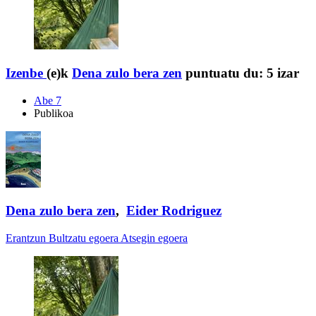
Izenbe
(e)k
Dena zulo bera zen
puntuatu du:
5 izar
Abe 7
Publikoa
Dena zulo bera zen
,
Eider Rodriguez
Erantzun
Bultzatu egoera
Atsegin egoera