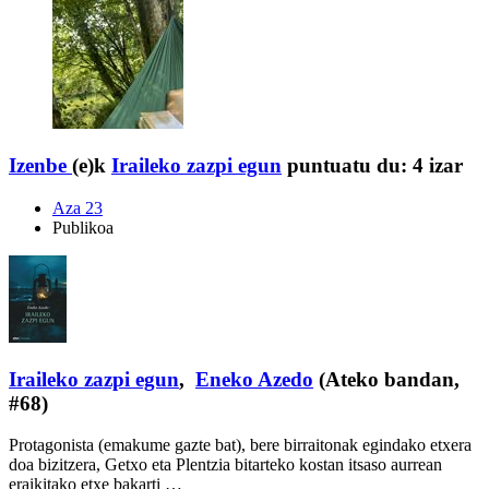
Izenbe
(e)k
Iraileko zazpi egun
puntuatu du:
4 izar
Aza 23
Publikoa
Iraileko zazpi egun
,
Eneko Azedo
(Ateko bandan,
#68)
Protagonista (emakume gazte bat), bere birraitonak egindako etxera
doa bizitzera, Getxo eta Plentzia bitarteko kostan itsaso aurrean
eraikitako etxe bakarti …