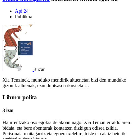
Api 24
Publikoa
3 izar
Xia Tenzinek, munduko mendirik altuenetan bizi den munduko
gizonik altuenak, ezin du itsasoa ikusi eta …
Liburu polita
3 izar
Haurrentzako oso egokia delakoan nago. Xia Tenzin erraldoiaren
bidaia, eta bere abenturak kontatzen dizkigun odisea txikia.
Pertsonaia maitagarriz eta egoera xelebre, triste eta alaiz beterik