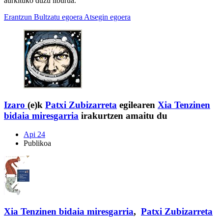
aurkituko duzu liburua.
Erantzun
Bultzatu egoera
Atsegin egoera
Izaro
(e)k
Patxi Zubizarreta
egilearen
Xia Tenzinen
bidaia miresgarria
irakurtzen amaitu du
Api 24
Publikoa
Xia Tenzinen bidaia miresgarria
,
Patxi Zubizarreta