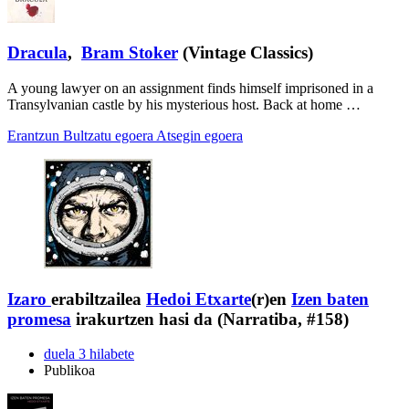
Dracula
,
Bram Stoker
(Vintage Classics)
A young lawyer on an assignment finds himself imprisoned in a
Transylvanian castle by his mysterious host. Back at home …
Erantzun
Bultzatu egoera
Atsegin egoera
Izaro
erabiltzailea
Hedoi Etxarte
(r)en
Izen baten
promesa
irakurtzen hasi da (Narratiba, #158)
duela 3 hilabete
Publikoa