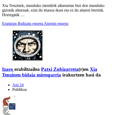
Xia Tenzinek, munduko mendirik altuenetan bizi den munduko
gizonik altuenak, ezin du itsasoa ikusi eta ez du aitaren berririk.
Horregatik …
Erantzun
Bultzatu egoera
Atsegin egoera
Izaro
erabiltzailea
Patxi Zubizarreta
(r)en
Xia
Tenzinen bidaia miresgarria
irakurtzen hasi da
Api 24
Publikoa