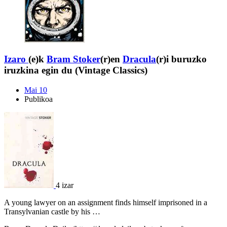
Izaro
(e)k
Bram Stoker
(r)en
Dracula
(r)i buruzko
iruzkina egin du (Vintage Classics)
Mai 10
Publikoa
4 izar
A young lawyer on an assignment finds himself imprisoned in a
Transylvanian castle by his …