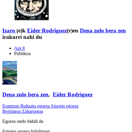
Izaro
(e)k
Eider Rodriguez
(r)en
Dena zulo bera zen
irakurri nahi du
Api 8
Publikoa
Dena zulo bera zen
,
Eider Rodriguez
Erantzun
Bultzatu egoera
Atsegin egoera
Berriagoa
Zaharragoa
Egoera ondo bidali da
Errorea egoera bidaltzean