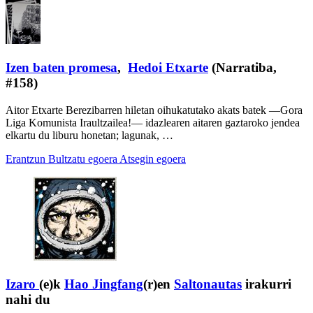
Izen baten promesa
,
Hedoi Etxarte
(Narratiba,
#158)
Aitor Etxarte Berezibarren hiletan oihukatutako akats batek —Gora
Liga Komunista Iraultzailea!— idazlearen aitaren gaztaroko jendea
elkartu du liburu honetan; lagunak, …
Erantzun
Bultzatu egoera
Atsegin egoera
Izaro
(e)k
Hao Jingfang
(r)en
Saltonautas
irakurri
nahi du