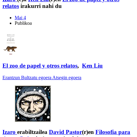
relatos
irakurri nahi du
Mai 4
Publikoa
El zoo de papel y otros relatos
,
Ken Liu
Erantzun
Bultzatu egoera
Atsegin egoera
Izaro
erabiltzailea
David Pastor
(r)en
Filosofia para