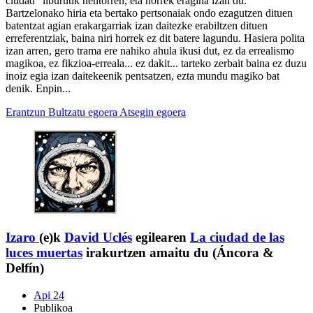
ciudad" liburutik nentorren, eta horrek eragina izan du.
Bartzelonako hiria eta bertako pertsonaiak ondo ezagutzen dituen
batentzat agian erakargarriak izan daitezke erabiltzen dituen
erreferentziak, baina niri horrek ez dit batere lagundu. Hasiera polita
izan arren, gero trama ere nahiko ahula ikusi dut, ez da errealismo
magikoa, ez fikzioa-erreala... ez dakit... tarteko zerbait baina ez duzu
inoiz egia izan daitekeenik pentsatzen, ezta mundu magiko bat
denik. Enpin...
Erantzun
Bultzatu egoera
Atsegin egoera
Izaro
(e)k
David Uclés
egilearen
La ciudad de las
luces muertas
irakurtzen amaitu du (Áncora &
Delfín)
Api 24
Publikoa