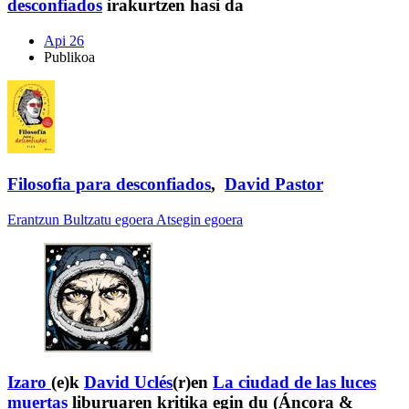
desconfiados
irakurtzen hasi da
Api 26
Publikoa
Filosofia para desconfiados
,
David Pastor
Erantzun
Bultzatu egoera
Atsegin egoera
Izaro
(e)k
David Uclés
(r)en
La ciudad de las luces
muertas
liburuaren kritika egin du (Áncora &