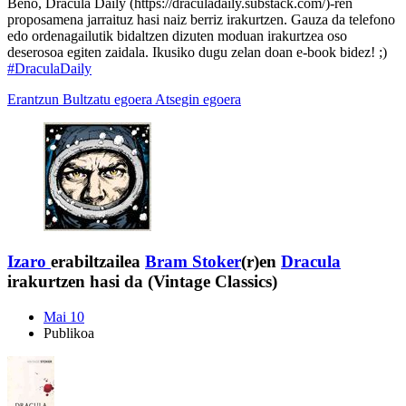
Beno, Dracula Daily (https://draculadaily.substack.com/)-ren
proposamena jarraituz hasi naiz berriz irakurtzen. Gauza da telefono
edo ordenagailutik bidaltzen dizuten moduan irakurtzea oso
deserosoa egiten zaidala. Ikusiko dugu zelan doan e-book bidez! ;)
#DraculaDaily
Erantzun
Bultzatu egoera
Atsegin egoera
Izaro
erabiltzailea
Bram Stoker
(r)en
Dracula
irakurtzen hasi da (Vintage Classics)
Mai 10
Publikoa