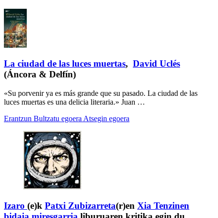
La ciudad de las luces muertas
,
David Uclés
(Áncora & Delfín)
«Su porvenir ya es más grande que su pasado. La ciudad de las
luces muertas es una delicia literaria.» Juan …
Erantzun
Bultzatu egoera
Atsegin egoera
Izaro
(e)k
Patxi Zubizarreta
(r)en
Xia Tenzinen
bidaia miresgarria
liburuaren kritika egin du