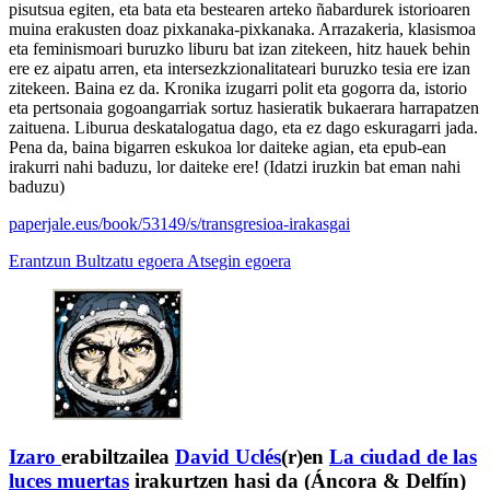
pisutsua egiten, eta bata eta bestearen arteko ñabardurek istorioaren
muina erakusten doaz pixkanaka-pixkanaka. Arrazakeria, klasismoa
eta feminismoari buruzko liburu bat izan zitekeen, hitz hauek behin
ere ez aipatu arren, eta intersezkzionalitateari buruzko tesia ere izan
zitekeen. Baina ez da. Kronika izugarri polit eta gogorra da, istorio
eta pertsonaia gogoangarriak sortuz hasieratik bukaerara harrapatzen
zaituena. Liburua deskatalogatua dago, eta ez dago eskuragarri jada.
Pena da, baina bigarren eskukoa lor daiteke agian, eta epub-ean
irakurri nahi baduzu, lor daiteke ere! (Idatzi iruzkin bat eman nahi
baduzu)
paperjale.eus/book/53149/s/transgresioa-irakasgai
Erantzun
Bultzatu egoera
Atsegin egoera
Izaro
erabiltzailea
David Uclés
(r)en
La ciudad de las
luces muertas
irakurtzen hasi da (Áncora & Delfín)