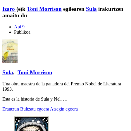
Izaro
(e)k
Toni Morrison
egilearen
Sula
irakurtzen
amaitu du
Api 9
Publikoa
Sula
,
Toni Morrison
Una obra maestra de la ganadora del Premio Nobel de Literatura
1993.
Esta es la historia de Sula y Nel, …
Erantzun
Bultzatu egoera
Atsegin egoera