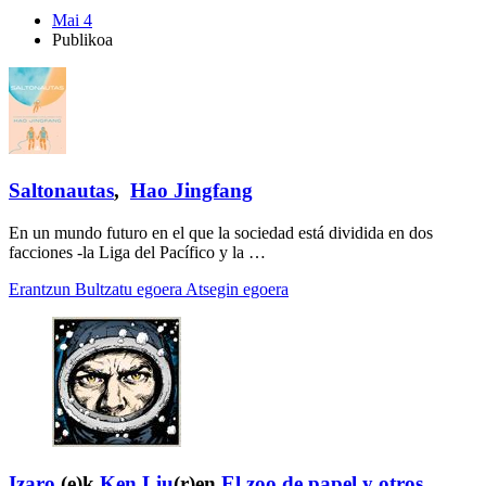
Mai 4
Publikoa
Saltonautas
,
Hao Jingfang
En un mundo futuro en el que la sociedad está dividida en dos
facciones -la Liga del Pacífico y la …
Erantzun
Bultzatu egoera
Atsegin egoera
Izaro
(e)k
Ken Liu
(r)en
El zoo de papel y otros