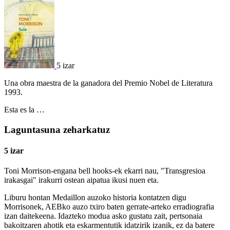
5 izar
Una obra maestra de la ganadora del Premio Nobel de Literatura
1993.
Esta es la …
Laguntasuna zeharkatuz
5 izar
Toni Morrison-engana bell hooks-ek ekarri nau, "Transgresioa
irakasgai" irakurri ostean aipatua ikusi nuen eta.
Liburu hontan Medaillon auzoko historia kontatzen digu
Morrisonek, AEBko auzo txiro baten gerrate-arteko erradiografia
izan daitekeena. Idazteko modua asko gustatu zait, pertsonaia
bakoitzaren ahotik eta eskarmentutik idatzirik izanik, ez da batere