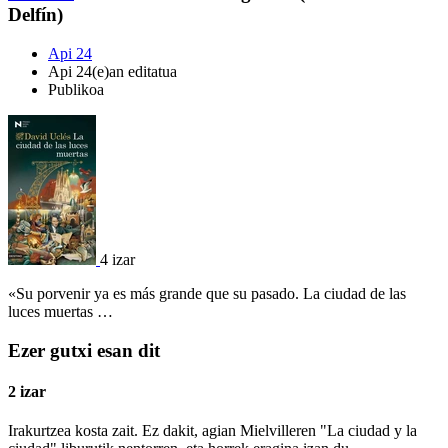
Delfín)
Api 24
Api 24(e)an editatua
Publikoa
4 izar
«Su porvenir ya es más grande que su pasado. La ciudad de las
luces muertas …
Ezer gutxi esan dit
2 izar
Irakurtzea kosta zait. Ez dakit, agian Mielvilleren "La ciudad y la