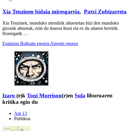
Xia Tenzinen bidaia miresgarria
,
Patxi Zubizarreta
Xia Tenzinek, munduko mendirik altuenetan bizi den munduko
gizonik altuenak, ezin du itsasoa ikusi eta ez du aitaren berririk.
Horregatik …
Erantzun
Bultzatu egoera
Atsegin egoera
Izaro
(e)k
Toni Morrison
(r)en
Sula
liburuaren
kritika egin du
Api 13
Publikoa