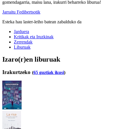
gomendagarria, maisu lana, irakurri beharreko liburua!
Jarraitu Fedibertsotik
Esteka hau laster-leiho batean zabalduko da
Jarduera
Kritikak eta Iruzkinak
Zerrendak
Liburuak
Izaro(r)en liburuak
Irakurtzeko
(
65 guztiak ikusi
)