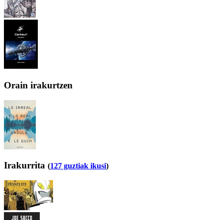
Orain irakurtzen
Irakurrita
(
127 guztiak ikusi
)