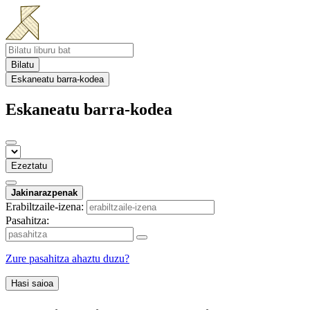
Bilatu
Eskaneatu barra-kodea
Eskaneatu barra-kodea
Ezeztatu
Jakinarazpenak
Erabiltzaile-izena:
Pasahitza:
Zure pasahitza ahaztu duzu?
Hasi saioa