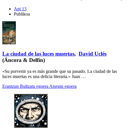
Api 13
Publikoa
La ciudad de las luces muertas
,
David Uclés
(Áncora & Delfín)
«Su porvenir ya es más grande que su pasado. La ciudad de las
luces muertas es una delicia literaria.» Juan …
Erantzun
Bultzatu egoera
Atsegin egoera