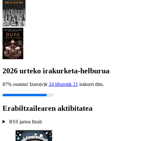
2026 urteko irakurketa-helburua
87% osatuta! Izaro(e)k
24 liburutik 21
irakurri ditu.
Erabiltzailearen aktibitatea
RSS jarioa
Itzuli