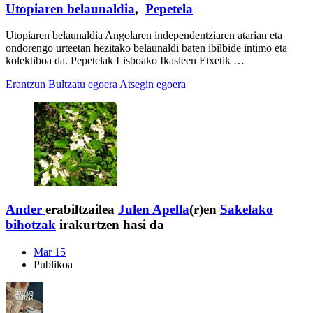
Utopiaren belaunaldia
,
Pepetela
Utopiaren belaunaldia Angolaren independentziaren atarian eta
ondorengo urteetan hezitako belaunaldi baten ibilbide intimo eta
kolektiboa da. Pepetelak Lisboako Ikasleen Etxetik …
Erantzun
Bultzatu egoera
Atsegin egoera
Ander
erabiltzailea
Julen Apella
(r)en
Sakelako
bihotzak
irakurtzen hasi da
Mar 15
Publikoa