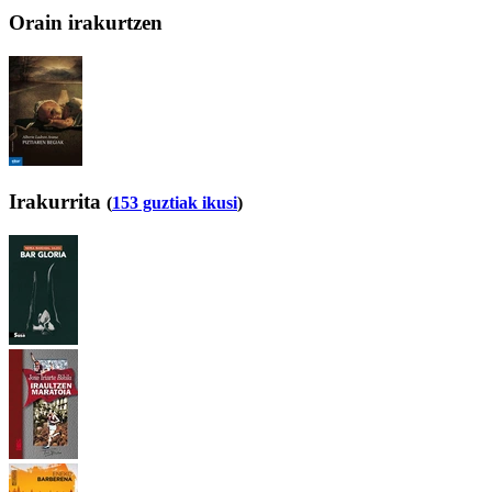
Orain irakurtzen
Irakurrita
(
153 guztiak ikusi
)