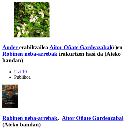
Ander
erabiltzailea
Aitor Oñate Gardeazabal
(r)en
Robinen neba-arrebak
irakurtzen hasi da (Ateko
bandan)
Uzt 19
Publikoa
Robinen neba-arrebak
,
Aitor Oñate Gardeazabal
(Ateko bandan)