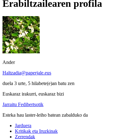
Erabiltzailearen profila
Ander
Haltzadia@paperjale.eus
duela 3 urte, 5 hilabete(e)an batu zen
Euskaraz irakurri, euskaraz bizi
Jarraitu Fedibertsotik
Esteka hau laster-leiho batean zabalduko da
Jarduera
Kritikak eta Iruzkinak
Zerrendak