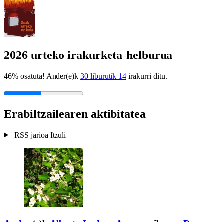
2026 urteko irakurketa-helburua
46% osatuta! Ander(e)k
30 liburutik 14
irakurri ditu.
Erabiltzailearen aktibitatea
RSS jarioa
Itzuli