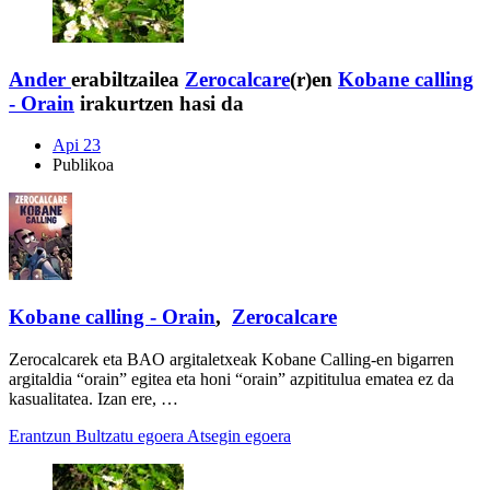
Ander
erabiltzailea
Zerocalcare
(r)en
Kobane calling
- Orain
irakurtzen hasi da
Api 23
Publikoa
Kobane calling - Orain
,
Zerocalcare
Zerocalcarek eta BAO argitaletxeak Kobane Calling-en bigarren
argitaldia “orain” egitea eta honi “orain” azpititulua ematea ez da
kasualitatea. Izan ere, …
Erantzun
Bultzatu egoera
Atsegin egoera