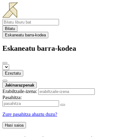
Bilatu
Eskaneatu barra-kodea
Eskaneatu barra-kodea
Ezeztatu
Jakinarazpenak
Erabiltzaile-izena:
Pasahitza:
Zure pasahitza ahaztu duzu?
Hasi saioa