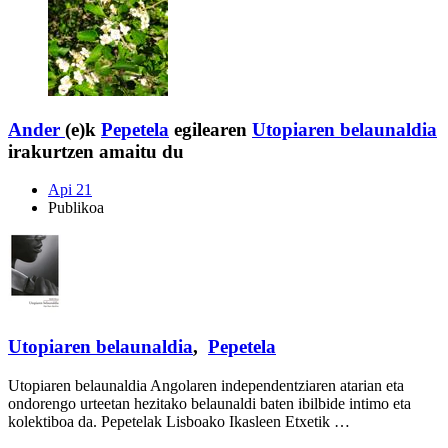
Ander
(e)k
Pepetela
egilearen
Utopiaren belaunaldia
irakurtzen amaitu du
Api 21
Publikoa
Utopiaren belaunaldia
,
Pepetela
Utopiaren belaunaldia Angolaren independentziaren atarian eta
ondorengo urteetan hezitako belaunaldi baten ibilbide intimo eta
kolektiboa da. Pepetelak Lisboako Ikasleen Etxetik …