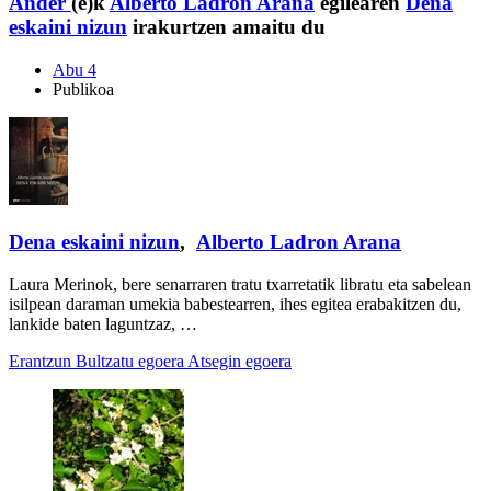
Ander
(e)k
Alberto Ladron Arana
egilearen
Dena
eskaini nizun
irakurtzen amaitu du
Abu 4
Publikoa
Dena eskaini nizun
,
Alberto Ladron Arana
Laura Merinok, bere senarraren tratu txarretatik libratu eta sabelean
isilpean daraman umekia babestearren, ihes egitea erabakitzen du,
lankide baten laguntzaz, …
Erantzun
Bultzatu egoera
Atsegin egoera