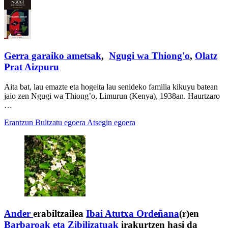
Gerra garaiko ametsak
,
Ngugi wa Thiong'o
,
Olatz
Prat Aizpuru
Aita bat, lau emazte eta hogeita lau senideko familia kikuyu batean
jaio zen Ngugi wa Thiong’o, Limurun (Kenya), 1938an. Haurtzaro
…
Erantzun
Bultzatu egoera
Atsegin egoera
Ander
erabiltzailea
Ibai Atutxa Ordeñana
(r)en
Barbaroak eta Zibilizatuak
irakurtzen hasi da