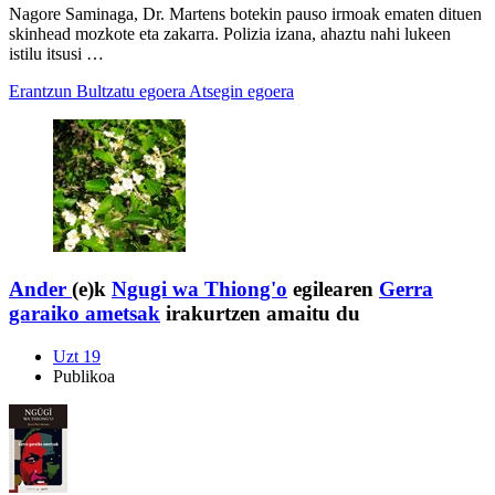
Nagore Saminaga, Dr. Martens botekin pauso irmoak ematen dituen
skinhead mozkote eta zakarra. Polizia izana, ahaztu nahi lukeen
istilu itsusi …
Erantzun
Bultzatu egoera
Atsegin egoera
Ander
(e)k
Ngugi wa Thiong'o
egilearen
Gerra
garaiko ametsak
irakurtzen amaitu du
Uzt 19
Publikoa