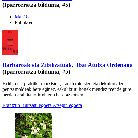
(Iparrorratza bilduma, #5)
Mai 18
Publikoa
Barbaroak eta Zibilizatuak
,
Ibai Atutxa Ordeñana
(Iparrorratza bilduma, #5)
Kritika eta praktika marxisten, transfeministen eta dekolonialen
pentsamoldeak bere eginez, eskuliburu honek mendez mende gure
herrian eraikitako iruditeria basa aztertzen …
Erantzun
Bultzatu egoera
Atsegin egoera