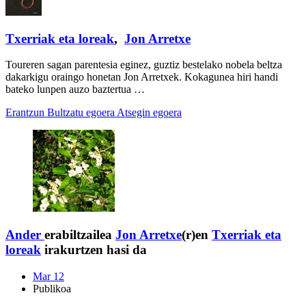
Txerriak eta loreak
,
Jon Arretxe
Toureren sagan parentesia eginez, guztiz bestelako nobela beltza
dakarkigu oraingo honetan Jon Arretxek. Kokagunea hiri handi
bateko lunpen auzo baztertua …
Erantzun
Bultzatu egoera
Atsegin egoera
Ander
erabiltzailea
Jon Arretxe
(r)en
Txerriak eta
loreak
irakurtzen hasi da
Mar 12
Publikoa