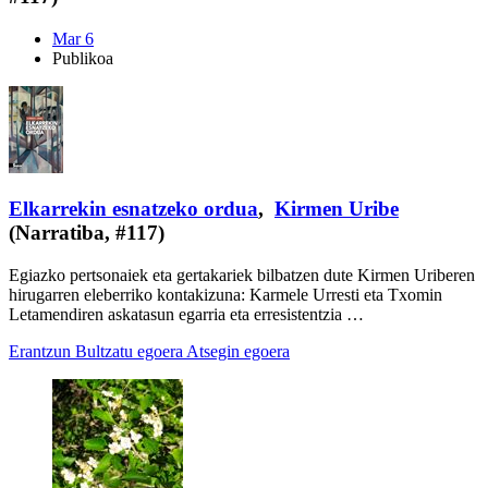
Mar 6
Publikoa
Elkarrekin esnatzeko ordua
,
Kirmen Uribe
(Narratiba, #117)
Egiazko pertsonaiek eta gertakariek bilbatzen dute Kirmen Uriberen
hirugarren eleberriko kontakizuna: Karmele Urresti eta Txomin
Letamendiren askatasun egarria eta erresistentzia …
Erantzun
Bultzatu egoera
Atsegin egoera