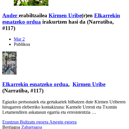
Ander
erabiltzailea
Kirmen Uribe
(r)en
Elkarrekin
esnatzeko ordua
irakurtzen hasi da (Narratiba,
#117)
Mar 2
Publikoa
Elkarrekin esnatzeko ordua
,
Kirmen Uribe
(Narratiba, #117)
Egiazko pertsonaiek eta gertakariek bilbatzen dute Kirmen Uriberen
hirugarren eleberriko kontakizuna: Karmele Urresti eta Txomin
Letamendiren askatasun egarria eta erresistentzia …
Erantzun
Bultzatu egoera
Atsegin egoera
Berriagoa
Zaharragoa