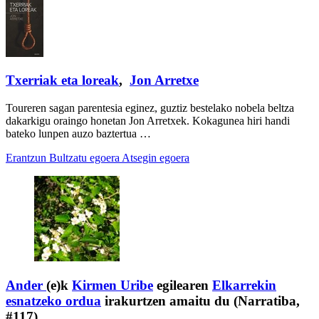
Txerriak eta loreak
,
Jon Arretxe
Toureren sagan parentesia eginez, guztiz bestelako nobela beltza
dakarkigu oraingo honetan Jon Arretxek. Kokagunea hiri handi
bateko lunpen auzo baztertua …
Erantzun
Bultzatu egoera
Atsegin egoera
Ander
(e)k
Kirmen Uribe
egilearen
Elkarrekin
esnatzeko ordua
irakurtzen amaitu du (Narratiba,
#117)