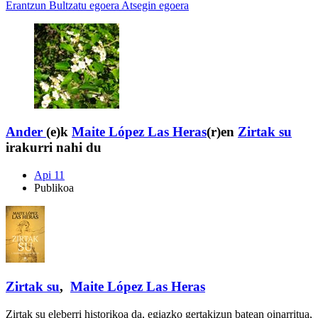
Erantzun
Bultzatu egoera
Atsegin egoera
Ander
(e)k
Maite López Las Heras
(r)en
Zirtak su
irakurri nahi du
Api 11
Publikoa
Zirtak su
,
Maite López Las Heras
Zirtak su eleberri historikoa da, egiazko gertakizun batean oinarritua,