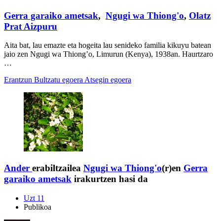
Gerra garaiko ametsak
,
Ngugi wa Thiong'o
,
Olatz
Prat Aizpuru
Aita bat, lau emazte eta hogeita lau senideko familia kikuyu batean
jaio zen Ngugi wa Thiong’o, Limurun (Kenya), 1938an. Haurtzaro
…
Erantzun
Bultzatu egoera
Atsegin egoera
Ander
erabiltzailea
Ngugi wa Thiong'o
(r)en
Gerra
garaiko ametsak
irakurtzen hasi da
Uzt 11
Publikoa