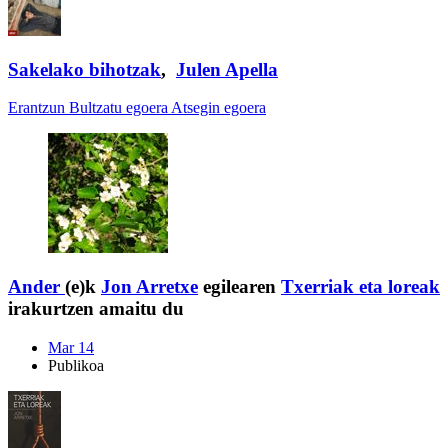
Sakelako bihotzak
,
Julen Apella
Erantzun
Bultzatu egoera
Atsegin egoera
Ander
(e)k
Jon Arretxe
egilearen
Txerriak eta loreak
irakurtzen amaitu du
Mar 14
Publikoa