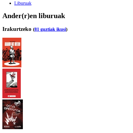
Liburuak
Ander(r)en liburuak
Irakurtzeko
(
81 guztiak ikusi
)