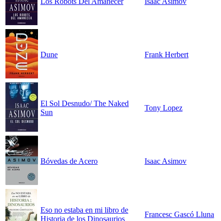
Los Robots Del Amanecer
Isaac Asimov
Dune
Frank Herbert
El Sol Desnudo/ The Naked
Tony Lopez
Sun
Bóvedas de Acero
Isaac Asimov
Eso no estaba en mi libro de
Francesc Gascó Lluna
Historia de los Dinosaurios