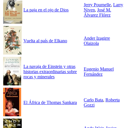
Jerry Pournelle
,
Larry
La paja en el ojo de Dios
Niven
,
José M.
Álvarez Flórez
Ander Izagirre
Vuelta al país de Elkano
Olaizola
La navaja de Einstein y otras
Eugenio Manuel
historias extraordinarias sobre
Fernández
rocas y minerales
Carlo Bata
,
Roberta
El África de Thomas Sankara
Gozzi