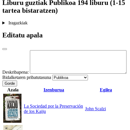
Liburu guztiak
Publikoa
194 liburu (1-15
tartea bistaratzen)
Iragazkiak
Editatu apala
Deskribapena:
Bidalketaren pribatutasuna
Gorde
Azala
Izenburua
Egilea
La Sociedad por la Preservación
John Scalzi
de los Kaiju