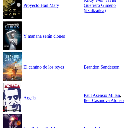
Andy Weir
,
Javier
Proyecto Hail Mary
Guerrero Gimeno
(itzultzailea)
Y mañana serán clones
El camino de los reyes
Brandon Sanderson
Paul Asensio Millan
,
Argala
Iker Casanova Alonso