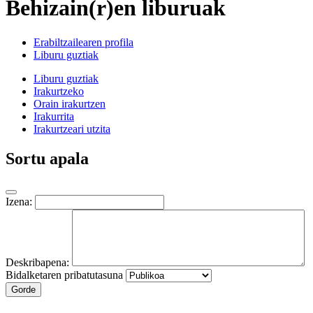
Behizain(r)en liburuak
Erabiltzailearen profila
Liburu guztiak
Liburu guztiak
Irakurtzeko
Orain irakurtzen
Irakurrita
Irakurtzeari utzita
Sortu apala
Izena:
Deskribapena:
Bidalketaren pribatutasuna
Gorde