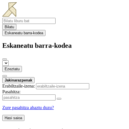
Bilatu
Eskaneatu barra-kodea
Eskaneatu barra-kodea
Ezeztatu
Jakinarazpenak
Erabiltzaile-izena:
Pasahitza:
Zure pasahitza ahaztu duzu?
Hasi saioa