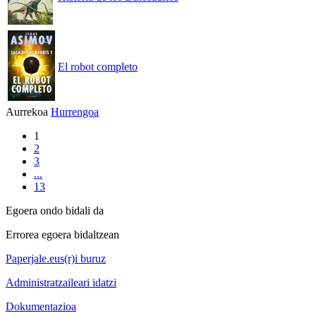
El robot completo
Aurrekoa
Hurrengoa
1
2
3
...
13
Egoera ondo bidali da
Errorea egoera bidaltzean
Paperjale.eus(r)i buruz
Administratzaileari idatzi
Dokumentazioa