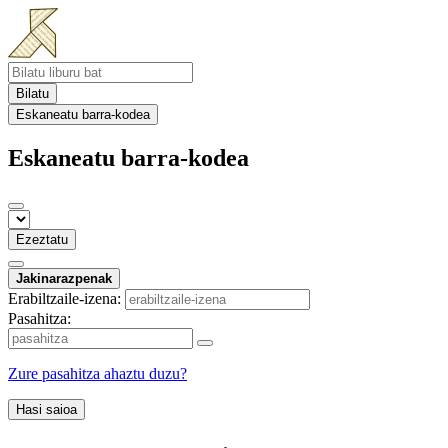
Bilatu
Eskaneatu barra-kodea
Eskaneatu barra-kodea
Ezeztatu
Jakinarazpenak
Erabiltzaile-izena:
Pasahitza:
Zure pasahitza ahaztu duzu?
Hasi saioa