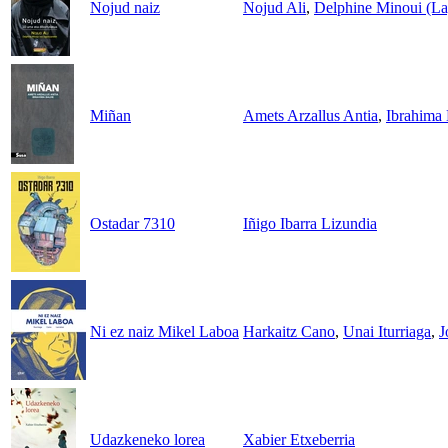
Nojud naiz
Nojud Ali
,
Delphine Minoui (La
Miñan
Amets Arzallus Antia
,
Ibrahima
Ostadar 7310
Iñigo Ibarra Lizundia
Ni ez naiz Mikel Laboa
Harkaitz Cano
,
Unai Iturriaga
,
J
Udazkeneko lorea
Xabier Etxeberria