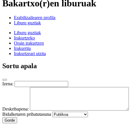
Bakartxo(r)en liburuak
Erabiltzailearen profila
Liburu guztiak
Liburu guztiak
Irakurtzeko
Orain irakurtzen
Irakurrita
Irakurtzeari utzita
Sortu apala
Izena:
Deskribapena:
Bidalketaren pribatutasuna
Gorde