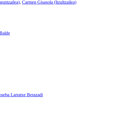
guntzailea)
,
Carmen Gisasola (Itzultzailea)
 Balde
oseba Larratxe Berazadi