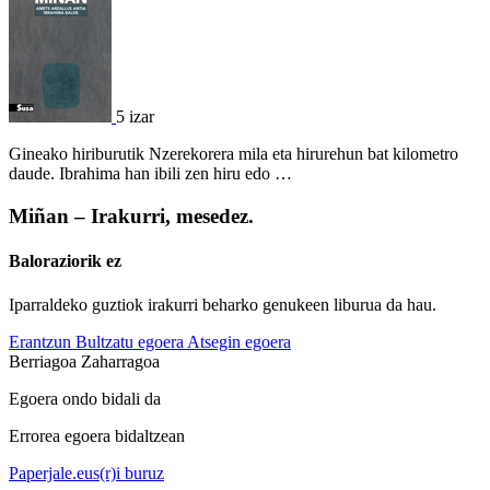
5 izar
Gineako hiriburutik Nzerekorera mila eta hirurehun bat kilometro
daude. Ibrahima han ibili zen hiru edo …
Miñan – Irakurri, mesedez.
Baloraziorik ez
Iparraldeko guztiok irakurri beharko genukeen liburua da hau.
Erantzun
Bultzatu egoera
Atsegin egoera
Berriagoa
Zaharragoa
Egoera ondo bidali da
Errorea egoera bidaltzean
Paperjale.eus(r)i buruz