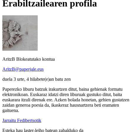
Erabiltzailearen profila
AritzB
Blokeatutako kontua
AritzB@paperjale.eus
duela 3 urte, 4 hilabete(e)an batu zen
Paperezko liburu batzuk irakurtzen ditut, baina gehienak formatu
elektronikoan. Euskaraz idatzi diren liburuak gustuko ditut, baita
euskarara itzuli direnak ere. Azken bolada honetan, gehien gustatzen
zaidan generoa poesia da, ikaskeraz hausnartzera beti eramaten
gaituena.
Jarraitu Fedibertsotik
Esteka hau laster-leiho batean zabalduko da