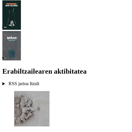
Erabiltzailearen aktibitatea
RSS jarioa
Itzuli