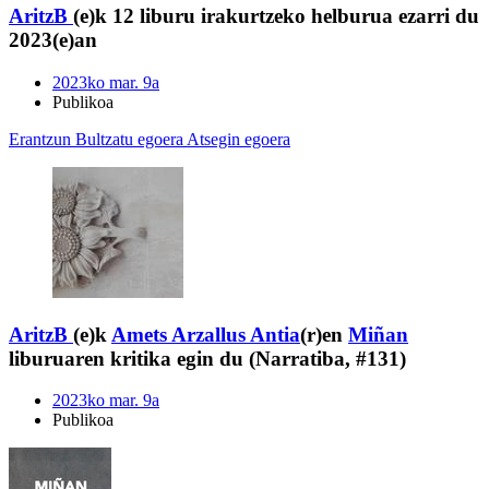
AritzB
(e)k 12 liburu irakurtzeko helburua ezarri du
2023(e)an
2023ko mar. 9a
Publikoa
Erantzun
Bultzatu egoera
Atsegin egoera
AritzB
(e)k
Amets Arzallus Antia
(r)en
Miñan
liburuaren kritika egin du (Narratiba, #131)
2023ko mar. 9a
Publikoa