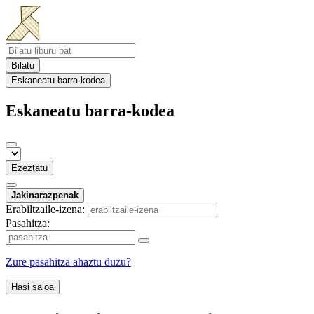
Bilatu
Eskaneatu barra-kodea
Eskaneatu barra-kodea
Ezeztatu
Jakinarazpenak
Erabiltzaile-izena:
Pasahitza:
Zure pasahitza ahaztu duzu?
Hasi saioa