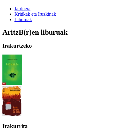
Jarduera
Kritikak eta Iruzkinak
Liburuak
AritzB(r)en liburuak
Irakurtzeko
Irakurrita