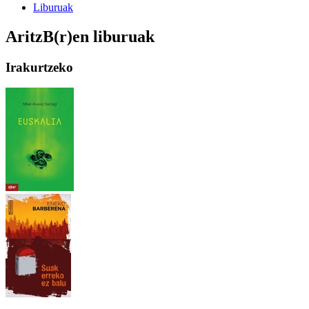
Liburuak
AritzB(r)en liburuak
Irakurtzeko