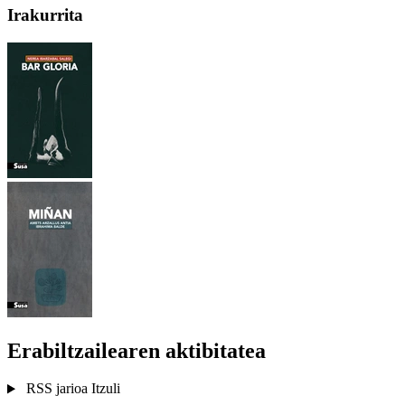
Irakurrita
Erabiltzailearen aktibitatea
RSS jarioa
Itzuli