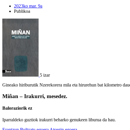
2023ko mar. 9a
Publikoa
5 izar
Gineako hiriburutik Nzerekorera mila eta hirurehun bat kilometro dau
Miñan – Irakurri, mesedez.
Baloraziorik ez
Iparraldeko guztiok irakurri beharko genukeen liburua da hau.
Erantzun
Bultzatu egoera
Atsegin egoera