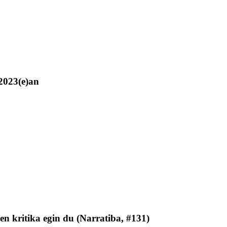
 2023(e)an
en kritika egin du (Narratiba, #131)