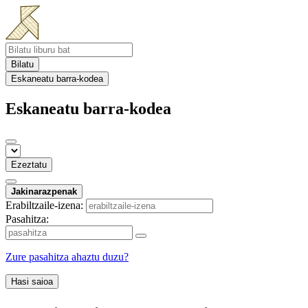
Bilatu
Eskaneatu barra-kodea
Eskaneatu barra-kodea
Ezeztatu
Jakinarazpenak
Erabiltzaile-izena:
Pasahitza:
Zure pasahitza ahaztu duzu?
Hasi saioa