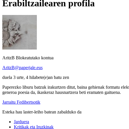
Erabiltzailearen profila
AritzB
Blokeatutako kontua
AritzB@paperjale.eus
duela 3 urte, 4 hilabete(e)an batu zen
Paperezko liburu batzuk irakurtzen ditut, baina gehienak formatu elekt
generoa poesia da, ikaskeraz hausnartzera beti eramaten gaituena.
Jarraitu Fedibertsotik
Esteka hau laster-leiho batean zabalduko da
Jarduera
Kritikak eta Iruzkinak