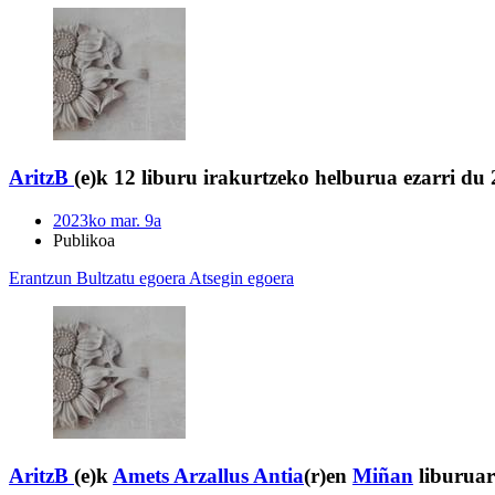
AritzB
(e)k 12 liburu irakurtzeko helburua ezarri du
2023ko mar. 9a
Publikoa
Erantzun
Bultzatu egoera
Atsegin egoera
AritzB
(e)k
Amets Arzallus Antia
(r)en
Miñan
liburuar