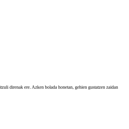
 itzuli direnak ere. Azken bolada honetan, gehien gustatzen zaidan