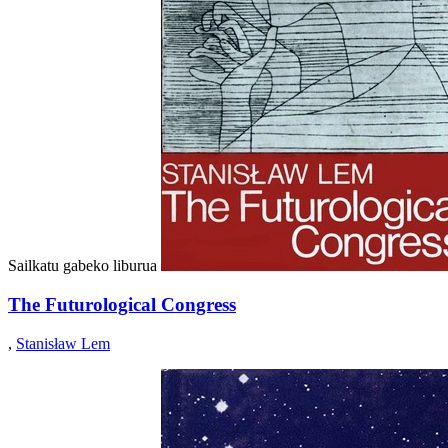
Sailkatu gabeko liburua
The Futurological Congress
,
Stanisław Lem