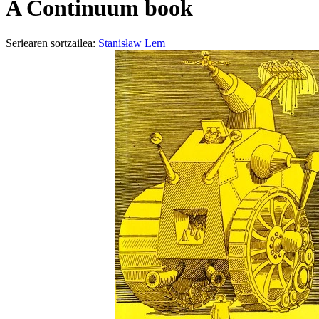
A Continuum book
Seriearen sortzailea:
Stanisław Lem