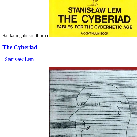
Sailkatu gabeko liburua
The Cyberiad
,
Stanisław Lem