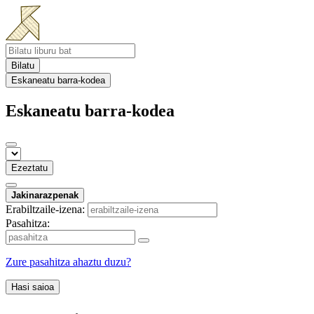
Bilatu
Eskaneatu barra-kodea
Eskaneatu barra-kodea
Ezeztatu
Jakinarazpenak
Erabiltzaile-izena:
Pasahitza:
Zure pasahitza ahaztu duzu?
Hasi saioa