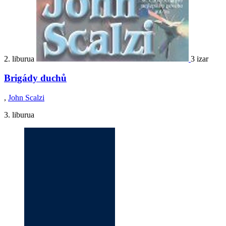
2. liburua
3 izar
Brigády duchů
,
John Scalzi
3. liburua