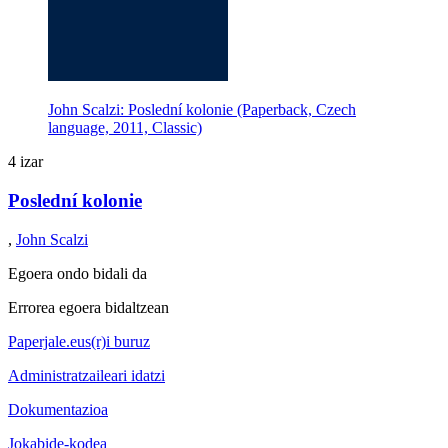
John Scalzi: Poslední kolonie (Paperback, Czech
language, 2011, Classic)
4 izar
Poslední kolonie
,
John Scalzi
Egoera ondo bidali da
Errorea egoera bidaltzean
Paperjale.eus(r)i buruz
Administratzaileari idatzi
Dokumentazioa
Jokabide-kodea