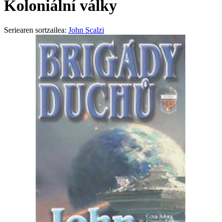
Koloniální války
Seriearen sortzailea:
John Scalzi