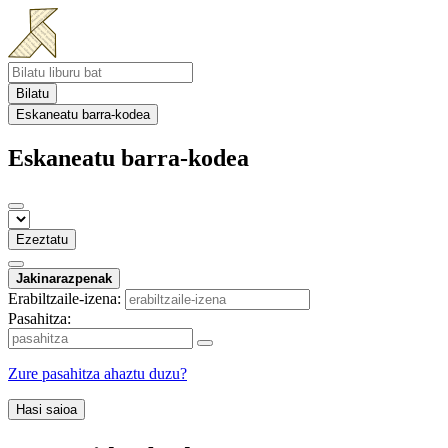
Bilatu
Eskaneatu barra-kodea
Eskaneatu barra-kodea
Ezeztatu
Jakinarazpenak
Erabiltzaile-izena:
Pasahitza:
Zure pasahitza ahaztu duzu?
Hasi saioa