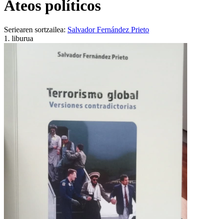
Ateos políticos
Seriearen sortzailea:
Salvador Fernández Prieto
1. liburua