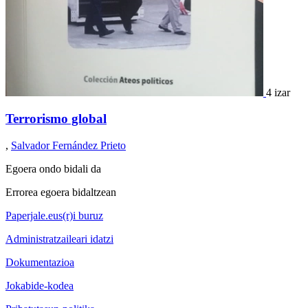
4 izar
Terrorismo global
,
Salvador Fernández Prieto
Egoera ondo bidali da
Errorea egoera bidaltzean
Paperjale.eus(r)i buruz
Administratzaileari idatzi
Dokumentazioa
Jokabide-kodea