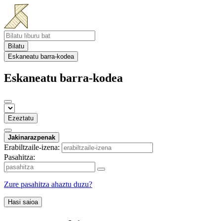
Bilatu
Eskaneatu barra-kodea
Eskaneatu barra-kodea
Ezeztatu
Jakinarazpenak
Erabiltzaile-izena:
Pasahitza:
Zure pasahitza ahaztu duzu?
Hasi saioa